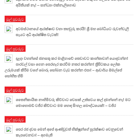
අයිතියක් නෑ! – සන්ධ්‍යා එක්නැලිගොඩ
මුල් පුවරුව
අටමස්ථානයේ ආරක්ෂාව වහා තහවුරු කරයි! ශ්‍රී මහ බෝධියට රුවන්වැලි
සෑයට අධි ආරක්ෂිත වැටක්!
මුල් පුවරුව
දළදා වහන්සේ ජනසතු කර මාළිගාවේ තෙවාවට කාන්තාවන් යොදවන්න!
පාරවල් වසා ගෙන පෙරහැර කරවීම නතර කරන්න! ත්‍රිපිටකය ලෝක
උරුමයක් කිරීම වගේ බොරු සෝබන වැඩ කරන්න එපා! – ආචාර්ය ඕමල්පේ
සෝභිත හිමි
මුල් පුවරුව
තෛනිකායික නාහිමිවරු කිව්වාට වෙසක් උත්සවය කල් දමන්නේ නෑ! මට
මොහොමඩ් වජිර කිව්වාට මම හොඳ සිංහල බෞද්ධයෙක්! – වජිර
මුල් පුවරුව
පෙර රජ දවස මෙන් අපේ ආණ්ඩුවත් භික්ෂූන්ගේ සුරක්ෂාව වෙනුවෙන්
කැපවෙනවා! – අගමැති