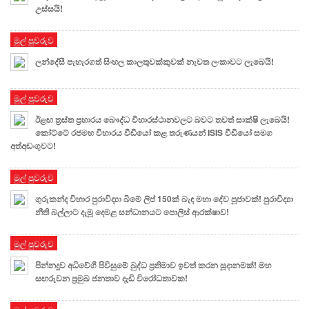
උස්සයි!
මුල් පුවරුව
ලන්දේසී පැහැරගත් සිංහල කාලතුවක්කුවක් නැවත ලංකාවට ලැබෙයි!
මුල් පුවරුව
ඊළඟ ත්‍රස්ත ප්‍රහාරය බෞද්ධ විහාරස්ථානවලට බවට තවත් සාක්ෂි ලැබෙයි!
කෝට්ටේ රජමහ විහාරය වීඩියෝ කළ තරුණයන් ISIS වීඩියෝ සමග
අත්අඩංගුවට!
මුල් පුවරුව
ගුරුකන්ද විහාර පුරාවිද්‍යා බිමේ ලිප් 150ක් බැඳ මහා දේව පූජාවක්! පුරාවිද්‍යා
නීති බල්ලාට දැමූ දෙමළ සන්ධානයට පොලිස් ආරක්ෂාව!
මුල් පුවරුව
පින්නදූව අධිවේගී පිවිසුමේ බුද්ධ ප්‍රතිමාව ඉවත් කරන සූදානමක්! මහ
සඟරුවන ප්‍රමුඛ ජනතාව දැඩි විරෝධතාවක!