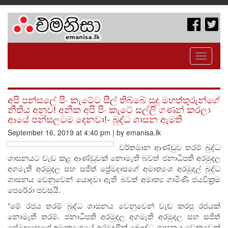
Toggle
navigati
අපි පන්සලේ පිං කැටේට සීල් තිබ්බේ සුදු මහත්තුරුන්ගේ
නීතිය අනුව! අනික අපි පිං කැටේ සල්ලි ගණන් කරලා
ආයේ පන්සලටම දෙනවා!- බුද්ධ ශාසන ඇමති
September 16, 2019 at 4:40 pm | by emanisa.lk
වර්තමාන ආණ්ඩුව තරම් බුද්ධ
ශාසනයට වැඩ කළ ආණ්ඩුවක් නොමැති බවත් ජනාධිපති අරමුදල
අගමැති අරමුදල සහ සජිත් ප්‍රේමදාසගේ අමාත්‍යංශ අරමුදල් බුද්ධ
ශාසනය වෙනුවෙන් යොදවා ඇති බවත් අමාත්‍ය ගාමිණි ජයවික‍්‍රම
පෙරේරා පවසයි.
“මේ රජය තරම් බුද්ධ ශාසනය වෙනුවෙන් වැඩ කරපු රජයක්
නොමැති තරම්. ජනාධිපති අරමුදල අගමැති අරමුදල සහ සජිත්
ප්‍රේමදාස‍ෙගේ අමාත්‍යංශයේ අරමුදලින් බෞද්ධ ශාසනය වෙනුවෙන්