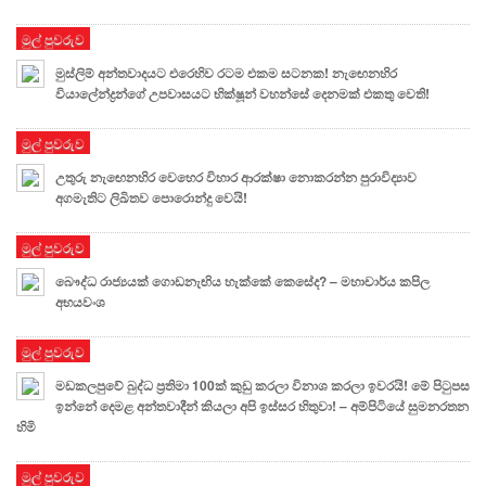
මුල් පුවරුව
මුස්ලිම් අන්තවාදයට එරෙහිව රටම එකම සටනක! නැඟෙනහිර
වියාලේන්ද්‍රන්ගේ උපවාසයට භික්ෂූන් වහන්සේ දෙනමක් එකතු වෙති!
මුල් පුවරුව
උතුරු නැඟෙනහිර වෙහෙර විහාර ආරක්ෂා නොකරන්න පුරාවිද්‍යාව
අගමැතිට ලිඛිතව පොරොන්දු වෙයි!
මුල් පුවරුව
බෞද්ධ රාජ්‍යයක් ගොඩනැඟිය හැක්කේ කෙසේද? – මහාචාර්ය කපිල
අභයවංශ
මුල් පුවරුව
මඩකලපුවේ බුද්ධ ප්‍රතිමා 100ක් කුඩු කරලා විනාශ කරලා ඉවරයි! මේ පිටුපස
ඉන්නේ දෙමළ අන්තවාදීන් කියලා අපි ඉස්සර හිතුවා! – අම්පිටියේ සුමනරතන
හිමි
මුල් පුවරුව