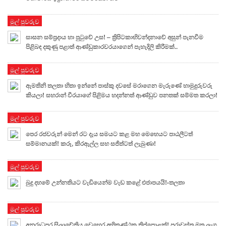
මුල් පුවරුව
සාසන සම්ප්‍රදාය හා පුටුවේ උස! – ත්‍රිපිටකාභිවන්දනාවේ අසුන් පැනවීම
පිළිබඳ දකුණු පළාත් ආණ්ඩුකාරවරයාගෙන් පැහැදිලි කිරීමක්..
මුල් පුවරුව
ඇමතිනි තලතා හිතා ඉන්නේ පාස්කු දවසේ මරාගෙන මැරුණේ හාමුදුරුවරු
කියලා! සහරාන් වීරයාගේ පිළිමය හදන්නත් ආණ්ඩුව පනතක් සම්මත කරලා!
මුල් පුවරුව
පෙර රජවරුන් මෙන් රට දැය සමයට කළ මහ මෙහෙයට පාඨලීටත්
සම්මානයක්! කරූ, කිරඇල්ල සහ සජිත්ටත් ලැබුණා!
මුල් පුවරුව
බුදු දහමේ උන්නතියට වැඩියෙන්ම වැඩ කළේ එජාපයයි!-තලතා
මුල් පුවරුව
අනුරාධපුර සිලාචේතිය වෙහෙර අහිකුණ්ඨක තිප්පොළක්! පුරාවස්තු මත ලැග