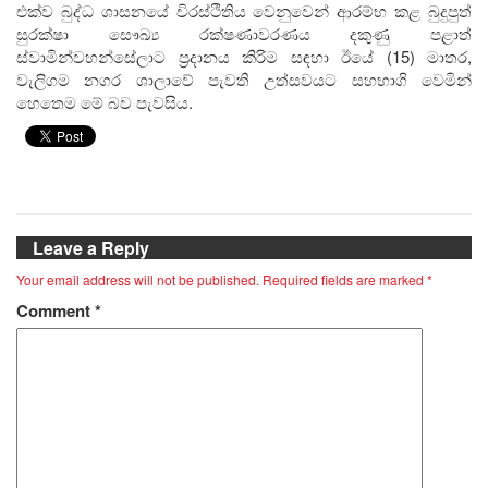
එක්ව බුද්ධ ශාසනයේ චිරස්ථිතිය වෙනුවෙන් ආරම්භ කළ බුදුපුත්
සුරක්ෂා සෞඛ්‍ය රක්ෂණාවරණය දකුණු පළාත්
ස්වාමින්වහන්සේලාට ප‍්‍රදානය කිරිම සඳහා ඊයේ (15) මාතර,
වැලිගම නගර ශාලාවේ පැවති උත්සවයට සහභාගි වෙමින්
හෙතෙම මේ බව පැවසිය.
Leave a Reply
Your email address will not be published.
Required fields are marked
*
Comment
*