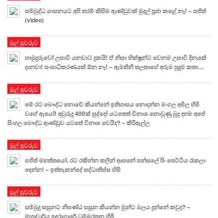
සම්බුද්ධ ශාසනයට අපි තරම් කිසිම ආණ්ඩුවක් මුදල් පූජා කළේ නෑ! – සජිත්
(video)
මුල් පුවරුව
හාමුදුරුවෝ උසාවි යනවාට දුකයි! ඒ නිසා භික්ෂූන්ට වෙනම උසාවි දිනයක්
දානවා! සංඝාධිකරණයක් ඕන නෑ! – ඇමතිනි තලතාගේ අරුම පුදුම කතා…
මුල් පුවරුව
මේ රට බෞද්ධ නොවේ කියන්නේ ඉතිහාසය නොදන්න මංගල අමිල හිමි
වගේ ඈයෝ! අවුරුදු 400ක් සුද්දෝ යටතෙත් විනාශ නොවුණු බුදු දහම අපේ
සිංහල බෞද්ධ ආණ්ඩුව යටතේ විනාශ වෙයිද? – කිරිඇල්ල
මුල් පුවරුව
සජිත් මහත්තයෝ, රට රකින්න කලින් ආසනේ පන්සලේ පිං පෙට්ටිය රැකලා
දෙන්න! – ඉත්තෑකන්දේ සද්ධාතිස්ස හිමි
මුල් පුවරුව
සම්බුදු සසුනට නිඝණ්ඨ සසුන කියන්න මුන්ට බලය දුන්නේ කවුද? –
මහාචාර්ය ඉඳුරාගාරේ ධම්මරතන හිමි