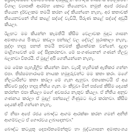
විශාල ව්‍යාපෘති ආරම්භ කොට තියෙනවා. නමුත් අපේ රජයේ
තියෙන දුර්වලකම තමයි කරන දේ කියන්නෙ නැහැ. අර කතාවක්
තියෙනවනේ හිස් කළේ සද්දේ වැඩියි, පිරුණ කළේ සද්දේ අඩුයි
කියලා.
ඊළඟට මම කියන්න කැමතියි කිසිම වෙලාවක බුදධ ශාසන
අමාත්‍යංශය පිංකැට කඩලා පන්සල් වල දේවල් සුරාකාලා නැහැ.
සුද්දා හදපු පනත් තමයි තවමත් ක්‍රියාත්මක වන්නේ. දළදා
මාළිගාවෙත් මේ දේ සිදුකරනවා. මේ සංගණනෙන් ගණන් හිලවු
බලනවා විතරයි. ඒ මුදල් අපි ගෙනියන්නෙ නැහැ.
මම මේක පැහැදිලිව කියන්න ඕන. වැරදි හැඟිමක් ඇතිකර ගන්න
එපා. තිස්සමහාරාමේ නායක හමුදුරුවන්ට මම කතා කරා. මගේ
නිලධාරින්ට කතා කරලා මේ ගැන ඇහුවා. එතකොටයි ඒ අය
කිව්වේ සුද්දා හදපු නීතිය ගැන. මං කිවුවා මින් පස්සේ කිසිම දෙයක්
කරන්න එපා කියලා මගේ අවසරය නැතුව කියලා. ඒ නීතිය අනුව
ගණනය කරලා ඒ මුදල් පන්සලේ ගිණුමට බැර කරනවා. කිසිම
දෙයක් අපි ගන්නෙ නැහැ.
ඒ නිසා අපේ රජය බෞද්ධ ආගම ආරක්ෂා කරන ගමන් අනිත්
ආගම්වලට ඒ ගෞරවය ලබාදෙනවා.”
බෞද්ධ කටයුතු දෙපාර්තමේන්තුව හා බුද්ධශාසන අමාත්‍යංශය