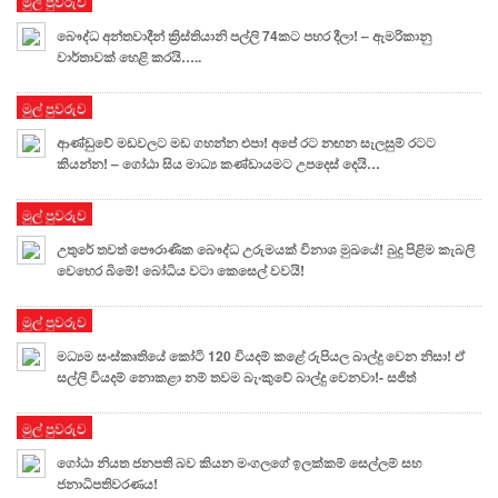
මුල් පුවරුව
බෞද්ධ අන්තවාදීන් ක්‍රිස්තියානි පල්ලි 74කට පහර දීලා! – ඇමරිකානු
වාර්තාවක් හෙළි කරයි…..
මුල් පුවරුව
ආණ්ඩුවේ මඩවලට මඩ ගහන්න එපා! අපේ රට නඟන සැලසුම් රටට
කියන්න! – ගෝඨා සිය මාධ්‍ය කණ්ඩායමට උපදෙස් දෙයි…
මුල් පුවරුව
උතුරේ තවත් පෞරාණික බෞද්ධ උරුමයක් විනාශ මුඛයේ! බුදු පිළිම කැබලි
වෙහෙර බිමේ! බෝධිය වටා කෙසෙල් වවයි!
මුල් පුවරුව
මධ්‍යම සංස්කෘතියේ කෝටි 120 වියදම් කළේ රුපියල බාල්දු වෙන නිසා! ඒ
සල්ලි වියදම් නොකළා නම් තවම බැංකුවේ බාල්දු වෙනවා!- සජිත්
මුල් පුවරුව
ගෝඨා නියත ජනපති බව කියන මංගලගේ ඉලක්කම් සෙල්ලම් සහ
ජනාධිපතිවරණය!