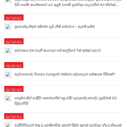
බීඩි ගසති! කාන්තාවෝ යට ඇඳුම් වනති! පුරාවිද්‍යා බලධාරීන් මර නින්දේ…
මුල් පුවරුව
පුරාවස්තු නිදන් රකින්න දැඩි නීති ගේනවා! – ඇමති සජිත්
මුල් පුවරුව
චෛත්‍යය මත නැඟී ඡායාරූප ගත් කල්ලියේ 7ක් අත්අඩංගුවට!
පසු පුවරුව
තල්ගහගොඩ විහාරය වැනසුවේ එක්තරා දේශපාලන පක්ෂයක පිරිසක්?
මුල් පුවරුව
බෙදුම්වාදීන් පරදියි! කොමසාරිස් පසු බසී! ගුරුකන්ද බෞද්ධ පුදබිමක් බව
පිළිගනියි!
මුල් පුවරුව
මැදිරිගිරියෙන් මතු වූ ඓතිහාසික දඹරන් පිළිම තුනක් පුරාවිද්‍යා නිලධාරියෙක්