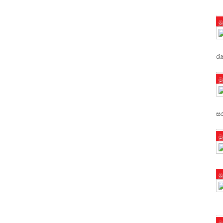
ම
රැ
ම
සර
ම
ම
ම