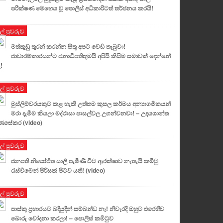
පරීක්ෂණ මෙහෙය වූ පොලිස් අධිකාරිටත් තර්ජනය කරයි!
ුල් පුවරුව
මත්කුඩු තුරන් කරන්න සිතූ අපට වෙඩි තැබුවා!
ජාවාරම්කාරයන්ට ජනාධිපතිතුමයි අපියි කිසිම සමාවක් දෙන්නේ
!
ුල් පුවරුව
මුස්ලිම්වරයකුට කළ හැකි උත්තම කුසල කර්මය අන්‍යාගමිකයන්
මරා දැමීම කියලා මද්රාසා පාසල්වල උගන්වනවා! – උදයශාන්ත
ණසේකර (video)
ුල් පුවරුව
ජනපති නියෝජිත සාලි පැමිණි විට ආරක්ෂාව නැතැයි කමිටු
රැස්වීමෙන් පිරිසක් පිටව යති! (video)
ුල් පුවරුව
පාස්කු ප්‍රහාරයට බදියුදීන් සම්බන්ධ නෑ! නිවැරදි ඔහුට එරෙහිව
බොරු චෝදනා කරලා! – පොලිස් කමිටුව