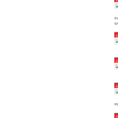
මහ
දැ
ම
ම
ම
කව
ම