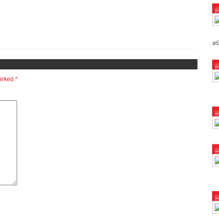
ම
වෙ
ම
marked
*
ම
ම
ම