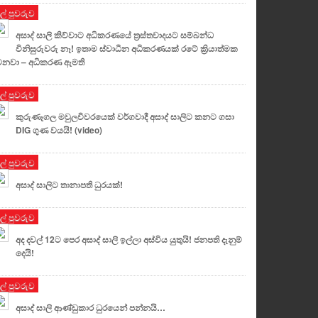
ුල් පුවරුව
අසාද් සාලි කිව්වාට අධිකරණයේ ත්‍රස්තවාදයට සම්බන්ධ
විනිසුරුවරු නෑ! ඉතාම ස්වාධීන අධිකරණයක් රටේ ක්‍රියාත්මක
නවා – අධිකරණ ඇමති
ුල් පුවරුව
කුරුණෑගල මවුලවිවරයෙක් වර්ගවාදී අසාද් සාලිට කනට ගසා
DIG ගුණ වයයි! (video)
ුල් පුවරුව
අසාද් සාලිට තානාපති ධුරයක්!
ුල් පුවරුව
අද දවල් 12ට පෙර අසාද් සාලි ඉල්ලා අස්විය යුතුයි! ජනපති දැනුම්
දෙයි!
ුල් පුවරුව
අසාද් සාලි ආණ්ඩුකාර ධුරයෙන් පන්නයි…