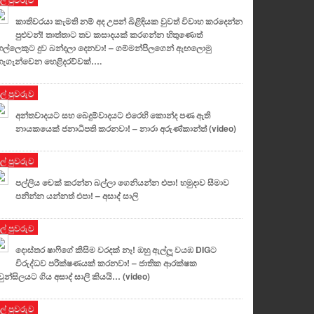
කාතිවරයා කැමති නම් අද උපන් බිළිඳියක වුවත් විවාහ කරදෙන්න
පුළුවන්! තාත්තාට තව කසාදයක් කරගන්න හිතුණොත්
ල්ලෙකුට දුව බන්දලා දෙනවා! – ගම්මන්පිලගෙන් ඇඟලොමු
හැගැන්වෙන හෙළිදරව්වක්….
ුල් පුවරුව
අන්තවාදයට සහ බෙදුම්වාදයට එරෙහි කොන්ද පණ ඇති
නායකයෙක් ජනාධිපති කරනවා! – නාරා අරුණ්කාන්ත් (video)
ුල් පුවරුව
පල්ලිය චෙක් කරන්න බල්ලා ගෙනියන්න එපා! හමුදාව සීමාව
පනින්න යන්නත් එපා! – අසාද් සාලි
ුල් පුවරුව
දොස්තර ෂාෆිගේ කිසිම වරදක් නෑ! ඔහු ඇල්ලූ වයඹ DIGට
විරුද්ධව පරීක්ෂණයක් කරනවා! – ජාතික ආරක්ෂක
ුන්සිලයට ගිය අසාද් සාලි කියයි… (video)
ුල් පුවරුව