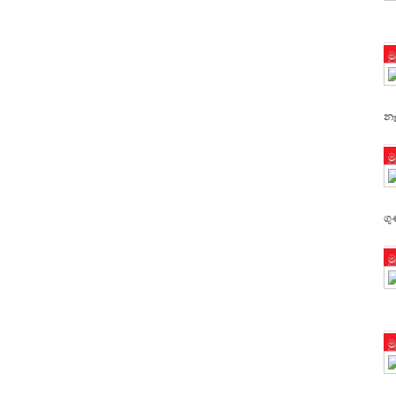
ම
නෑ
ම
ගු
ම
ම