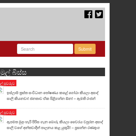
Submit
මුල් බිස්ස
ුල් පුවරුව
ඉස්ලාම් ත්‍රස්ත සංවිධාන පෝෂණය කළේ ගෝඨා කියලා අසාද්
සාලි කියනවා! ජනතාව ඒක පිළිගන්න ඕන! – ඇමති රංජන්
ුල් පුවරුව
ඇපමත මුදා හැරි පිරිස ගැන බොරු කියලා වෛරය වපුරන අසාද්
සාලි වගේ අන්තවාදීන් පාලනය කළ යුතුයි! – ප්‍රසන්න රණතුංග