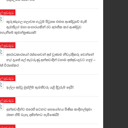
ුල් පුවරුව
කුරුණෑගල හලාවත ගැටුම් පිටුපස එජාප ආණ්ඩුවේ මැති
ඇමතිලා! මහා සංහාරයකින් රට අරාජික කර ආණ්ඩුව
කගැනීමේ කුමන්ත්‍රණයක්!
ුල් පුවරුව
අපරාධකාරයෝ රස්සාවෙන් අස් වුණාම නිවැරදිකරු වෙන්නේ
නෑ! දෑතේ ලේ තැවරුණු අන්තවාදීන් වහාම අත්අඩංගුවට ගනු! –
ත් වීරසේකර
ුල් පුවරුව
ඉල්ලා අස්වූ මුස්ලිම් ඇමතිවරු යළි දිවුරුම් දෙයි!
ුල් පුවරුව
අන්තවාදීන්ට එරෙහි සටනට සහයෝගය පිණිස කාදිනල්තුමා
රතන හිමි බැහැ දකින්නට පැමිණෙයි!
ුල් පුවරුව