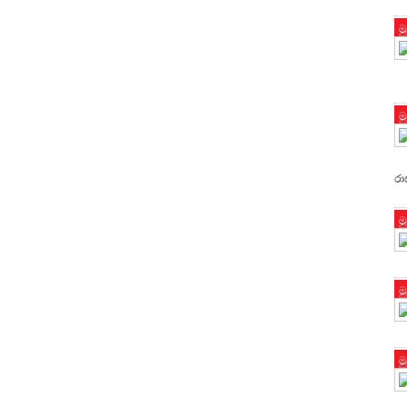
ම
ම
රා
ම
ම
ම