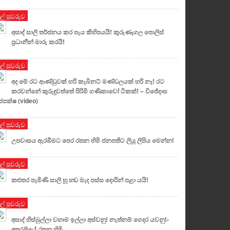
ුල් පුවරුව
අසාද් සාලි තර්ජනය කර පැය කිහිපයයි! කුරුණෑගල පොලිස්
ප්‍රධානීන් මාරු කරයි!
ුල් පුවරුව
අද මේ රට ආණ්ඩුවක් හරි කැබිනට් මණ්ඩලයක් හරි නෑ! රට
කරවන්නේ කුරුඳුවත්තේ පිරිමි ගණිකාවෝ ටිකක්! – විජේදාස
ජපක්ෂ (video)
ුල් පුවරුව
උපවාසය ඇරඹීමට පෙර රතන හිමි ජනපතිට ලියූ ලිපිය මෙන්න!
ුල් පුවරුව
කළුතර පැමිණි සාලි හූ හඬ මැද පස්ස දොරින් පළා යයි!
ුල් පුවරුව
අසාද් හිස්බුල්ලා වහාම ඉල්ලා අස්වනු! නැත්නම් ගෙදර යවනු!-
අතුරලියේ රතන හිමි