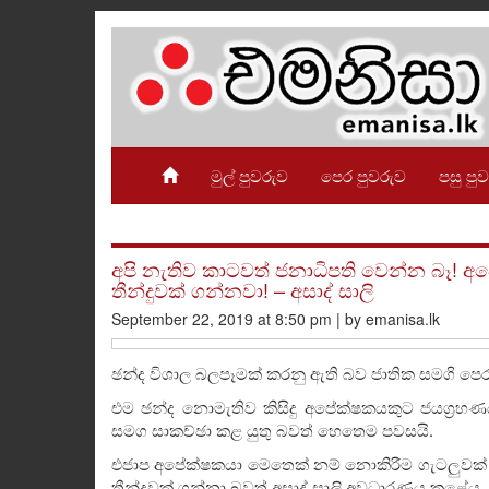
මුල් පුවරුව
පෙර පුවරුව
පසු පු
අපි නැතිව කාටවත් ජනාධිපති වෙන්න බෑ! 
තීන්දුවක් ගන්නවා! – අසාද් සාලි
September 22, 2019 at 8:50 pm | by emanisa.lk
ඡන්ද විශාල බලපෑමක් කරනු ඇති බව ජාතික සමගි පෙර
එම ඡන්ද නොමැතිව කිසිදු අපේක්ෂකයකුට ජයග්‍රහණ
සමග සාකච්ඡා කළ යුතු බවත් හෙතෙම පවසයි.
එජාප අපේක්ෂකයා මෙතෙක් නම් නොකිරීම ගැටලුවක් 
තීන්දුවක් ගන්නා බවත් අසාද් සාලි අවධාරණය කළේය.