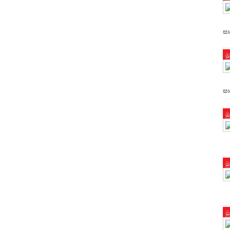
සා
ම
සා
ම
ම
ම