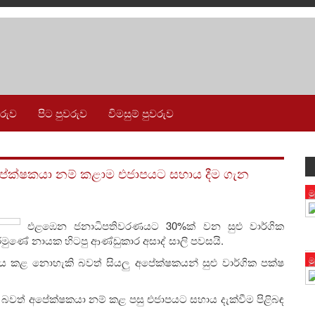
වරුව
පිට පුවරුව
විමසුම් පුවරුව
අපේක්ෂකයා නම් කළාම එජාපයට සහාය දීම ගැන
ම
එළඹෙන ජනාධිපතිවරණයට 30%ක් වන සුළු වාර්ගික
මුණේ නායක හිටපු ආණ්ඩුකාර අසාද් සාලි පවසයි.
ම
ය කළ නොහැකි බවත් සියලු අපේක්ෂකයන් සුළු වාර්ගික පක්ෂ
බවත් අපේක්ෂකයා නම් කළ පසු එජාපයට සහාය දැක්වීම පිළිබඳ