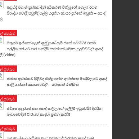
තවුහිද් ජමාත් ත්‍රස්තවාදීන් අධිකරණ විනිසුරෝ වෙලා! රටම
විරුද්ධ වෙද්දි තවුහිද් පල්ලි හදන්න අවසර දුන්නේ ඔවුන්! – අසාද්
ලි
ුල් පුවරුව
මතුගම ඉස්කෝලෙන් අහුවුණේ ආමි එකේ බෝම්බ! එකම
පල්ලිය හත් අට පාර සෝදිසි කරන්නේ මොන උලව්වටද? අසාද්
ලි (video)
ුල් පුවරුව
ජාතික ආරක්ෂාව පිළිබඳ තීන්දු ගන්න ආරක්ෂක මණ්ඩලයට අසාද්
සාලි යන්නේ කොහොමද? – රොෂාන් රණසිංහ
ුල් පුවරුව
ජවිපෙ අනුරගේ සහ අසාද් සාලිලාගේ ඉල්ලීම් ඉටුවෙයි! දිවයින
මාධ්‍යවේදීන් CIDයට කැඳවා ප්‍රශ්න කරයි!
ුල් පුවරුව
මාවනැල්ලේ බුදුපිළිම කැඩූ ත්‍රස්තවාදීන් රැක්ක අසාද් සාලි