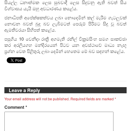
සියල්ල ධනාත්මක ලෙස සුබවාදී ලෙස සිදුවනු ඇති බවත් සිය
විශ්වාසය යැයි ඔහු අවධාරණය කළේය.
ජනාධිපති අපේක්ෂකත්වය ලබා නොදෙමින් කල් මැරීම ගැටලුවක්
නොවන බවත් බුදු බව ලැබීමටත් පෙරුම් පිරීමට සිදු වූ බවත්
ඇමතිවරයා සිහිපත් කළේය.
පසුගිය 10 වෙනිදා රාත්‍රී අගමැති රනිල් වික්‍රමසිංහ සමග සාකච්ඡා
කර අරලියගහ මන්දිරයෙන් පිටව යන අවස්ථාවේ මාධ්‍ය නැඟූ
ප්‍රශ්න වෙත පිළිතුරු ලබා දෙමින් හෙතෙම මේ බව සඳහන් කළේය.
Leave a Reply
Your email address will not be published.
Required fields are marked
*
Comment
*