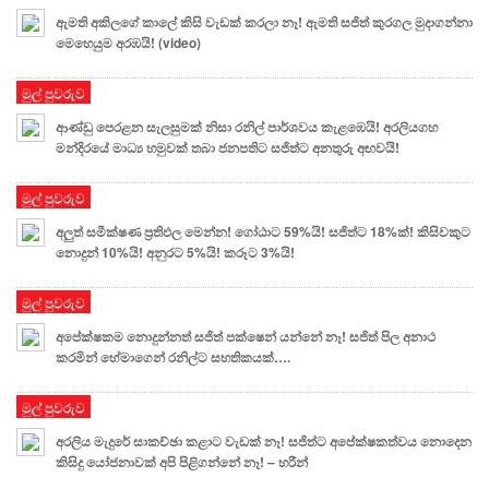
ඇමති අකිලගේ කාලේ කිසි වැඩක් කරලා නෑ! ඇමති සජිත් කුරගල මුදාගන්නා
මෙහෙයුම අරඹයි! (video)
මුල් පුවරුව
ආණ්ඩු පෙරළන සැලසුමක් නිසා රනිල් පාර්ශවය කැළඹෙයි! අරලියගහ
මන්දිරයේ මාධ්‍ය හමුවක් තබා ජනපතිට සජිත්ට අනතුරු අඟවයි!
මුල් පුවරුව
අලුත් සමීක්ෂණ ප්‍රතිඵල මෙන්න! ගෝඨාට 59%යි! සජිත්ට 18%ක්! කිසිවකුට
නොදුන් 10%යි! අනුරට 5%යි! කරූට 3%යි!
මුල් පුවරුව
අපේක්ෂකම නොදුන්නත් සජිත් පක්ෂෙන් යන්නේ නෑ! සජිත් පිල අනාථ
කරමින් හේමාගෙන් රනිල්ට සහතිකයක්….
මුල් පුවරුව
අරලිය මැදුරේ සාකච්ඡා කළාට වැඩක් නෑ! සජිත්ට අපේක්ෂකත්වය නොදෙන
කිසිදු යෝජනාවක් අපි පිළිගන්නේ නෑ! – හරීන්