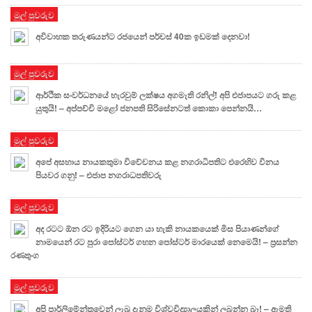
මුල් පුවරුව
අවිවාහක තරුණයන්ට රජයෙන් පර්චස් 40ක ඉඩමක් දෙනවා!
මුල් පුවරුව
ආර්ථික සංවර්ධනයේ හැරවුම් ලක්ෂය අගමැති රනිල්! අපි එජාපයට ගරු කළ
යුතුයි! – අප්පච්චි මළෝ ජනපති සිරිසේනටත් කොකා පෙන්නයි…
මුල් පුවරුව
අපේ අසහාය නායකතුමා විවේචනය කළ නගරාධිපතිට එරෙහිව විනය
පියවර ගනු! – එජාප නගරාධපතිවරු
මුල් පුවරුව
අද රටට ඕන රට ඉදිරියට ගෙන යා හැකි නායකයෙක් මිස පියාණන්ගේ
නාමයෙන් රට පුරා පෝස්ටර් ගහන පෝස්ටර් මාරයෙක් නෙමෙයි! – ප්‍රසන්න
රණතුංග
මුල් පුවරුව
අපි පාර්ලිමේන්තුවෙන් ලැබූ දැනුම විශ්වවිද්‍යාලයකින් ලබන්න බෑ! – ඇමති