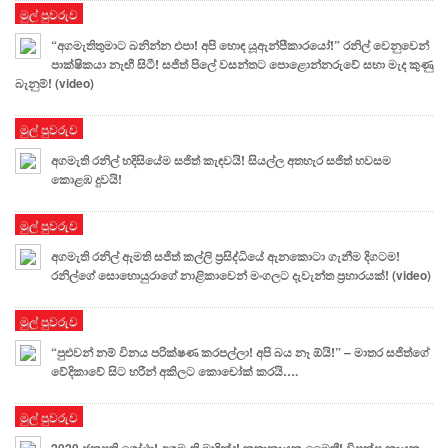
මුල් පුවරුව
“අගමැතිතුමාට බනින්න එපා! අපි හොඳ යූඇන්පීකාරයෝ!” රනිල් වෙනුවෙන්
පාක්ෂිකයා නැඟී සිටී! සජිත් පිලේ වසන්තට පොළොන්නරුවේ සභා මැද කුණු
බැනුම්! (video)
මුල් පුවරුව
අගමැති රනිල් හදිසියේම සජිත් කැඳවයි! සියල්ල අතහැර සජිත් හවසම
කොළඹ දුවයි!
මුල් පුවරුව
අගමැති රනිල් ඇමති සජිත් කල්ලි ප්‍රසිද්ධියේ ඇනකොටා ගැනීම දිගටම!
රනිල්ගේ සොහොයුරාගේ නාළිකාවෙන් මංගලට දැවැන්ත ප්‍රහාරයක්! (video)
මුල් පුවරුව
“පුළුවන් නම් විනය පරික්ෂණ කරපල්ලා! අපි බය නෑ ඕයි!” – මාතර සජිත්ගේ
වේදිකාවේ සිට හරීන් අකිලට කොචෝක් කරයි….
මුල් පුවරුව
2020 ජනපති ගෝඨා! අගමැති මහින්ද! කතානායක මෛත්‍රී! විපක්ෂ නායක