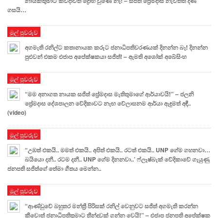
නායකතුමාට කවදාවත් ද්‍රෝහි වුණේ නෑ! – සජිත් ප්‍රේමදාස නැවතත් දණ
ගසයි…
මුල් පුවරුව
අගමැති රනිල්ට කතානායක කරූට ජනාධිපතිවරණයක් දිනන්න බෑ! දිනන්න
පුළුවන් එකම එජාප අපේක්ෂකයා සජිත්! – ඇමති අශෝක් අබේසිංහ
මුල් පුවරුව
“මම අනාගත නායක සජිත් ප්‍රේමදාස මැතිතුමාගේ ආර්යාවයි!” – ජලනි
ප්‍රේමදාස දේශපාලන වේදිකාවට නැඟ වේලාසනම ආර්යා ඇඳුමත් අඳී..
(video)
මුල් පුවරුව
“උඹත් එකයි.. මමත් එකයි.. අපිත් එකයි.. රටත් එකයි.. UNP ගේම ගහනවා…
බයියො දනී.. රටම දනී.. UNP ගේම දිනනවා..’ ෆ්ලෑෂ්බැක් වේදිකාවේ ගැයුණු
ජනපති සජිත්ගේ තේමා ගීතය මෙන්න..
මුල් පුවරුව
“ආණ්ඩුවේ බහුතර මන්ත්‍රී පිරිසක් රනිල් වෙනුවට සජිත් අගමැති කරන්න
කීවොත් ජනාධිපතිතුමාට තීන්දුවක් ගන්න වෙයි!” – එජාප ජනපති අපේක්ෂක