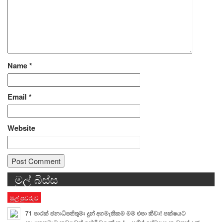
Name
*
Email
*
Website
මුල් බිස්ස
Alternative:
මුල් පුවරුව
71 පාරක් ජනාධිපතිතුමා දුන් අගමැතිකම මම එපා කීවා! පක්ෂයට