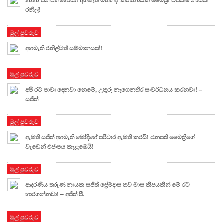
රනිල්!
මුල් පුවරුව
අගමැති රනිල්ටත් සම්මානයක්!
මුල් පුවරුව
අපි රට පාවා දෙනවා නෙමේ, උතුරු නැගෙනහිර සංවර්ධනය කරනවා! –
සජිත්
මුල් පුවරුව
ඇමති සජිත් අගමැති මෝදිගේ පරිවාර ඇමති කරයි! ජනපති මෛත්‍රීගේ
වැඩෙන් එජාපය කැළඹෙයි!
මුල් පුවරුව
ආදරණීය තරුණ නායක සජිත් ප්‍රේමදාස තව මාස කීපයකින් මේ රට
භාරගන්නවා! – අජිත් පී.
මුල් පුවරුව