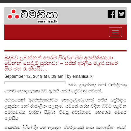
Toggle
navigati
බුදුබව ලබන්නත් පෙරම් පිරුවා! මම අපේක්ෂකයා
වෙන්න පෙරුම් පුරනවා! – සජිත් අරලිය මැදුර පාරේ
සිට මහ රෑ කියයි….
September 12, 2019 at 8:09 am | by emanisa.lk
තමා උකුස්සකු හෝ රාජාලියකු
නොව හොඳ ඇතකු බව ඇමති සජිත් ප්‍රේමදාස පවසයි.
එජාපයෙන් අපේක්ෂකත්වය නොලැබුණහොත් සජිත් ප්‍රේමදාස
උකුස්සා හෝ රාජාලියා සලකුණ යටතේ තරඟ වදින බවට පළවන
සමාජමාධ්‍ය වාර්තා පිළිබඳ විමසූ අවස්ථාවේ හෙතෙම මෙසේ
පැවසීය.
සාකච්ඡා දිගින් දිගටම ඇදෙන ස්වරූපයක් තමා නොදකින බවත්