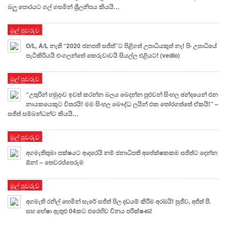
බලු පොරයට ගල් ගසමින් ශ්‍රීලනිපය කියයි…
මුල් පුවරුව
O/L, A/L නැති “2020 ජනපති සජිත්”ට පිළිගත් උපාධියකුත් නෑ! පිං උපාධියේ
පැටිකිරියයි එංගලන්තේ කෙරුවාවයි සියල්ල එළියට! (vedio)
මුල් පුවරුව
“උතුරින් හමුදාව ඉවත් කරන්න බලය බෙදන්න පුළුවන් සිංහල ඡන්දයෙන් එන
නායකයෙකුට විතරයි! මම සිංහල බෞද්ධ ලයින් එක තෝරගත්තේ ඒකයි!” –
සජිත් සම්බන්ධන්ට කියයි…
මුල් පුවරුව
අගමැතිතුමා පක්ෂයට ආදරෙයි නම් ජනාධිපති අපේක්ෂකකම සජිත්ට දෙන්න
ඕන! – තෙවරප්පෙරුම
මුල් පුවරුව
අගමැති රනිල් හෙමින් සැරේ සජිත් පිල දඩයම් කිරීම අරඹයි! සුජීව, අජිත් පී.
සහ හේෂා ඇතුළු 04කට එරෙහිව විනය පරීක්ෂණ!