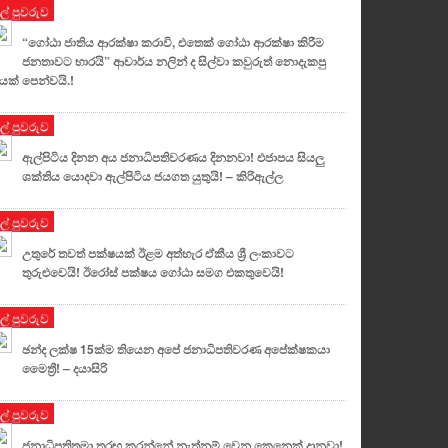
ුල් පුවරුව
“ගෝඨා ජාතිය ආරක්ෂා කරාවි, එතෙක් ගෝඨා ආරක්ෂා කිරීම
ජනතාවට භාරයි” ආචාර්ය නලින් ද සිල්වා කවුරුත් නොදැකපු
යක් පෙන්වයි.!
ුල් පුවරුව
ඇල්පිටිය දිනන අය ජනාධිපතිවරණය දිනනවා! එජාපය සියලු
ශක්තිය යොදවා ඇල්පිටිය ජයගත යුතුයි! – කිරිඇල්ල
ුල් පුවරුව
උතුරේ තවත් පක්ෂයක් ඊළම අත්හැර ඒකීය ශ්‍රී ලංකාවට
තුරුළුවෙයි! ඊරෝස් පක්ෂය ගෝඨා සමග එකතුවෙයි!
ුල් පුවරුව
ඡන්ද ලක්ෂ 15ක්ම තියෙන අපේ ජනාධිපතිවරණ අපේක්ෂකයා
මෛත්‍රී! – දයාසිරි
ුල් පුවරුව
ජනාධිපතිතුමා තරඟ කරන්නේ නැත්නම් වෙන කෙනෙක් දානවා!