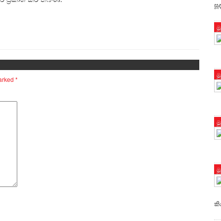
සූ
ම
ම
marked
*
ම
ම
කි