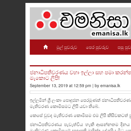
මුල් පුවරුව
පෙර පුවරුව
පසු පු
ජනාධිපතිවරණය වහා ඉල්ලා සහ පමා කරන්නැය
මැකොට ලිපි!
September 13, 2019 at 12:59 pm | by emanisa.lk
ඉල්ලමින් ශ්‍රී ලංකා පොදුජන පෙරමුණත් ජනාධිපතිවරණය
මැතිවරණ කොමිසමට ලිපි යවා තිබේ.
කෙසේ වුවද මැතිවරණ කොමිසම එම ලිපි කිසිවකටත් ප්‍
ජනාධිපතිවරණය පැවැත්විය හැකි ආසන්නතම දිනය 
මැතිවරණ කොමිසමේ සභාපති මහින්ද දේශප්‍රිය මීට පෙර 