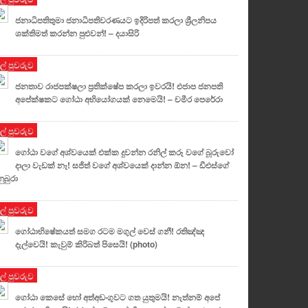
ජනාධිපතිතුමා ජනාධිපතිවරණයට ඉදිරිපත් කරලා ශ්‍රීලනිපය
ශක්තිමත් කරන්න පුළුවන්! – දයාසිරි
ුල් පුවරුව
ජනතාව රාජපක්ෂලා ප්‍රතික්ෂේප කරලා ඉවරයි! එජාප ජනපති
අපේක්ෂකට ගෝඨා අභියෝගයක් නෙමෙයි! – චමීර පෙරේරා
ුල් පුවරුව
ගෝඨා වගේ අශ්වයෙක් එක්ක දුවන්න රනිල් කරූ වගේ බූරුවෝ
දාලා වැඩක් නෑ! සජිත් වගේ අශ්වයෙක් දාන්න ඕන! – ඩීඑස්ගේ
නුබුරා
ුල් පුවරුව
ගෝඨාභිෂේකයත් සමග රටම මගුල් වෙස් ගනී! රතිඤ්ඤ
දැල්වෙයි! කැවුම් කිරිබත් පිසෙයි! (photo)
ුල් පුවරුව
ගෝඨා කෙසේ හෝ අත්අඩංගුවට ගත යුතුමයි! නැත්නම් අපේ