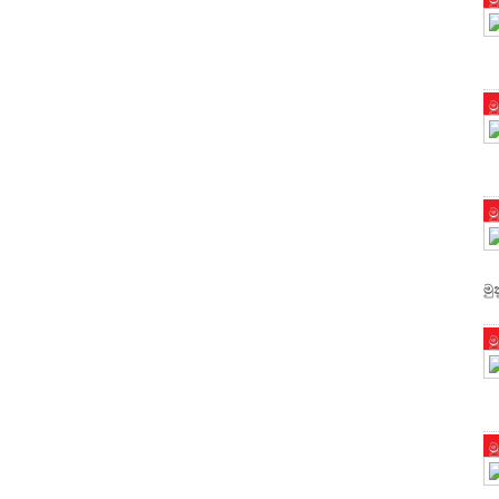
ම
ම
මු
ම
ම