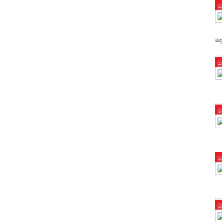
ම
දෙ
ම
ම
ම
ම