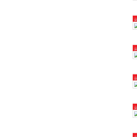
ම
ම
ම
ම
ම