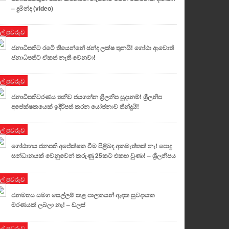
– දුමින්ද (video)
ුල් පුවරුව
ජනාධිපතිට රටෙි තියෙන්නේ ඡන්ද ලක්ෂ තුනයි! ගෝඨා ආවොත්
ජනාධිපතිට ඒකත් නැති වෙනවා!
ුල් පුවරුව
ජනාධිපතිවරණය තනිව ජයගන්න ශ්‍රීලනිප සූදානම්! ශ්‍රීලනිප
අපේක්ෂකයෙක් ඉදිරිපත් කරන යෝජනාව තීන්දුයි!
ුල් පුවරුව
ගෝඨාභය ජනපති අපේක්ෂක වීම පිළිබඳ අකමැත්තක් නෑ! පොදු
සන්ධානයක් වෙනුවෙන් කරුණු 25කට එකඟ වුණා! – ශ්‍රීලනිපය
ුල් පුවරුව
ජනමතය සමග සෙල්ලම් කළ පාලකයන් ඇඳක සුවදායක
මරණයක් ලබලා නෑ! – ඩලස්
ුල් පුවරුව