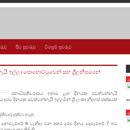
වරුව
පිට පුවරුව
විමසුම් පුවරුව
ි ඉල්ලා පොහොට්ටුවෙන් සහ ශ්‍රීලනිපයෙන්
ම
ජනාධිපතිවරණය ඉතාම ළඟ දිනයක පවත්වන්නැයි
 දුරම දිනයක පවත්වන්නැයි ඉල්ලමින් ශ්‍රී ලංකා නිදහස් පක්ෂයත්
අප
ම
රතිචාර දක්වා නැත.
නොවැම්බර් 9 වැනිදා වන අතර දුරම දිනය දෙසැම්බර් 7 බව
ප්‍රකාශ කර තිබිණි.