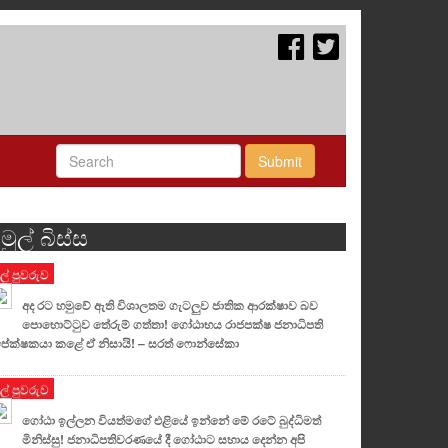
Submit
මුල් බිස්ස
ුල් පුවරුව
අද රට හමුවේ ඇති විශාලතම ගැටලුව ජාතික ආරක්ෂාව බව
පොහොට්ටුව තේරුම් ගත්තා! ගෝඨාභය රාජපක්ෂ ජනාධිපති
ේක්ෂකයා කළේ ඒ නිසායි! – සරත් ෆොන්සේකා
ුල් පුවරුව
ගෝඨා ඉල්ලන වියත්මගේ එළියේ ඉන්නේ මේ රටේ බුද්ධිමත්
මිනිස්සු! ජනාධිපතිවරණයේ දී ගෝඨාට සහාය දෙන්න අපි