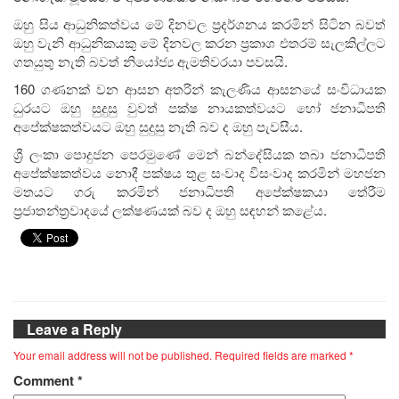
ඔහු සිය ආධුනිකත්වය මේ දිනවල ප්‍රදර්ශනය කරමින් සිටින බවත්
ඔහු වැනි ආධුනිකයකු මේ දිනවල කරන ප්‍රකාශ එතරම් සැලකිල්ලට
ගතයුතු නැති බවත් නියෝජ්‍ය ඇමතිවරයා පවසයි.
160 ගණනක් වන ආසන අතරින් කැලණිය ආසනයේ සංවිධායක
ධුරයට ඔහු සුදුසු වුවත් පක්ෂ නායකත්වයට හෝ ජනාධිපති
අපේක්ෂකත්වයට ඔහු සුදුසු නැති බව ද ඔහු පැවසීය.
ශ්‍රී ලංකා පොදුජන පෙරමුණේ මෙන් බන්දේසියක තබා ජනාධිපති
අපේක්ෂකත්වය නොදී පක්ෂය තුළ සංවාද විසංවාද කරමින් මහජන
මතයට ගරු කරමින් ජනාධිපති අපේක්ෂකයා තේරීම
ප්‍රජාතන්ත්‍රවාදයේ ලක්ෂණයක් බව ද ඔහු සඳහන් කළේය.
Leave a Reply
Your email address will not be published.
Required fields are marked
*
Comment
*