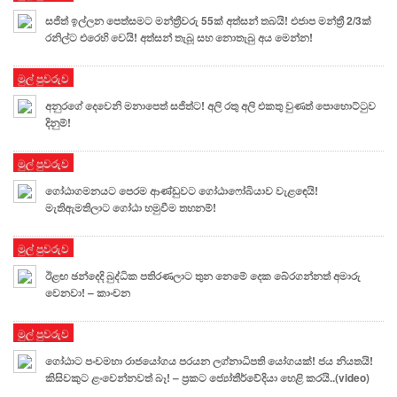
සජිත් ඉල්ලන පෙත්සමට මන්ත්‍රීවරු 55ක් අත්සන් තබයි! එජාප මන්ත්‍රී 2/3ක්
රනිල්ට එරෙහි වෙයි! අත්සන් තැබූ සහ නොතැබු අය මෙන්න!
මුල් පුවරුව
අනුරගේ දෙවෙනි මනාපෙත් සජිත්ට! අලි රතු අලි එකතු වුණත් පොහොට්ටුව
දිනුම්!
මුල් පුවරුව
ගෝඨාගමනයට පෙරම ආණ්ඩුවට ගෝඨාෆෝබියාව වැළඳෙයි!
මැතිඇමතිලාට ගෝඨා හමුවීම තහනම්!
මුල් පුවරුව
ඊළඟ ඡන්දෙදි බුද්ධික පතිරණලාට තුන නෙමේ දෙක බේරගන්නත් අමාරු
වෙනවා! – කාංචන
මුල් පුවරුව
ගෝඨාට පංචමහා රාජයෝගය පරයන ලග්නාධිපති යෝගයක්! ජය නියතයි!
කිසිවකුට ළංවෙන්නවත් බෑ! – ප්‍රකට ජ්‍යෝතීර්වේදියා හෙළි කරයි..(video)