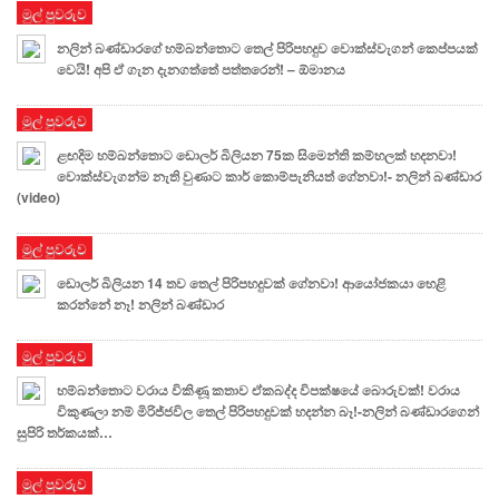
මුල් පුවරුව
නලින් බණ්ඩාරගේ හම්බන්තොට තෙල් පිරිපහදුව වොක්ස්වැගන් කෙප්පයක්
වෙයි! අපි ඒ ගැන දැනගත්තේ පත්තරෙන්! – ඕමානය
මුල් පුවරුව
ළඟදිම හම්බන්තොට ඩොලර් බිලියන 75ක සිමෙන්ති කම්හලක් හදනවා!
වොක්ස්වැගන්ම නැති වුණාට කාර් කොම්පැනියත් ගේනවා!- නලින් බණ්ඩාර
(video)
මුල් පුවරුව
ඩොලර් බිලියන 14 තව තෙල් පිරිපහදුවක් ගේනවා! ආයෝජකයා හෙළි
කරන්නේ නෑ! නලින් බණ්ඩාර
මුල් පුවරුව
හම්බන්තොට වරාය විකිණූ කතාව ඒකබද්ද විපක්ෂයේ බොරුවක්! වරාය
විකුණලා නම් මිරිජ්ජවිල තෙල් පිරිපහදුවක් හදන්න බෑ!-නලින් බණ්ඩාරගෙන්
සුපිරි තර්කයක්…
මුල් පුවරුව