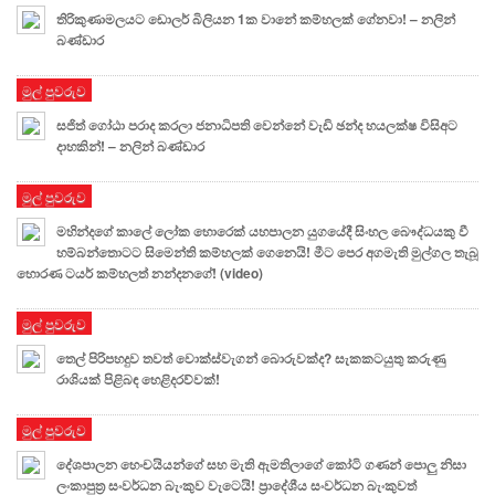
තිරිකුණාමලයට ඩොලර් බිලියන 1ක වානේ කම්හලක් ගේනවා! – නලින්
බණ්ඩාර
මුල් පුවරුව
සජිත් ගෝඨා පරාද කරලා ජනාධිපති වෙන්නේ වැඩි ඡන්ද හයලක්ෂ විසිඅට
දාහකින්! – නලින් බණ්ඩාර
මුල් පුවරුව
මහින්දගේ කාලේ ලෝක හොරෙක් යහපාලන යුගයේදී සිංහල බෞද්ධයකු වී
හම්බන්තොටට සිමෙන්ති කම්හලක් ගෙනෙයි! මීට පෙර අගමැති මුල්ගල තැබූ
හොරණ ටයර් කම්හලත් නන්දනගේ! (video)
මුල් පුවරුව
තෙල් පිරිපහදුව තවත් වොක්ස්වැගන් බොරුවක්ද? සැකකටයුතු කරුණු
රාශියක් පිළිබඳ හෙළිදරව්වක්!
මුල් පුවරුව
දේශපාලන හෙංචයියන්ගේ සහ මැති ඇමතිලාගේ කෝටි ගණන් පොලු නිසා
ලංකාපුත්‍ර සංවර්ධන බැංකුව වැටෙයි! ප්‍රාදේශීය සංවර්ධන බැංකුවත්