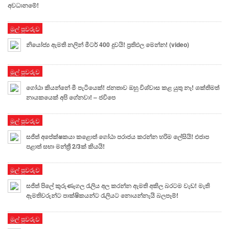
අවධානමේ!
මුල් පුවරුව
නියෝජ්‍ය ඇමති නලින් මීටර් 400 දුවයි! ප්‍රතිඵල මෙන්න! (video)
මුල් පුවරුව
ගෝඨා කියන්නේ මී පැටියෙක්! ජනතාව ඔහු විශ්වාස කළ යුතු නෑ! ශක්තිමත්
නායකයෙක් අපි ගේනවා! – ජවිපෙ
මුල් පුවරුව
සජිත් අපේක්ෂකයා කළොත් ගෝඨා පරාජය කරන්න හරිම ලේසියි! එජාප
පළාත් සභා මන්ත්‍රී 2/3ක් කියයි!
මුල් පුවරුව
සජිත් පිලේ කුරුණෑගල රැලිය අල කරන්න ඇමති අකිල බරටම වැඩ! මැති
ඇමතිවරුන්ට පාක්ෂිකයන්ට රැලියට නොයන්නැයි බලපෑම්!
මුල් පුවරුව