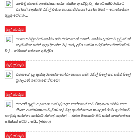
මෛත්‍රී ජනපති අපේක්ෂක කරන ජාතික ආණ්ඩු බෑ! ජනාධිපතිවරණයට
එන්නේ නැත්නම් රනිල් එජාප නායකත්වයනේ යන්න ඕන! – ෆොන්සේකා
අමුතු ගේමක…
මුල් පුවරුව
පොහොට්ටුවෙන් ගෝඨා නම් එජාපයෙන් ෆොනි! ගෝඨා දැක්කාම පුටුවෙන්
නැඟිටෙන සජිත් දාලා දිනන්න බෑ! කරූ ලවා ගෝඨා පරදවන්න හිතන්නවත්
බෑ! – කපිතාන් සේනක ද සිල්වා
මුල් පුවරුව
එජාපයේ දළ ඇත්තු රහසේම ගෝඨා සොයා යති! රනිල් පිලේ සහ සජිත් පිලේ
ප්‍රබලයන් ගෝඨාගේ නිවසේ!
මුල් පුවරුව
ජනපති ඇඳුම ඇඳගෙන ගෙවල් හදන තාත්තාගේ නම විකුණන මෝඩ කතා
කියන අපේක්ෂකයා වැඩක් නෑ! ඔහු අපේක්ෂකයා කළොත් රටේ ආරක්ෂාව
තහවුරු කරන්න ගෝඨාට ඡන්දේ දෙන්න! – එජාප මහගෙටි සිට සරත් ෆොන්සේකා
සජිත්ගේ පට්ට ගසයි.. (video)
මුල් පුවරුව