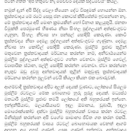
පටන් ගත්ත “අපි හිතුවෙ නෑ මෙච්චර දෙයක් සිද්ධවෙයි” කියල.
නමුත් දැන් අපි සිද්ද වෙලා තියෙන දේට විසඳුමක් හොයන්න ඕන.
ත්‍රස්තවාදය මේ රටේ සෙසු ජන කොටස් කිසිසේත්ම ඉවසන්නෙ නෑ.
මේ ත්‍රස්තවාදය අපි මොන ක්‍රමයකින් හෝ විනාශ කළයුතුයි. ජනතා
විමුක්ති පෙරමුණේ භීෂණය නිසා සිංහල පුද්ගලයන් අත්අඩංගුවට
ගැනුන, සිංහල නිවාස හා පන්සල් සෝදිසි කෙරුණා. කොටි
ත්‍රස්තවදය නිසා දෙමළ පුද්ගලයන් අත්අඩංගුවට ගැණුනා. දෙමළ
නිවාස හා කෝවිල් සෝදිසි කෙරුණා. මුස්ලිම් ප්‍රජාව තුළින්
මතුවෙන ත්‍රස්තවාදයක් මර්ධනය කරන්න නම්, අනිවාර්‍යයෙන්ම
මුස්ලිම් පුද්ගලයන් අත්අඩංගුවට ගන්න වෙනවා. මුස්ලිම් ගෙවල්,
ව්‍යාපාරික ස්ථාන, පල්ලි සෝදිසි කරන්න වෙනවා. ඒවා කරන්නෙ
නැතුව ඔඩු දුවපු අන්තවාදයක් තුළින් මතුවුණු ත්‍රස්තවාදයක්
මර්ධනය කරන්න පුලුවන් වෙයි කියලා කියන එක බොරුවක්.
ආගම්වාදී ත්‍රස්තවාදය අපිට අලුත් දෙයක් වුණාට, ලෝකයේ සියලුම
මුස්ලිම් රටවලට මේක බොහොම හුරු පුරුදු දෙයක්. මධ්‍යස්ථ
මතධාරී මුස්ලිම් ප්‍රජාව තමයි ලෝකයේ අති බහුතරයක් ඉන්නෙ.
ඉන්දුනීසියාව, මලයාසියාවේ ඉඳල ඕමානය, ඩුබායි, ඉඳලා
මොරොක්කෝව දක්වා මුස්ලිම් බහුතරයක් වාසය කරන රටවල
මිනිස්සුත් කරන්නෙ අපි වගේම සාමාන්‍ය ජීවිත ගත කරන එකයි.
මුස්ලිම් බහුතරයක් වාසය රටවල් බොහොමයක වෙනත් ආගම්
අදහන අය දහස් ගණන්, ලක්‍ෂ ගණන් ඉන්නවා. අන්තවාදය