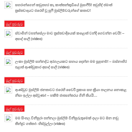
සහරාන්ගෙන් කඩුපහර කෑ කාත්තන්කුඩියේ මුසාෆීර්! තවුහිද් ජමාත්
ත්‍රස්තවාදයට එරෙහි වූ සුෆී මුස්ලිම්වරුන්ගේ කතාව!
මුල් පුවරුව
ස්වාමීන් වහන්සේලා මාව ත්‍රස්තවාදියෙක් කළොත් වන්දි ගෙවන්න වෙයි! –
අසාද් සාලි (video)
මුල් පුවරුව
ලංකා මුස්ලිම් සන්නද්ධ අරගලයකට සහාය දෙන්න මම සූදානම්! – බස්නාහිර
පළාත් ආණ්ඩුකාර අසාද් සාලි (video)
මුල් පුවරුව
ආණ්ඩුව මුස්ලිම් ජනතාවට එරෙහි වෛරී ප්‍රකාශ සහ ක්‍රියා පාලනය නොකළ
නිසා ඉල්ලා අස්වුණා! – හකීම් ජාත්‍යන්තරය ගිනි තියයි…
මුල් පුවරුව
මම සිංහල විනිසුරා පන්නලා මුස්ලිම් විනිසුරුතුමෙක් දාලා මට ඕන නඩු
තීන්දුව ගත්තා!- හිස්බුල්ලා (video)