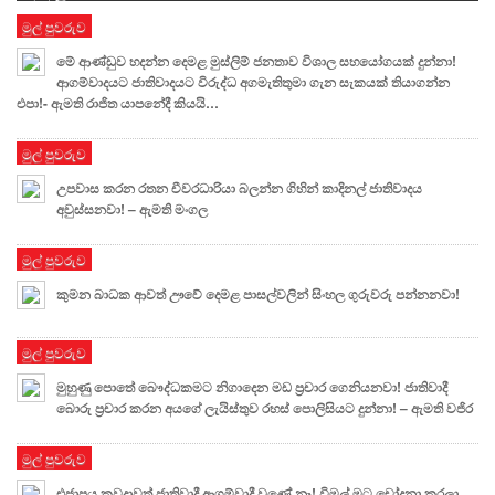
මුල් පුවරුව
මේ ආණ්ඩුව හදන්න දෙමළ මුස්ලිම් ජනතාව විශාල සහයෝගයක් දුන්නා!
ආගම්වාදයට ජාතිවාදයට විරුද්ධ අගමැතිතුමා ගැන සැකයක් තියාගන්න
එපා!- ඇමති රාජිත යාපනේදී කියයි…
මුල් පුවරුව
උපවාස කරන රතන චීවරධාරියා බලන්න ගිහින් කාදිනල් ජාතිවාදය
අවුස්සනවා! – ඇමති මංගල
මුල් පුවරුව
කුමන බාධක ආවත් ඌවේ දෙමළ පාසල්වලින් සිංහල ගුරුවරු පන්නනවා!
මුල් පුවරුව
මුහුණු පොතේ බෞද්ධකමට නිගාදෙන මඩ ප්‍රචාර ගෙනියනවා! ජාතිවාදී
බොරු ප්‍රචාර කරන අයගේ ලැයිස්තුව රහස් පොලිසියට දුන්නා! – ඇමති වජිර
මුල් පුවරුව
එජාපය කවදාවත් ජාතිවාදී ආගම්වාදී වුණේ නෑ! විමල් මට චෝදනා කරලා