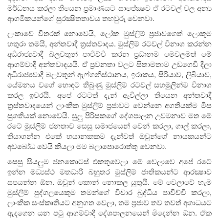
මර්ධනය කරලා තියෙන ප්‍රමාණයට සාපේක්‍ෂව ඒ රටවල් වල අන්‍ය
ආගමිකයන්ගේ සුරක්‍ෂිතතාවය තහවුරු වෙනවා.
ලංකාවේ විතරක් නොවෙයි, ලෝක මුස්ලිම් ප්‍රජාවගෙත් ලොකුම
හතුරා තමයි, අන්තවාදී ත්‍රස්තවාදය. මුස්ලිම් රටවල් විනාශ කරන්න
අධිරාජ්‍යවාදී බලවතුන් පාවිච්චි කරන ප්‍රධානම මෙවලමත් මේ
ආගම්වාදී අන්තවාදයයි. ඒ ප්‍රවනතා වලට සිතාමතාම උඩගෙඩි දීලා
අධිරාජ්‍යවාදී බලවතුන් ඇෆ්ගනිස්ථානය, ඉරාකය, සිරියාව, ලිබියාව,
යේමනය වගේ හොඳට තිබුණු මුස්ලිම් රටවල් සහමුලින්ම විනාශ
කරල ඉවරයි. අපේ රටටත් දැන් ඇවිල්ලා තියෙන අන්තවාදී
ත්‍රස්තවාදයෙන් ලාංකික මුස්ලිම් ප්‍රජාවට වෙන්නෙ අගතියක්ම මිස
සුගතියක් නොවෙයි. සුලු පිරිසකගේ දේශපාලන උවමනාව මත මේ
රටේ මුස්ලිම් ජනතාව සෙසු සමාජයෙන් වෙන් කරලා, ගාල් කරලා,
තියාගන්න එකේ භයානකකම දැන්වත් ඔවුන්ගේ නායකයන්ට
අවබෝධ වෙයි කියලා මම බලාපොරොත්තු වෙනවා.
සෙසු සියලුම ජනකොටස් එකතුවෙලා මේ වෙලාවෙ අපේ රටේ
ඉන්න මධ්‍යස්ථ මතධාරී බහුතර මුස්ලිම් ජාතිකයන්ට ආරක්‍ෂාව
සපයන්න ඕන. ඔවුන් කොන් නොකල යුතුයි. මේ වෙලාවේ හැම
මුස්ලිම් පුද්ගලයෙකුම තමන්ගේ විචාර බුද්ධිය පාවිච්චි කරලා,
ලාංකික සංස්කෘතියට අනුගත වෙලා, තම ප්‍රජාව තව තවත් අගාධයට
ඇදගෙන යන පටු ආගම්වාදී දේශපාලනයෙන් මිදෙන්න ඕන. ඒක