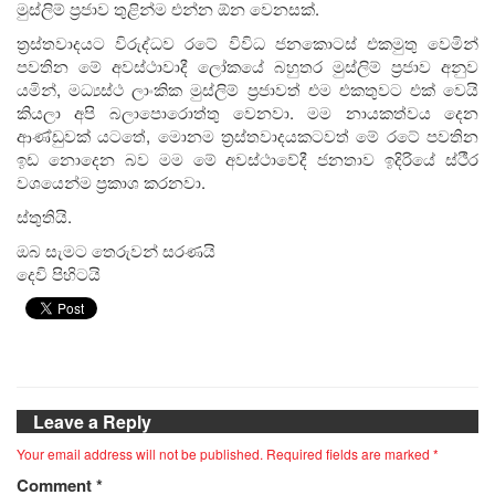
මුස්ලිම් ප්‍රජාව තුළින්ම එන්න ඕන වෙනසක්.
ත්‍රස්තවාදයට විරුද්ධව රටේ විවිධ ජනකොටස් එකමුතු වෙමින්
පවතින මේ අවස්ථාවාදී ලෝකයේ බහුතර මුස්ලිම් ප්‍රජාව අනුව
යමින්, මධ්‍යස්ථ ලාංකික මුස්ලිම් ප්‍රජාවත් එම එකතුවට එක් වෙයි
කියලා අපි බලාපොරොත්තු වෙනවා. මම නායකත්වය දෙන
ආණ්ඩුවක් යටතේ, මොනම ත්‍රස්තවාදයකටවත් මේ රටේ පවතින
ඉඩ නොදෙන බව මම මේ අවස්ථාවේදී ජනතාව ඉදිරියේ ස්ථීර
වශයෙන්ම ප්‍රකාශ කරනවා.
ස්තුතියි.
ඔබ සැමට තෙරුවන් සරණයි
දෙවි පිහිටයි
Leave a Reply
Your email address will not be published.
Required fields are marked
*
Comment
*