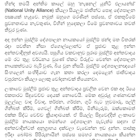
හින්ද තමයි අන්තිම කාලේ ඔහු ‘නැෂනල් යුනිටි එලායන්ස්’
(National Unity Alliance) කියලා සියලුම ජාතීන්ට පොදු දේශපාලන
පක්‍ෂයක් හැදුවෙ. නමුත් ඔහුගෙ මරණින් පස්සෙ, ඒ එකතුවීමේ
ප්‍රවනතාවය නැවතුණා, විහින් හුදෙකලා වීමේ ප්‍රවනතාවය තවත්
තීවුර වුණා.
අද ඉන්න මුස්ලිම් දේශපාලන නායකයෝ මුස්ලිම් ඡන්ද මත විතරක්
රඳා පවතින නිසා ඒගොල්ලොන්ට ඒ ප්‍රජාව තුළ ඉන්න
අන්තවාදීනුත් අවශ්‍යයි. පසුගිය වකවානුව පුරාම මුස්ලිම් අන්තවාදය
මේ රට තුළ වර්ධනය වුණේ ඒකට විරුද්ධ වෙන්න දේශපාලන
නායකත්වයට බැරි වුණ, බිය වුන නිසයි. මුස්ලිම් දේශපාලනඥයෝ
සිංහලෙන් සංහිඳියාව ගැන කතා කරලා දෙමළෙන් ජාතිවාදය
වපුරනවා කියලා ලොකු චෝදනාවක් තියෙනවා.
ලංකාවෙ මුස්ලිම් ප්‍රජාව තුළ අන්තවාදය ප්‍රචලිත වෙන එක අද ඊයෙ
එකපාරට සිදුවෙච්ච දෙයක් නොවෙයි. මේක අවුරුදු ගණනාවක්
මුලුල්ලෙ වාද විවාද, තර්ජන, ගර්ජන, ගුටි බැට හුවමාරු, පල්ලි
ගිනිබත් කිරීම්, ගෙවල් ගිනිබත් කිරීම්, මිනීමැරුම්, ඔක්කොමත්
එක්ක සිද්ධ වෙච්ච ක්‍රියාදාමයක්. ඒ සියල්ල සිදුවෙද්දිත් ලංකාවෙ
මුස්ලිම් නායකයො තමන්ගෙ දේශපාලන පැවැත්ම සඳහා ඒ
අන්තවාදීන්ටත් අනුග්‍රාහය දක්වලා වැඩෙන්න ඉඩ දුන්න. පාස්කු
ඉරිදා බෝම්බ පිපිරුනායින් පස්සෙ සමහර නායකයො කියන්න