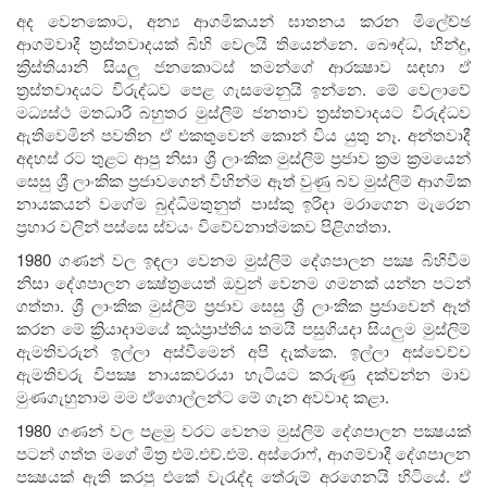
අද වෙනකොට, අන්‍ය ආගමිකයන් ඝාතනය කරන මිලේච්ඡ
ආගම්වාදී ත්‍රස්තවාදයක් බිහි වෙලයි තියෙන්නෙ. බෞද්ධ, හින්දු,
ක්‍රිස්තියානි සියලු ජනකොටස් තමන්ගේ ආරක්‍ෂාව සඳහා ඒ
ත්‍රස්තවාදයට විරුද්ධව පෙළ ගැසමෙනුයි ඉන්නෙ. මේ වෙලාවේ
මධ්‍යස්ථ මතධාරී බහුතර මුස්ලිම් ජනතාව ත්‍රස්තවාදයට විරුද්ධව
ඇතිවෙමින් පවතින ඒ එකතුවෙන් කොන් විය යුතු නෑ. අන්තවාදී
අදහස් රට තුළට ආපු නිසා ශ්‍රී ලාංකික මුස්ලිම් ප්‍රජාව ක්‍රම ක්‍රමයෙන්
සෙසු ශ්‍රී ලාංකික ප්‍රජාවගෙන් විහින්ම ඈත් වුණු බව මුස්ලිම් ආගමික
නායකයන් වගේම බුද්ධිමතුනුත් පාස්කු ඉරිදා මරාගෙන මැරෙන
ප්‍රහාර වලින් පස්සෙ ස්වයං විවේචනාත්මකව පිළිගත්තා.
1980 ගණන් වල ඉඳලා වෙනම මුස්ලිම් දේශපාලන පක්‍ෂ බිහිවීම
නිසා දේශපාලන ක්‍ෂේත්‍රයෙත් ඔවුන් වෙනම ගමනක් යන්න පටන්
ගත්තා. ශ්‍රී ලාංකික මුස්ලිම් ප්‍රජාව සෙසු ශ්‍රී ලාංකික ප්‍රජාවෙන් ඈත්
කරන මේ ක්‍රියාදාමයේ කූඨප්‍රාප්තිය තමයි පසුගියදා සියලුම මුස්ලිම්
ඇමතිවරුන් ඉල්ලා අස්වීමෙන් අපි දැක්කෙ. ඉල්ලා අස්වෙච්ච
ඇමතිවරු විපක්‍ෂ නායකවරයා හැටියට කරුණු දක්වන්න මාව
මුණගැහුනාම මම ඒගොල්ලන්ට මේ ගැන අවවාද කළා.
1980 ගණන් වල පළමු වරට වෙනම මුස්ලිම් දේශපාලන පක්‍ෂයක්
පටන් ගත්ත මගේ මිත්‍ර එම්.එච්.එම්. අස්රොෆ්, ආගම්වාදී දේශපාලන
පක්‍ෂයක් ඇති කරපු එකේ වැරැද්ද තේරුම් අරගෙනයි හිටියේ. ඒ