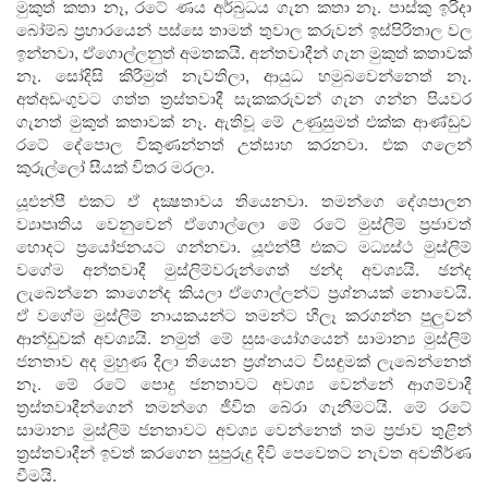
මුකුත් කතා නෑ, රටේ ණය අර්බුධය ගැන කතා නෑ. පාස්කු ඉරිදා
බෝම්බ ප්‍රහාරයෙන් පස්සෙ තාමත් තුවාල කරුවන් ඉස්පිරිතාල වල
ඉන්නවා, ඒගොල්ලනුත් අමතකයි. අන්තවාදීන් ගැන මුකුත් කතාවක්
නෑ. සෝදිසි කිරීමුත් නැවතිලා, ආයුධ හමුබවෙන්නෙත් නෑ.
අත්අඩංගුවට ගත්ත ත්‍රස්තවාදී සැකකරුවන් ගැන ගන්න පියවර
ගැනත් මුකුත් කතාවක් නෑ. ඇතිවූ මේ උණුසුමත් එක්ක ආණ්ඩුව
රටේ දේපොල විකුණන්නත් උත්සාහ කරනවා. එක ගලෙන්
කුරුල්ලෝ සීයක් විතර මරලා.
යූඑන්පී එකට ඒ දක්‍ෂතාවය තියෙනවා. තමන්ගෙ දේශපාලන
ව්‍යාපෘතිය වෙනුවෙන් ඒගොල්ලො මේ රටේ මුස්ලිම් ප්‍රජාවත්
හොදට ප්‍රයෝජනයට ගන්නවා. යූඑන්පී එකට මධ්‍යස්ථ මුස්ලිම්
වගේම අන්තවාදී මුස්ලිම්වරුන්ගෙත් ඡන්ද අවශ්‍යයි. ඡන්ද
ලැබෙන්නෙ කාගෙන්ද කියලා ඒගොල්ලන්ට ප්‍රශ්නයක් නොවෙයි.
ඒ වගේම මුස්ලිම් නායකයන්ට තමන්ට හීලෑ කරගන්න පුලුවන්
ආන්ඩුවක් අවශ්‍යයි. නමුත් මේ සුසංයෝගයෙන් සාමාන්‍ය මුස්ලිම්
ජනතාව අද මුහුණ දීලා තියෙන ප්‍රශ්නයට විසඳුමක් ලැබෙන්නෙත්
නෑ. මේ රටේ පොදු ජනතාවට අවශ්‍ය වෙන්නේ ආගම්වාදී
ත්‍රස්තවාදීන්ගෙන් තමන්ගෙ ජීවිත බේරා ගැනීමටයි. මේ රටේ
සාමාන්‍ය මුස්ලිම් ජනතාවට අවශ්‍ය වෙන්නෙත් තම ප්‍රජාව තුළින්
ත්‍රස්තවාදීන් ඉවත් කරගෙන සුපුරුදු දිවි පෙවෙතට නැවත අවතීර්ණ
වීමයි.