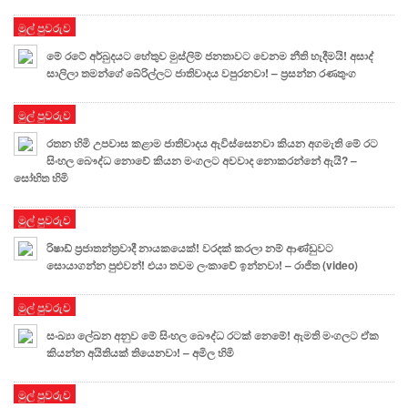
මුල් පුවරුව
මේ රටේ අර්බුදයට හේතුව මුස්ලිම් ජනතාවට වෙනම නීති හැදීමයි! අසාද්
සාලිලා තමන්ගේ බේරිල්ලට ජාතිවාදය වපුරනවා! – ප්‍රසන්න රණතුංග
මුල් පුවරුව
රතන හිමි උපවාස කළාම ජාතිවාදය ඇවිස්සෙනවා කියන අගමැති මේ රට
සිංහල බෞද්ධ නොවේ කියන මංගලට අවවාද නොකරන්නේ ඇයි? –
සෝභිත හිමි
මුල් පුවරුව
රිෂාඩ් ප්‍රජාතන්ත්‍රවාදී නායකයෙක්! වරදක් කරලා නම් ආණ්ඩුවට
සොයාගන්න පුළුවන්! එයා තවම ලංකාවේ ඉන්නවා! – රාජිත (video)
මුල් පුවරුව
සංඛ්‍යා ලේඛන අනුව මේ සිංහල බෞද්ධ රටක් නෙමේ! ඇමති මංගලට ඒක
කියන්න අයිතියක් තියෙනවා! – අමිල හිමි
මුල් පුවරුව