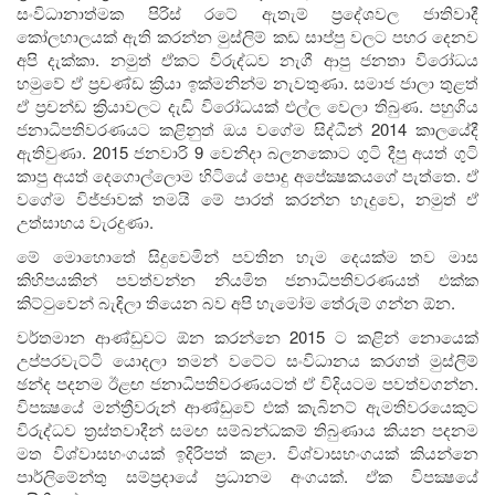
සංවිධානාත්මක පිරිස් රටේ ඇතැම් ප්‍රදේශවල ජාතිවාදී
කෝලහාලයක් ඇති කරන්න මුස්ලිම් කඩ සාප්පු වලට පහර දෙනව
අපි දැක්කා. නමුත් ඒකට විරුද්ධව නැගී ආපු ජනතා විරෝධය
හමුවේ ඒ ප්‍රචණ්ඩ ක්‍රියා ඉක්මනින්ම නැවතුණා. සමාජ ජාලා තුළත්
ඒ ප්‍රචන්ඩ ක්‍රියාවලට දැඩි විරෝධයක් එල්ල වෙලා තිබුණ. පහුගිය
ජනාධිපතිවරණයට කළිනුත් ඔය වගේම සිද්ධීන් 2014 කාලයේදී
ඇතිවුණා. 2015 ජනවාරි 9 වෙනිදා බලනකොට ගුටි දීපු අයත් ගුටි
කාපු අයත් දෙගොල්ලොම හිටියේ පොදු අපේක්‍ෂකයගේ පැත්තෙ. ඒ
වගේම විජ්ජාවක් තමයි මේ පාරත් කරන්න හැදුවෙ, නමුත් ඒ
උත්සාහය වැරදුණා.
මේ මොහොතේ සිදුවෙමින් පවතින හැම දෙයක්ම තව මාස
කිහිපයකින් පවත්වන්න නියමිත ජනාධිපතිවරණයත් එක්ක
කිට්ටුවෙන් බැඳිලා තියෙන බව අපි හැමෝම තේරුම් ගන්න ඕන.
වර්තමාන ආණ්ඩුවට ඕන කරන්නෙ 2015 ට කළින් නොයෙක්
උප්පරවැට්ටි යොදලා තමන් වටේට සංවිධානය කරගත් මුස්ලිම්
ඡන්ද පදනම ඊළඟ ජනාධිපතිවරණයටත් ඒ විදියටම පවත්වගන්න.
විපක්‍ෂයේ මන්ත්‍රීවරුන් ආණ්ඩුවේ එක් කැබිනට් ඇමතිවරයෙකුට
විරුද්ධව ත්‍රස්තවාදීන් සමඟ සම්බන්ධකම් තිබුණාය කියන පදනම
මත විශ්වාසභංගයක් ඉදිරිපත් කළා. විශ්වාසභංගයක් කියන්නෙ
පාර්ලිමේන්තු සම්ප්‍රදායේ ප්‍රධානම අංගයක්. ඒක විපක්‍ෂයේ