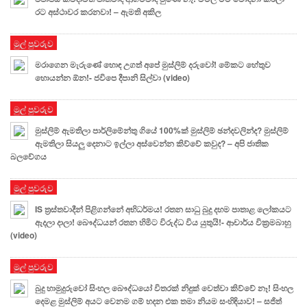
රට අස්ථාවර කරනවා! – ඇමති අකිල
මුල් පුවරුව
මරාගෙන මැරුණේ හොඳ උගත් අපේ මුස්ලිම් දරුවෝ! මේකට හේතුව
හොයන්න ඕන!- ජවිපෙ දීපානි සිල්වා (video)
මුල් පුවරුව
මුස්ලිම් ඇමතිලා පාර්ලිමේන්තු ගියේ 100%ක් මුස්ලිම් ඡන්දවලින්ද? මුස්ලිම්
ඇමතිලා සියලු දෙනාට ඉල්ලා අස්වෙන්න කිව්වේ කවුද? – අපි ජාතික
බලවේගය
මුල් පුවරුව
IS ත්‍රස්තවාදීන් පිළිගන්නේ අභිධර්මය! රතන සාධු බුදු දහම පාතාළ ලෝකයට
ඇදලා දාලා! බෞද්ධයන් රතන හිමිට විරුද්ධ විය යුතුයි!- ආචාර්ය වික්‍රමබාහු
(video)
මුල් පුවරුව
බුදු හාමුදුරුවෝ සිංහල බෞද්ධයෝ විතරක් නිදුක් වෙත්වා කිව්වේ නෑ! සිංහල
දෙමළ මුස්ලිම් අයට වෙනම ගම් හදන එක තමා නියම සංහිඳියාව! – සජිත්