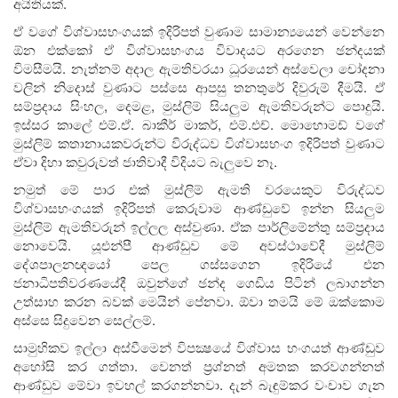
අයිතියක්.
ඒ වගේ විශ්වාසභංගයක් ඉදිරිපත් වුණාම සාමාන්‍යයෙන් වෙන්නෙ
ඕන එක්කෝ ඒ විශ්වාසභංගය විවාදයට අරගෙන ඡන්දයක්
විමසීමයි. නැත්නම් අදාල ඇමතිවරයා ධූරයෙන් අස්වෙලා චෝදනා
වලින් නිදොස් වුණාට පස්සෙ ආපසු තනතුරේ දිවුරුම් දීමයි. ඒ
සම්ප්‍රදාය සිංහල, දෙමළ, මුස්ලිම් සියලුම ඇමතිවරුන්ට පොදුයි.
ඉස්සර කාලේ එම්.ඒ. බාකීර් මාකර්, එම්.එච්. මොහොමඩ් වගේ
මුස්ලිම් කතානායකවරුන්ට විරුද්ධව විශ්වාසභංග ඉදිරිපත් වුණාට
ඒවා දිහා කවුරුවත් ජාතිවාදී විදියට බැලුවෙ නෑ.
නමුත් මේ පාර එක් මුස්ලිම් ඇමති වරයෙකුට විරුද්ධව
විශ්වාසභංගයක් ඉදිරිපත් කෙරුවාම ආණ්ඩුවේ ඉන්න සියලුම
මුස්ලිම් ඇමතිවරුන් ඉල්ලල අස්වුණා. ඒක පාර්ලිමේන්තු සම්ප්‍රදාය
නොවෙයි. යූඑන්පී ආණ්ඩුව මේ අවස්ථාවේදී මුස්ලිම්
දේශපාලනඥයෝ පෙල ගස්සගෙන ඉදිරියේ එන
ජනාධිපතිවරණයේදී ඔවුන්ගේ ඡන්ද ගෙඩිය පිටින් ලබාගන්න
උත්සාහ කරන බවක් මෙයින් පේනවා. ඕවා තමයි මේ ඔක්කොම
අස්සෙ සිදුවෙන සෙල්ලම්.
සාමුහිකව ඉල්ලා අස්වීමෙන් විපක්‍ෂයේ විශ්වාස භංගයත් ආණ්ඩුව
අහෝසි කර ගත්තා. වෙනත් ප්‍රශ්නත් අමතක කරවගන්නත්
ආණ්ඩුව මේවා ඉවහල් කරගන්නවා. දැන් බැඳුම්කර වංචාව ගැන