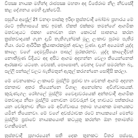
විපක්‍ෂ නායක මහින්ද රාජපක්‍ෂ මහතා අද විජේරාම නිල නිවසේදී
කළ දේශනය මෙහි දැක්වෙයි.
පසුගිය අප්‍රේල් 21 වනදා පාස්කු ඉරිදා ත්‍රස්තවාදී බෝම්බ ප්‍රහාරය මේ
රටේ ඉතිහාසයේ කඩ ඉමක්. ඒකත් එක්කම තමන්ගේ ආගමික
මතවාදයට එකඟ නොවන ජන කොටස් ඝාතනය කරන
ත්‍රස්තවාදයක් ගැන දැඩි තැතිගැන්මක් මුලු ලංකාව පුරාම පැතිර
ගියා. රටේ ආරිථික ක්‍රියාකාරකමුත් අඩාල වුණා. දැන් අයෙමත් යුද්ද
කාලෙ වගේ දෙමවුපියො පාසල් මුරකරනව. යුද්ද කාලෙදීවත්
නොතිබුණ විදියට අද අපිට ආගම අදහන්න වෙලා තියෙන්නෙත්
ආරක්‍ෂාව යටතෙ. වෙසක්, පොසොන්, වෙනද වගේ සමරන්න බෑ,
පල්ලි පන්සල් වලට බැතිමතුන් ඇතුල් කරගන්නෙ සෝදිසි කරලා.
මේ වෙනකොට ලංකාවේ මුස්ලිම් ප්‍රජාව හා වෙනත් ආගම් අදහන
ජනතාව අතර තියෙන්නෙ විශාල අන්‍යෝන්‍ය අවිශ්වාසයක්.
කුරුණෑගල රෝහලේ මුස්ලිම් වෛද්‍යවරයෙක් අන්තවාදී ආගමික
මතවාදය නිසා මුස්ලිම් නොවන මව්වරුන් වඳ භාවයට පත්කරාය
යන චෝදනාව නිසා මේ අවිශ්වාසය ඉතාම භයානක මානයකට
යමින් තියෙනවා. මේ වගේ අවස්ථාවක රටේ නායකයෝ මෙන්ම
මුස්ලිම් ප්‍රජාවේ නායකයොත් කටයුතු කරන්න ඕන ඉතාමත්ම
වගකීමෙන්.
ත්‍රස්තවාදී ප්‍රහාරයෙන් සති දෙක තුනකට විතර පස්සෙ,