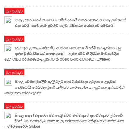
මුල් පුවරුව
මංගල අවෛරයේ හොරාව මාතරින් අරඹද්දී මාතර ජනතාවට මංගලගේ නමත්
එපා වෙයි! ගමේ නාම පුවරුව ගලවා විසිකරන යෝජනාව සම්මතයි!
මුල් පුවරුව
දරුවකුට උපත ලබන්න තිබූ අවස්ථාව වෛද්‍ය ෂාෆි අහිමි කර ඇත්නම් ඔහු
අන්ත මුග්ධ වර්ගයේ ඝාතකයෙක්! – ඇත්ත රටට කී දිවයින මාධ්‍යවේදියා
ගැන CIDය පරීක්ෂණ කළ යුතු බව කී ජවිපෙ පාපොච්චාරණය….(video)
මුල් පුවරුව
සිංහල වෙසින් මුස්ලිම් පල්ලිවලට පහර දී ජාතිවාදය අවුළන සැලසුමක්
හෙළිවෙයි! බේරුවල බුහාරි පල්ලියට පහර දෙන්න සැලසුම් කළ අන්තවාදීන්
දෙදෙනෙක් අත්අඩංගුවට!
මුල් පුවරුව
සිංහල කතුන් වඳ කරන බව හෙළි කිරීම ජාතිවාදයට ආගම්වාදයට උඩගෙඩි
දීමක්! මේ පජාත වැඩ කරන කැලෑ පත්තරකාරයෝ අත්අඩංගුවට ගන්න ඕන!
– චමීර පෙරේරා (video)