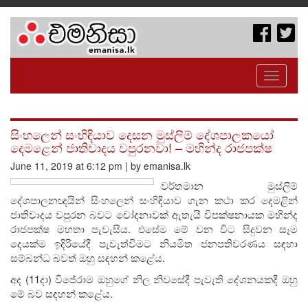
Toggle
navigati
සිංහලෙන් සංහිඳියාව දෙසන මුස්ලිම් දේශපාලකයෝ
දෙමළෙන් ජාතිවාදය වපුරනවා! – මහින්ද රාජපක්ෂ
June 11, 2019 at 6:12 pm | by emanisa.lk
වර්තමාන මුස්ලිම්
දේශපාලනඥයින් සිංහලෙන් සංහිඳියාව ගැන කථා කර දෙමළින්
ජාතිවාදය වපුරන බවට චෝදනාවක් ඇතැයි විපක්ෂනායක මහින්ද
රාජපක්ෂ මහතා පැවැසීය. එසේම මේ වන විට සිදුවන සෑම
දෙයක්ම ඉදිරියේදී පැවැත්වීමට නියමිත ජනපතිවරණය සඳහා
සම්බන්ධ බවත් ඔහු සඳහන් කළේය.
අද (11දා) විජේරාම ඔහුගේ නිල නිවසේදී පැවැති දේශනයකදී ඔහු
මේ බව සඳහන් කළේය.