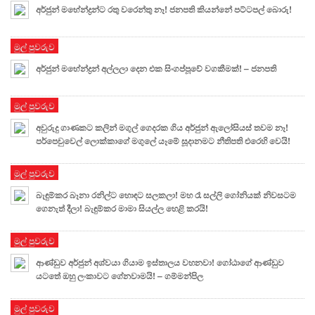
අර්ජුන් මහේන්ද්‍රන්ට රතු වරෙන්තු නෑ! ජනපති කියන්නේ පට්ටපල් බොරු!
මුල් පුවරුව
අර්ජුන් මහේන්ද්‍රන් අල්ලලා දෙන එක සිංගප්පූවේ වගකීමක්! – ජනපති
මුල් පුවරුව
අවුරුදු ගාණකට කලින් මගුල් ගෙදරක ගිය අර්ජුන් ඇලෝසියස් තවම නෑ!
පර්පෙචුවෙල් ලොක්කාගේ මගුලේ යෑමේ සූදානමට නීතිපති එරෙහි වෙයි!
මුල් පුවරුව
බැඳුම්කර බෑනා රනිල්ට හොඳට සලකලා! මහ රෑ සල්ලි ගෝනියක් නිවසටම
ගෙනැත් දීලා! බැඳුම්කර මාමා සියල්ල හෙළි කරයි!
මුල් පුවරුව
ආණ්ඩුව අර්ජුන් අශ්වයා ගියාම ඉස්තාලය වහනවා! ගෝඨාගේ ආණ්ඩුව
යටතේ ඔහු ලංකාවට ගේනවාමයි! – ගම්මන්පිල
මුල් පුවරුව