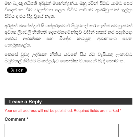
මහ බැංකු අධිපති අර්ජුන් මහේන්ද්‍රන්ය. ඔහු රටින් පිටව යාමට පෙර
විදෙස්ගත වීම වළක්වන ලෙස විවිධ පාර්ශව ආණ්ඩුවෙන් ඉල්ලා
සිටිය ද එය සිදු වූයේ නැත.
අර්ජුන් මහේන්ද්‍රන් සිංගප්පූරුවෙන් පිටුවහල් කර ගැනීම වෙනුවෙන්
අවශ්‍ය ලියවිලි නීතිපති දෙපාර්තමේන්තුව විසින් සකස් කර පසුගියදා
මෙරට ආරක්ෂක සහ විදේශ කටයුතු අමාත්‍යාංශ වෙත
යොමුකළේය.
කෙසේ වුවද උදර්පන නීතිය යටතේ සිය රට වැසියකු ලංකාවට
පිටුවහල් කිරීමට සිංගප්පූරුව නෛතික වශයෙන් බැඳී නොමැත.
Leave a Reply
Your email address will not be published.
Required fields are marked
*
Comment
*