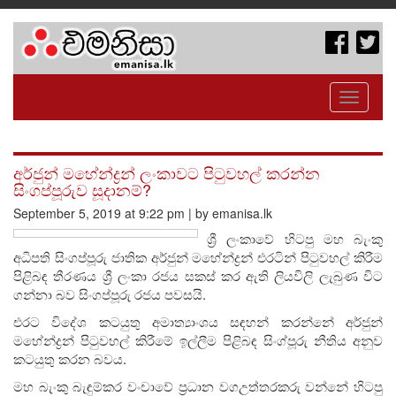
Toggle
navigati
අර්ජුන් මහේන්ද්‍රන් ලංකාවට පිටුවහල් කරන්න
සිංගප්පූරුව සූදානම්?
September 5, 2019 at 9:22 pm | by emanisa.lk
ශ්‍රී ලංකාවේ හිටපු මහ බැංකු
අධිපති සිංගප්පූරු ජාතික අර්ජුන් මහේන්ද්‍රන් එරටින් පිටුවහල් කිරීම
පිළිබඳ තීරණය ශ්‍රී ලංකා රජය සකස් කර ඇති ලියවිලි ලැබුණ විට
ගන්නා බව සිංගප්පූරු රජය පවසයි.
එරට විදේශ කටයුතු අමාත්‍යාංශය සඳහන් කරන්නේ අර්ජුන්
මහේන්ද්‍රන් පිටුවහල් කිරීමේ ඉල්ලීම පිළිබඳ සිංග්පූරු නීතිය අනුව
කටයුතු කරන බවය.
මහ බැංකු බැඳුම්කර වංචාවේ ප්‍රධාන වගඋත්තරකරු වන්නේ හිටපු