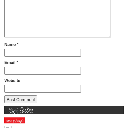
Name
*
Email
*
Website
මුල් බිස්ස
Alternative:
පෙර පුවරුව