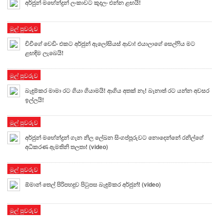
අර්ජුන් මහේන්ද්‍රන් ලංකාවට කුදලං එන්න ළඟයි!
මුල් පුවරුව
චිචීගේ වෙඩිං එකට අර්ජුන් ඇලෝසියස් ආවා! එයාලාගේ සෙල්ෆිය මට
ළඟඳිම ලැබෙයි!
මුල් පුවරුව
බැඳුම්කර මාමා රට ගියා ගියාමයි! ආගිය අතක් නෑ! බෑනාත් රට යන්න අවසර
ඉල්ලයි!
මුල් පුවරුව
අර්ජුන් මහේන්ද්‍රන් ගැන නිල ලේඛන සිංගප්පූරුවට නොදෙන්නේ රනිල්ගේ
අධිකරණ ඇමතිනි තලතා! (video)
මුල් පුවරුව
ඕමාන් තෙල් පිරිපහදුව පිටුපස බැඳුම්කර අර්ජුන්! (video)
මුල් පුවරුව