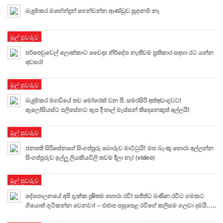
බැඳුම්කර මහේන්ද්‍රන් ගෙන්වන්න ආණ්ඩුව සූදානම් නෑ
මුල් පුවරුව
පර්පෙචුවෙල් ලොක්කාට වෛද්‍ය නිර්දේශ නැතිවම ප්‍රතිකාර සඳහා රට යන්න
අවසර!
මුල් පුවරුව
බැඳුම්කර මගඩියේ තව මෝරෙක් වන පී. සමරසිරි අත්අඩංගුවට!
ඇලෝසියස්ට පලිසේනට ඇප දී හාල් මැස්සන් තිදෙනෙකුත් අල්ලයි!
මුල් පුවරුව
ජනපති සිරිසේනගේ සිංගප්පූරු බොරුව මාට්ටුයි! මහ බැංකු හොරා අල්ලන්න
සිංගප්පූරුව ඉල්ලූ ලියකියවිලි තවම දීලා නෑ! (video)
මුල් පුවරුව
දේශපාලනයේ අපි දැක්ක දූෂිතම හොරා රවී! සජිත්ට බණින රවීට ගමකට
ගියොත් ගුටිකන්න වෙනවා! – එජාප පසුපෙළ රවීගේ කලිසම ගලවා දමයි…..