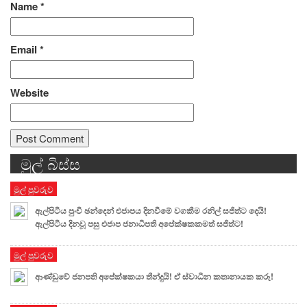
Name
*
Email
*
Website
මුල් බිස්ස
Alternative:
මුල් පුවරුව
ඇල්පිටිය පුංචි ඡන්දෙන් එජාපය දිනවීමේ වගකීම රනිල් සජිත්ට දෙයි!
ඇල්පිටිය දිනවූ පසු එජාප ජනාධිපති අපේක්ෂකකමත් සජිත්ට!
මුල් පුවරුව
ආණ්ඩුවේ ජනපති අපේක්ෂකයා තීන්දුයි! ඒ ස්වාධීන කතානායක කරූ!