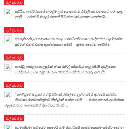
මුල් පුවරුව
ආර්ථික සංවර්ධනයේ හැරවුම් ලක්ෂය අගමැති රනිල්! අපි එජාපයට ගරු කළ
යුතුයි! – අප්පච්චි මළෝ ජනපති සිරිසේනටත් කොකා පෙන්නයි…
මුල් පුවරුව
අගමැති රනිල්ට කතානායක කරූට ජනාධිපතිවරණයක් දිනන්න බෑ! දිනන්න
පුළුවන් එකම එජාප අපේක්ෂකයා සජිත්! – ඇමති අශෝක් අබේසිංහ
මුල් පුවරුව
ආණ්ඩු පෙරළන සැලසුමක් නිසා රනිල් පාර්ශවය කැළඹෙයි! අරලියගහ
මන්දිරයේ මාධ්‍ය හමුවක් තබා ජනපතිට සජිත්ට අනතුරු අඟවයි!
මුල් පුවරුව
“ආණ්ඩුවේ බහුතර මන්ත්‍රී පිරිසක් රනිල් වෙනුවට සජිත් අගමැති කරන්න
කීවොත් ජනාධිපතිතුමාට තීන්දුවක් ගන්න වෙයි!” – එජාප ජනපති අපේක්ෂක
බලු පොරයට ගල් ගසමින් ශ්‍රීලනිපය කියයි…
මුල් පුවරුව
අගමැතිතුමා පක්ෂයට ආදරෙයි නම් ජනාධිපති අපේක්ෂකකම සජිත්ට දෙන්න