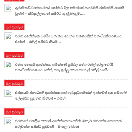
ඇමති කබීර් එජාප රහස් ගෝඨාට දීලා තමන්ගේ ආගමටයි ජාතියටයි එරෙහි
වුණා! – කිරිඇල්ලගෙන් කබීර්ට කුණු බැනුම්…..
මුල් පුවරුව
එජාප අපේක්ෂක මමයි! ඕන නම් වෙනම පක්ෂයකින් ජනාධිපතිවරණයට
එන්න! – රනිල් සජිත්ට කියයි…
මුල් පුවරුව
එජාප ජනපති අපේක්ෂක සමීක්ෂණ ප්‍රතිඵල සමග රනිල් පරළ වෙයි!
ජනාධිපතිවරණයට සජිත්, කරූ ඉල්ලූ එජාප කටවල් රනිල් වසයි!
මුල් පුවරුව
එජාපයට ජනාධිපති අපේක්ෂකයෝ හැටහුටහාමාරක් ඉන්නවා! දයා ගමගේත්
ඉල්ලන්න සූදානම් කිව්වා! – රංජන්
මුල් පුවරුව
එජාපයේ ජනප්‍රිය ජනපති අපේක්ෂකයා සජිත්! ඕනෑම රාජපක්ෂ කෙනෙක්
පරදවන්න සජිත්ට පුළුවන්! – මංගල (video)