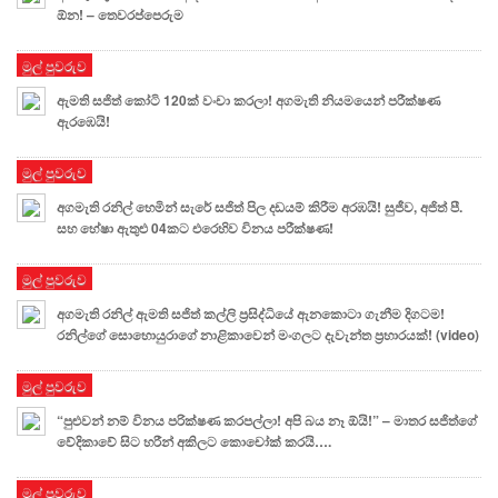
ඕන! – තෙවරප්පෙරුම
මුල් පුවරුව
ඇමති සජිත් කෝටි 120ක් වංචා කරලා! අගමැති නියමයෙන් පරීක්ෂණ
ඇරඹෙයි!
මුල් පුවරුව
අගමැති රනිල් හෙමින් සැරේ සජිත් පිල දඩයම් කිරීම අරඹයි! සුජීව, අජිත් පී.
සහ හේෂා ඇතුළු 04කට එරෙහිව විනය පරීක්ෂණ!
මුල් පුවරුව
අගමැති රනිල් ඇමති සජිත් කල්ලි ප්‍රසිද්ධියේ ඇනකොටා ගැනීම දිගටම!
රනිල්ගේ සොහොයුරාගේ නාළිකාවෙන් මංගලට දැවැන්ත ප්‍රහාරයක්! (video)
මුල් පුවරුව
“පුළුවන් නම් විනය පරික්ෂණ කරපල්ලා! අපි බය නෑ ඕයි!” – මාතර සජිත්ගේ
වේදිකාවේ සිට හරීන් අකිලට කොචෝක් කරයි….
මුල් පුවරුව