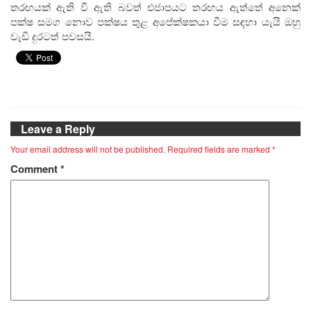
තරඟයක් ඇති වී ඇති බවත් එජාපයට තරඟය ඇත්තේ අනෙක්
පක්ෂ සමග නොව පක්ෂය තුළ අපේක්ෂකයා වීම සඳහා යැයි ඔහු
වැඩි දුරටත් පවසයි.
Leave a Reply
Your email address will not be published.
Required fields are marked
*
Comment
*