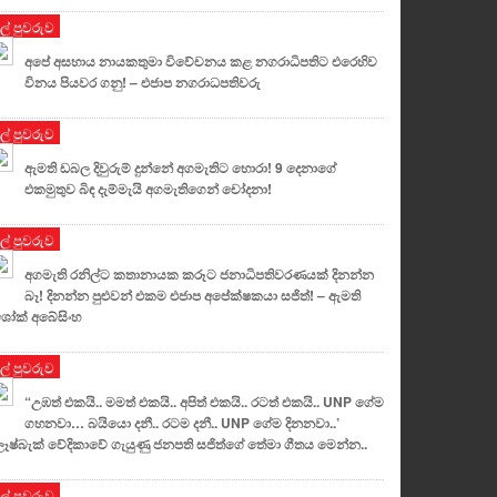
ුල් පුවරුව
අපේ අසහාය නායකතුමා විවේචනය කළ නගරාධිපතිට එරෙහිව
විනය පියවර ගනු! – එජාප නගරාධපතිවරු
ුල් පුවරුව
ඇමති ඩබල දිවුරුම් දුන්නේ අගමැතිට හොරා! 9 දෙනාගේ
එකමුතුව බිඳ දැම්මැයි අගමැතිගෙන් චෝදනා!
ුල් පුවරුව
අගමැති රනිල්ට කතානායක කරූට ජනාධිපතිවරණයක් දිනන්න
බෑ! දිනන්න පුළුවන් එකම එජාප අපේක්ෂකයා සජිත්! – ඇමති
ෝක් අබේසිංහ
ුල් පුවරුව
“උඹත් එකයි.. මමත් එකයි.. අපිත් එකයි.. රටත් එකයි.. UNP ගේම
ගහනවා… බයියො දනී.. රටම දනී.. UNP ගේම දිනනවා..’
ලෑෂ්බැක් වේදිකාවේ ගැයුණු ජනපති සජිත්ගේ තේමා ගීතය මෙන්න..
ුල් පුවරුව