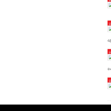
ම
එළ
ම
මා
ම