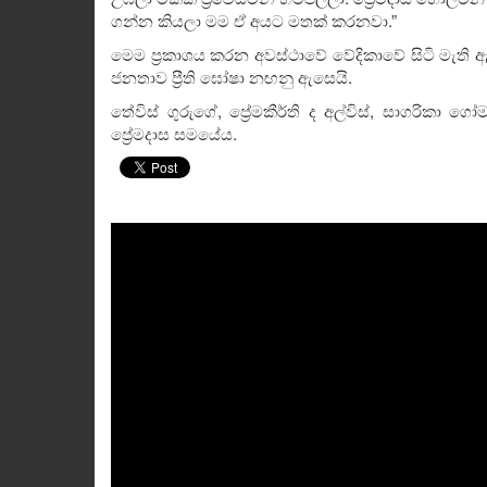
ගන්න කියලා මම ඒ අයට මතක් කරනවා.”
මෙම ප්‍රකාශය කරන අවස්ථාවේ වේදිකාවේ සිටි මැති ඇම
ජනතාව ප්‍රීති ඝෝෂා නඟනු ඇසෙයි.
තේවිස් ගුරුගේ, ප්‍රේමකීර්ති ද අල්විස්, සාගරිකා 
ප්‍රේමදාස සමයේය.