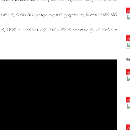
ම
තිවරුන් එම ඊට ප්‍රසාදය පළ කරනු දැකිය හැකි අතර රැස්ව සිටි
ගෝමස්, රිචඩ් ද සොයිසා ආදී මාධ්‍යවේදීන් ඝාතනය වූයේ රණසිංහ
ම
ඇඳ
ම
ම
ම