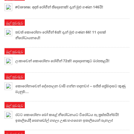
#Corona: අදත් රෝගීන් තිදෙනෙක්! දැන් මුළු ගණන 146යි!
මුල් පුවරුව
තවත් කොරෝනා රෝගීන් 6ක්! දැන් මුළු ගණන 66! 11 දාහක්
නිරෝධායනයේ!
මුල් පුවරුව
ලංකාවෙන් කොරෝනා රෝගීන් 72ක්! දෙදෙනෙකුට බරපතළයි!
මුල් පුවරුව
කොරෝනාවෙන් දේශපාලන වාසි ගන්න හදනවා! – සජිත් ප්‍රේමදාසට කුණු
බැනුම්…
මුල් පුවරුව
රටට කොරෝනා බෝ කළේ නිරෝධනයට විරෝධය පෑ ත්‍රස්තයින්මයි!
ඉතාලියේදී පෙනඩෝල් ගහලා උණ හංගගෙන ඉතාලියෙන් පැනලා!
මුල් පුවරුව