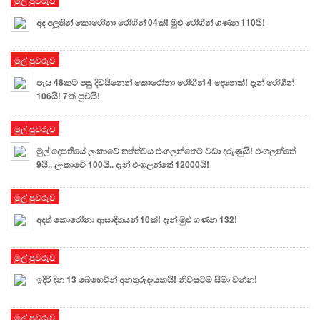
අද අලුතින් කොරෝනා රෝගීන් 04ක්! මුළු රෝගීන් ගණන 110යි!
මුල් පුවරුව
පැය 48කට පසු දිවයිනෙන් කොරෝනා රෝගීන් 4 දෙනෙක්! දැන් රෝගීන්
106යි! 7ක් සුවයි!
මුල් පුවරුව
මුල් දෙසතියේ ලංකාවේ තත්ත්වය එංගලන්තෙට වඩා දරුණුයි! එංගලන්තේ
9යි.. ලංකාවෙි 100යි.. දැන් එංගලන්තේ 12000යි!
මුල් පුවරුව
අදත් කොරෝනා ආසාදිතයන් 10ක්! දැන් මුළු ගණන 132!
මුල් පුවරුව
ඉදිරි දින 13 බෙහෙවින් අනතුරුදායකයි! නිවසටම සීමා වන්න!
මුල් පුවරුව