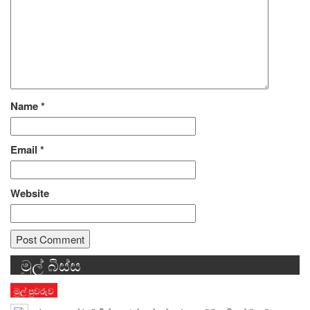
Name
*
Email
*
Website
මුල් බිස්ස
Alternative:
මුල් පුවරුව