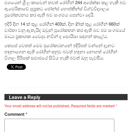
වශයෙන් ශ්‍රී ලංකාවෙන් තවත් රෝගීන් 244 අපේක්ෂා කළ හැකි බව
ඇමෙරිකාවේ සුප්‍රකට ජෝන්ස් හොප්කින්ස් විශ්වවිද්‍යාලය
පුරෝකථනය කර ඇති බව සංගමය පෙන්වා දෙයි.
ඉදිරි දින 14 ක් තුළ රෝගීන් 403ක්, දින 21ක් තුළ රෝගීන් 660ක්
වාර්තා වනු ඇතැයිද ඔවුන් පුරෝකතන කර ඇති බව එම සංගමයේ
මාධ්‍ය ප්‍රකාශක වෛද්‍ය නවීන් ද සොයිසා සඳහන් කළේය.
කෙසේ වෙතත් මෙම පුරෝකථනයන් ඉදිරිපත් වන්නේ දැනට
හඳුනාගෙන ඇති රෝගීන් අනුව බවත් හඳුනා නොගත් රෝගීන්
විශාල පිරිසක් සමාජයේ සිටිය හැකි බවත් ඔහු පැවසීය.
Leave a Reply
Your email address will not be published.
Required fields are marked
*
Comment
*