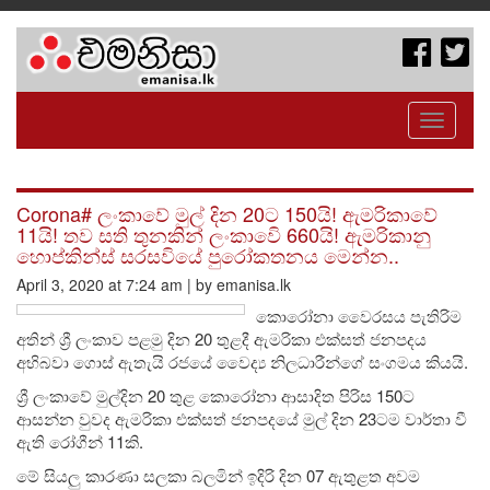
Toggle
navigati
Corona# ලංකාවේ මුල් දින 20ට 150යි! ඇමරිකාවේ
11යි! තව සති තුනකින් ලංකාවෙි 660යි! ඇමරිකානු
හොප්කින්ස් සරසවියේ පුරෝකතනය මෙන්න..
April 3, 2020 at 7:24 am | by emanisa.lk
කොරෝනා වෛරසය පැතිරිම
අතින් ශ්‍රී ලංකාව පළමු දින 20 තුළදී ඇමරිකා එක්සත් ජනපදය
අභිබවා ගොස් ඇතැයි රජයේ වෛද්‍ය නිලධාරීන්ගේ සංගමය කියයි.
ශ්‍රී ලංකාවේ මුල්දින 20 තුළ කොරෝනා ආසාදිත පිරිස 150ට
ආසන්න වුවද ඇමරිකා එක්සත් ජනපදයේ මුල් දින 23ටම වාර්තා වී
ඇති රෝගීන් 11කි.
මේ සියලු කාරණා සලකා බලමින් ඉදිරි දින 07 ඇතුළත අවම