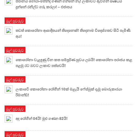
ජපානය ගෝඨා-මහින්ද ගණන් ගන්නේ නෑ! ලංකාවට ඇවිගන් ඖෂධය
දුන්නේ රනිල්ට ගරු කරලා! – එජාපය
මුල් පුවරුව
තවත් කොරෝනා ආසාදිතයන් තිදෙනෙක්! තිදෙනාම විදෙස්ගතව සිටි පැමිණි
අය!
මුල් පුවරුව
කොරෝනා වැළඳුණු චීන කත සම්පූර්ණ සුවය ලබයි! කොරෝනා පරාජය කළ
පළමු රට බවට ලංකාව පත්වෙයි!
මුල් පුවරුව
ලංකාවෙි කොරෝනා රෝගීන් 10ක් මළැයි ෆේස්බුක් දැමූ බොරුකාරයා
රිමාන්ඩ්!
මුල් පුවරුව
අද රෝගීන් 04යි! මුළු ගණන 82යි!
මුල් පුවරුව