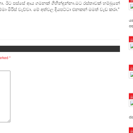
නා. ඊට පස්සේ ආය ගමනක් ගිහින්දුන්නා.මට රස්තාවක් හම්බුනේ
්මා මිරිස් වැව්වා. මේ අත්වල දියපට්ටා එනකන් මමත් වැඩ කරා.”
යන
පත
ම
marked
*
ම
ම
ජ
ම