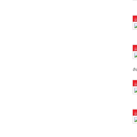
ම
ම
ගි
ම
ම