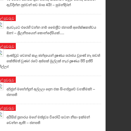
ඇවිදින්න පුළුවන් තව මාස 4යි! – සුමන්දිරන්
ුල් පුවරුව
අයවැයට එරෙහි වන්න නම් මෛත්‍රීට ජනපති අපේක්ෂකත්වය
ඕන! – ශ්‍රීලනිපයෙන් කොන්දේසියක්….
ුල් පුවරුව
ආණ්ඩුව වෙනස් කළ ඡන්දයෙන් දූෂණය පරාජය වුණේ නෑ තවත්
ශක්තිමත් වුණා! රටේ අස්සක් මුල්ලක් නෑර දූෂණය පිරී ඉතිරී
හිල්ලා!
ුල් පුවරුව
අර්ජුන් මහේන්ද්‍රන් අල්ලලා දෙන එක සිංගප්පූවේ වගකීමක්! –
ජනපති
ුල් පුවරුව
අයිසිස් ප්‍රහාරය මගේ මත්ද්‍රව්‍ය විරෝධී සටන නිසා ඉක්මන්
වෙන්න ඇති! – ජනපති