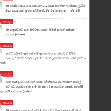
19 වෙනි ව්‍යවස්ථා සංශෝධනය සම්මත කරන්න අවස්ථාව ලැබීම
මහා භාග්‍යයක්, පුණ්‍ය කර්මයක්, පින්වන්ත දෙයක්! – ජනපති
ුල් පුවරුව
19 හැදුවේ රට කන NGOකාරයෝ! මමත් දන්නේ පස්සේ! –
ජනපති (video)
ුල් පුවරුව
අද රට හමුවේ ඇති නවතම අභියෝගය කාන්තාවන් බීමට
ඇබ්බැහි වීමයි! වතුරවලට වඩා බියර් ලාභ වීම ඒකට හේතුවයි! –
නපති
ුල් පුවරුව
අපේ ආණ්ඩුවේ පශ්චාත් මරණ පරීක්ෂණය පවත්වන්න කාලේ
හරි! රට ගොඩගන්න නම් 18 සහ 19 සංශෝධන දෙකම අහෝසි
 යුතුයි! – ජනපති (video)
ුල් පුවරුව
19 ගෙනා ජනපති දැන් බොරු කියනවා! ඔහුට බොරු කියමින්