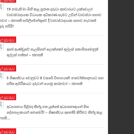
19 නමැති මා බිහි කළ සුජාත දරුවා අපචාරයට ලක්වෙලා!
ව්‍යවස්ථාදායක විධායක අධිකරණ සැමට උඩින් ව්‍යවස්ථා සභාව
වා! – ජනපති පාර්ලිමේන්තුවේ දී ව්‍යවස්ථාදායක සභාව නැවතත්
ුරු හරියි!
ුල් පුවරුව
අපේ ආණ්ඩුවේ සැලසිනේ ලොක්කෝ අල්ලස් කොමිසමෙනුත්
අල්ලස් ගත්තා! – ජනපති
ුල් පුවරුව
5 ශිෂ්‍යත්වය වෙනුවට 8 වසරේ විභාගයක්! නවෝත්පාදනයට සහ
හරිත ආර්ථිකයට දරුවන් යොමු කරනවා! – ජනපති
ුල් පුවරුව
අධ්‍යාපනය පිළිබඳ තීන්දු ගත යුත්තේ අධ්‍යාපනඥයන් මිස
දේශපාලකයන් නෙමෙයි! – ශිෂ්‍යත්වය අහෝසි කිරීමට තින්දු කළ
නපති…
ුල් පුවරුව