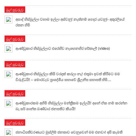
මුල් පුවරුව
අසාද් හිස්බුල්ලා වහාම ඉල්ලා අස්වනු! නැත්නම් ගෙදර යවනු!- අතුරලියේ
රතන හිමි
මුල් පුවරුව
ආණ්ඩුකාර හිස්බුල්ලාට එරෙහිව නැඟෙනහිර හර්තාල්! (video)
මුල් පුවරුව
ආණ්ඩුකාර හිස්බුල්ලා කිසි වරදක් කරලා නෑ! එතුමා ඉවත් කිරීමට මම
විරුද්ධයි! – මොරවැව ප්‍රාදේශීය සභාවේ ශ්‍රීලනිප සභාපති හිමි…
මුල් පුවරුව
ආණ්ඩුකාරකම අහිමි හිස්බුල්ලා මන්ත්‍රීකම ඉල්ලයි! අනේ ඒක නම් කරන්න
බෑ සර් ශාන්ත බණ්ඩාර ජනපතිට කියයි!
මුල් පුවරුව
ජනාධිපතිවරණයට මුස්ලිම් ජනතාව වෙනුවෙන් මම එනවා! අපි කැමති