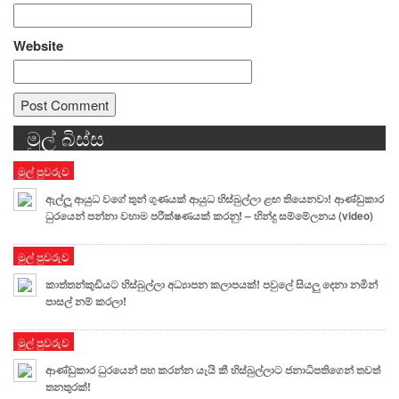
Website
මුල් බිස්ස
Alternative:
මුල් පුවරුව
ඇල්ලූ ආයුධ වගේ තුන් ගුණයක් ආයුධ හිස්බුල්ලා ළඟ තියෙනවා! ආණ්ඩුකාර
ධුරයෙන් පන්නා වහාම පරීක්ෂණයක් කරනු! – හින්දු සම්මේලනය (video)
මුල් පුවරුව
කාත්තන්කුඩියට හිස්බුල්ලා අධ්‍යාපන කලාපයක්! පවුලේ සියලු දෙනා නමින්
පාසල් නම් කරලා!
මුල් පුවරුව
ආණ්ඩුකාර ධුරයෙන් පහ කරන්න යැයි කී හිස්බුල්ලාට ජනාධිපතිගෙන් තවත්
තනතුරක්!