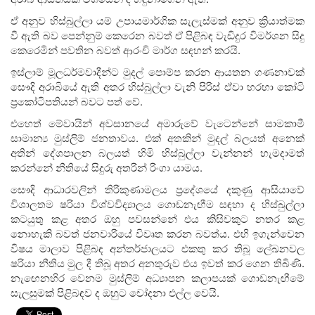
ඒ අනුව හිස්බුල්ලා යම් උපායමාර්ගික සැලැස්මක් අනුව ක්‍රියාත්මක
වී ඇති බව පෙන්නුම් කෙරෙන බවත් ඒ පිළිබඳ වැඩිදුර විමර්ශන සිදු
කෙරෙමින් පවතින බවත් ආරංචි මාර්ග සඳහන් කරයි.
ඉස්ලාම් මූලධර්මවාදීන්ට මුදල් පොම්ප කරන ආයතන ගණනාවක්
සෞදි අරාබියේ ඇති අතර හිස්බුල්ලා වැනි පිරිස් ඒවා හරහා කෝටි
ප්‍රකෝටිපතියන් බවට පත් වේ.
එහෙත් මේවායින් අවසානයේ අමාරුවේ වැටෙන්නේ සාමකාමී
සාමාන්‍ය මුස්ලිම් ජනතාවය. එක් අතකින් මුදල් බලයත් අනෙක්
අතින් දේශපාලන බලයත් හිමි හිස්බුල්ලා වැන්නන් හැමදාමත්
කරන්නේ නීතියේ සිදුරු අතරින් රිංගා යාමය.
සෞදි ආධාරවලින් තිරිකුණාමලය ප්‍රදේශයේ දකුණු ආසියාවේ
විශාලතම ෂරියා විශ්වවිද්‍යාලය ගොඩනැඟීම සඳහා ද හිස්බුල්ලා
කටයුතු කළ අතර ඔහු පවසන්නේ එය කිසිවකුට නතර කළ
නොහැකි බවත් ජනවාරියේ විවෘත කරන බවත්ය. එහි ඉගැන්වෙන
විෂය මාලාව පිළිබඳ අන්තර්ජාලයට එකතු කර තිබූ ලේඛනවල
ෂරියා නීතිය මුල දී තිබූ අතර අනතුරුව එය ඉවත් කර ගෙන තිබිණි.
නැඟෙනහිර වෙනම මුස්ලිම් අධ්‍යාපන කලාපයක් ගොඩනැඟීමේ
සැලසුමක් පිළිබඳව ද ඔහුට චෝදනා එල්ල වෙයි.