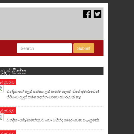
Submit
මුල් බිස්ස
ුල් පුවරුව
චන්ද්‍රිකාගේ අලුත් පක්ෂය ලත් තැනම ලොප්! හිතේ අමාරුවෙන්
හිටියාට අලුත් පක්ෂ හදන්න ඔළුවේ අමාරුවක් නෑ!
ුල් පුවරුව
චන්ද්‍රිකා පාර්ලිමේන්තුවට යවා මහින්ද ගෙදර යවන සැලසුමක්!
ුල් පුවරුව