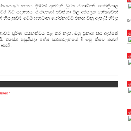
ෂකයකුට සහාය දීමටත් අගමැති ධූරය ජනාධිපති මෛත්‍රීපාල
යවර බව සඳහන්ය. එ.ජා.පයේ පවත්නා බල අරගලය හේතුවෙන්
ුන් නිසැකවම මෙම සන්ධාන යෝජනාවට එකඟ වනු ඇතැයි හිටපු
ඉල
වට පූර්ණ එකඟත්වය පළ කර නැත. ඔහු ප්‍රකාශ කර ඇත්තේ
ම
ෙසයි. එසේම පසුගියදා පක්ෂ සම්මේලනයේ දී ඔහු කීවේ තමන්
 බවයි.
ම
ම
marked
*
ම