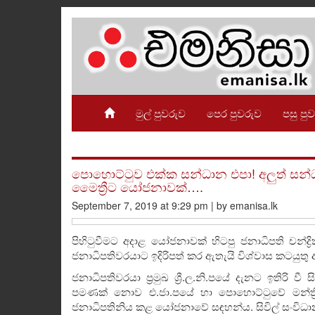
මුල් පුවරුව
පෙර පුවරුව
පසු පු
පොහොට්ටුව එක්ක සන්ධාන එපා! අලුත් සන්ධ
මෛත්‍රීට යෝජනාවක්….
September 7, 2019 at 9:29 pm | by emanisa.lk
පිහිටුවීමට අදාළ යෝජනාවක් හිටපු ජනාධිපති චන්ද්‍
ජනාධිපතිවරයාට ඉදිරිපත් කර ඇතැයි විශ්වාස කටයුතු ආ
ජනාධිපතිවරයා ප්‍රමුඛ ශ්‍රී.ල.නි.පයේ දැනට ඉතිරි ව
පමණක් නොව එ.ජා.පයේ හා පොහොට්ටුවේ මන්ත්‍
ජනාධිපතිනිය කළ යෝජනාවේ සඳහන්ය. සිවිල් සංවිධාන