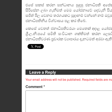
එසේ සකස් කරන සන්ධානය සුදුසු ජනාධිපති අපේක්
සිරිසේන ලබා ගැනීමත් මෙම යෝජනාවේ දෙවැනි පි
සජිත් පිල වෙනම තරගයකට සූදානම් වන්නේ නම් ඔව
ජනාධිපතිනිය විශ්වාසය පළ කර තිබේ.
කෙසේ වෙතත් ජනාධිපතිවරයා මෙතෙක් අදාළ යෝජනා
ශ්‍රී.ල.නි.පයේ සමිති සංවිධාන ශක්තිමත් කරන ල
ජනාධිපතිවරණ ප්‍රචාරක ව්‍යාපාරය දැනටමත් අරඹා ඇති
Leave a Reply
Your email address will not be published.
Required fields are 
Comment
*