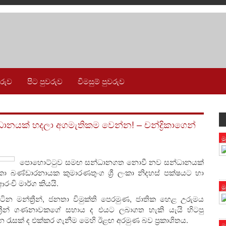
වරුව
පිට පුවරුව
විමසුම් පුවරුව
ානයක් හදලා අගමැතිකම වෙන්න! – චන්ද්‍රිකාගෙන්
ම
පොහොට්ටුව සමඟ සන්ධානගත නොවී නව සන්ධානයක්
රිකා බණ්ඩාරනායක කුමාරණතුංග ශ්‍රී ලංකා නිදහස් පක්ෂයට හා
රංචි මාර්ග කියයි.
ම
ී සිටින මන්ත්‍රීන්, ජනතා විමුක්ති පෙරමුණ, ජාතික හෙළ උරුමය
රීන් ගණනාවකගේ සහාය ද එයට ලබාගත හැකි යැයි හිටපු
 රැසක් ද එක්කර ගැනීම මෙහි ඊළඟ අරමුණ බව ප්‍රකාශිතය.
ම