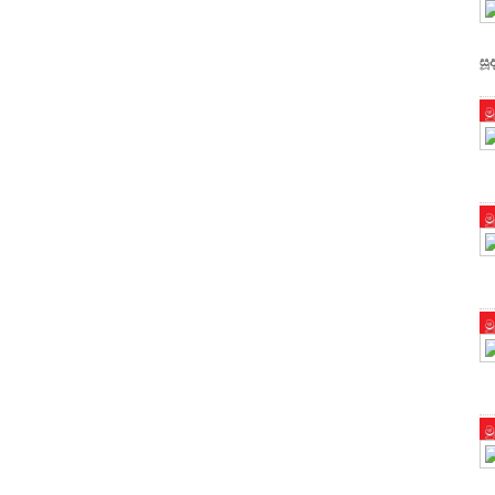
සූ
ම
ම
ම
ම