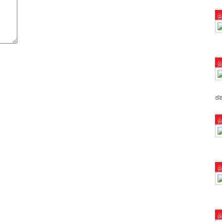
ම
ම
ජන
ම
ම
ම