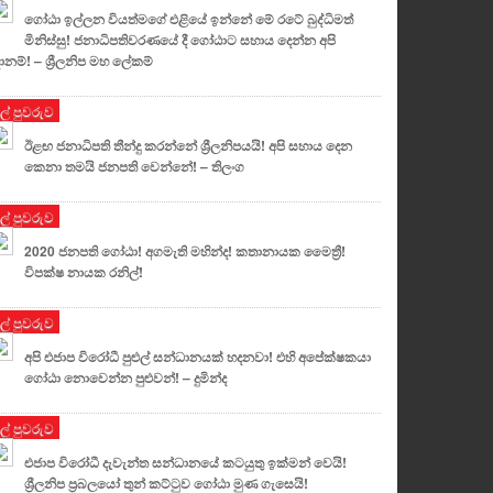
ගෝඨා ඉල්ලන වියත්මගේ එළියේ ඉන්නේ මේ රටේ බුද්ධිමත්
මිනිස්සු! ජනාධිපතිවරණයේ දී ගෝඨාට සහාය දෙන්න අපි
දානම්! – ශ්‍රීලනිප මහ ලේකම්
ුල් පුවරුව
ඊළඟ ජනාධිපති තීන්දු කරන්නේ ශ්‍රීලනිපයයි! අපි සහාය දෙන
කෙනා තමයි ජනපති වෙන්නේ! – තිලංග
ුල් පුවරුව
2020 ජනපති ගෝඨා! අගමැති මහින්ද! කතානායක මෛත්‍රී!
විපක්ෂ නායක රනිල්!
ුල් පුවරුව
අපි එජාප විරෝධී පුළුල් සන්ධානයක් හදනවා! එහි අපේක්ෂකයා
ගෝඨා නොවෙන්න පුළුවන්! – දුමින්ද
ුල් පුවරුව
එජාප විරෝධී දැවැන්ත සන්ධානයේ කටයුතු ඉක්මන් වෙයි!
ශ්‍රීලනිප ප්‍රබලයෝ තුන් කට්ටුව ගෝඨා මුණ ගැසෙයි!