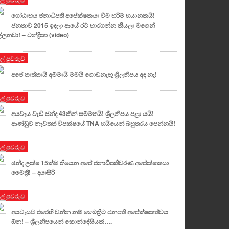
ගෝඨාභය ජනාධිපති අපේක්ෂකයා වීම හරිම භයානකයි!
ජනතාව 2015 ඉඳලා ආයේ රට භාරගන්න කියලා මගෙන්
්ලනවා! – චන්ද්‍රිකා (video)
ුල් පුවරුව
අපේ තාත්තායි අම්මායි මමයි ගොඩනැඟු ශ්‍රිලනිපය අද නෑ!
ුල් පුවරුව
අයවැය වැඩි ඡන්ද 43කින් සම්මතයි! ශ්‍රීලනිපය පළා යයි!
ආණ්ඩුව නැවතත් විපක්ෂයේ TNA හයියෙන් බහුතරය පෙන්නයි!
ුල් පුවරුව
ඡන්ද ලක්ෂ 15ක්ම තියෙන අපේ ජනාධිපතිවරණ අපේක්ෂකයා
මෛත්‍රී! – දයාසිරි
ුල් පුවරුව
අයවැයට එරෙහි වන්න නම් මෛත්‍රීට ජනපති අපේක්ෂකත්වය
ඕන! – ශ්‍රීලනිපයෙන් කොන්දේසියක්….