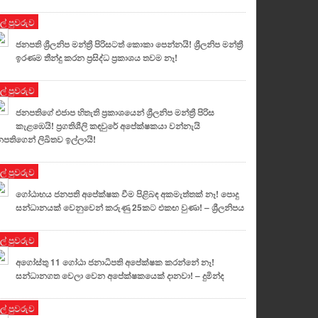
ුල් පුවරුව
ජනපති ශ්‍රීලනිප මන්ත්‍රී පිරිසටත් කොකා පෙන්නයි! ශ්‍රීලනිප මන්ත්‍රී
ඉරණම තීන්දු කරන ප්‍රසිද්ධ ප්‍රකාශය තවම නෑ!
ුල් පුවරුව
ජනපතිගේ එජාප හිතැති ප්‍රකාශයෙන් ශ්‍රීලනිප මන්ත්‍රී පිරිස
කැළඹෙයි! ප්‍රගතිශීලි කඳවුරේ අපේක්ෂකයා වන්නැයි
පතිගෙන් ලිඛිතව ඉල්ලායි!
ුල් පුවරුව
ගෝඨාභය ජනපති අපේක්ෂක වීම පිළිබඳ අකමැත්තක් නෑ! පොදු
සන්ධානයක් වෙනුවෙන් කරුණු 25කට එකඟ වුණා! – ශ්‍රීලනිපය
ුල් පුවරුව
අගෝස්තු 11 ගෝඨා ජනාධිපති අපේක්ෂක කරන්නේ නෑ!
සන්ධානගත වෙලා වෙන අපේක්ෂකයෙක් දානවා! – දුමින්ද
ුල් පුවරුව