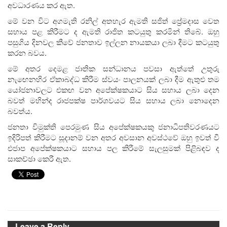
අවධාරණය කර ඇත.
මේ වන විට අගමැති රනිල් අතහැර ඇමති සජිත් ප්‍රේමදාස වෙත
සහාය පළ කිරීමට ද ඇමති රාජිත කටයුතු කරමින් තිබේ. ඔහු
පසුගිය දිනවල කීවේ ජනතාව ඉල්ලන නායකයා ලබා දීමට කටයුතු
කරන බවය.
මේ අතර දෙමළ ජාතික සන්ධානය පවසා ඇත්තේ උතුරු
නැඟෙනහිර ඒකාබද්ධ කිරීම ස්වයං පාලනයක් ලබා දීම ඇතුළු තම
යෝජනාවලට එකඟ වන අපේක්ෂකයාට සිය සහාය ලබා දෙන
බවත් මහින්ද රාජපක්ෂ පාර්ශවයට සිය සහාය ලබා නොදෙන
බවත්ය.
ජනතා විමුක්ති පෙරමුණ සිය අපේක්ෂකයකු ජනාධිපතිවරණයට
ඉදිරිපත් කිරීමට සූදානම් වන අතර අවසාන අවස්ථවේ ඔහු ඉවත් වී
එජාප අපේක්ෂකයාට සහාය පල කිරීමේ සැලසුමක් පිළිබඳව ද
සාකච්ඡා කෙරී ඇත.
Leave a Reply