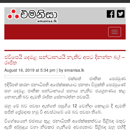
Toggle
navigati
ජවිපෙයි දෙමළ සන්ධානයයි නැතිව අපට දිනන්න බෑ! –
රාජිත
August 16, 2019 at 5:34 pm | by emanisa.lk
එක්සත් ජාතික පෙරමුණ
ඉදිරිපත් කරන ජනාධිපති අපේක්ෂකයාට ජනතා විමුක්ති පෙරමුණේ
සහ දෙමළ ජාතික සන්ධානයේ සහාය නැතිව ජයග්‍රහණය කළ
නොහැකි බව ඇමති රාජිත සේනාරත්න පවසයි.
ඔහු මේ බව පවසා ඇත්තේ පසුගිය 12 වෙනිදා කොළඹ දී ඇමති
සජිත් ප්‍රේමදාස හමු වී අවස්ථාවේ මේ බව පවසා තිබේ.
විශේෂ‍යෙන් එජාපය තුළ ජනාධිපති අපේක්ෂකත්වය පිළිබඳ මතුව
ඇති අර්බුදය වහා නිමකර ගැනීමේ අවශ්‍යතාව පිළිබඳ ඔහු එහිදී