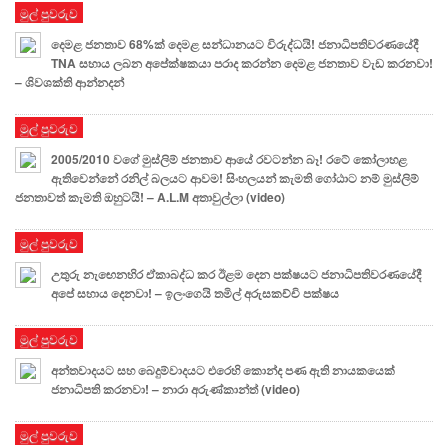
මුල් පුවරුව
දෙමළ ජනතාව 68%ක් දෙමළ සන්ධානයට විරුද්ධයි! ජනාධිපතිවරණයේදී
TNA සහාය ලබන අපේක්ෂකයා පරාද කරන්න දෙමළ ජනතාව වැඩ කරනවා!
– ශිවශක්ති ආන්නදන්
මුල් පුවරුව
2005/2010 වගේ මුස්ලිම් ජනතාව ආයේ රවටන්න බෑ! රටේ කෝලාහළ
ඇතිවෙන්නේ රනිල් බලයට ආවම! සිංහලයන් කැමති ගෝඨාට නම් මුස්ලිම්
ජනතාවත් කැමති ඔහුටයි! – A.L.M අතාවුල්ලා (video)
මුල් පුවරුව
උතුරු නැඟෙනහිර ඒකාබද්ධ කර ඊළම දෙන පක්ෂයට ජනාධිපතිවරණයේදී
අපේ සහාය දෙනවා! – ඉලංගෙයි තමිල් අරුසකච්චි පක්ෂය
මුල් පුවරුව
අන්තවාදයට සහ බෙදුම්වාදයට එරෙහි කොන්ද පණ ඇති නායකයෙක්
ජනාධිපති කරනවා! – නාරා අරුණ්කාන්ත් (video)
මුල් පුවරුව