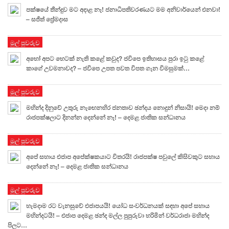
පක්ෂයේ තීන්දුව මට අදාළ නෑ! ජනාධිපතිවරණයට මම අනිවාර්යෙන් එනවා!
– සජිත් ප්‍රේමදාස
මුල් පුවරුව
අහෝ අපට හෙටක් නැති කළේ කවුද? ජවිපෙ ඉතිහාසය පුරා ඉටු කළේ
කාගේ උවමනාවද? – ජවිපෙ උපත පවත විපත ගැන විමසුමක්…
මුල් පුවරුව
මහින්ද දිනුවේ උතුරු නැඟෙනහිර ජනතාව ඡන්දය නොදුන් නිසායි! මෙදා නම්
රාජපක්ෂලාට දිනන්න දෙන්නේ නෑ! – දෙමළ ජාතික සන්ධානය
මුල් පුවරුව
අපේ සහාය එජාප අපේක්ෂකයාට විතරයි! රාජපක්ෂ පවුලේ කිසිවකුට සහාය
දෙන්නේ නෑ! – දෙමළ ජාතික සන්ධානය
මුල් පුවරුව
හැමදාම රට වැනසුවේ එජාපයයි! යෝධ සංවර්ධනයක් සඳහා අපේ සහාය
මහින්දටයි! – එජාප දෙමළ ඡන්ද මල්ල පුපුරුවා හරිමින් වර්ධරාජා මහින්ද
පිලට…