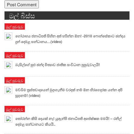
මුල් බිස්ස
Alternative:
මුල් පුවරුව
ගෝඨාභය ජනාධිපති සිහින අත් හරින්න ඕන! -2010 ෆොන්සේකාට ඡන්දය
දුන් දෙමළ සන්ධානය…(video)
මුල් පුවරුව
බැසිල්ගේ සුළු ඡන්ද මිත්‍යාව ජාතික සංවිධාන පුපුරුවාලයි!
මුල් පුවරුව
මව්බිම ත්‍රස්තවාදයෙන් මුදාගැනීම වරදක් නම් ඕන හිරගෙදරක යන්න අපි
සූදානම්! (video)
මුල් පුවරුව
තෝරන්න කිසි දෙයක් නෑ! යූඇන්පි ජනාධිපති අපේක්ෂක මමයි! – රනිල්
දෙමළ සන්ධානයට කියයි..