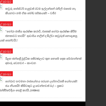
ුල් පුවරුව
කවුරු පෝස්ටර් ගැහුවත් රටම ඉල්ලන්නේ රනිල්! එහෙම නෑ
කියනවා නම් ඒක මෝඩ තර්කයක්! – වජිර
ුල් පුවරුව
“ගෝඨා ජාතිය ආරක්ෂා කරාවි, එතෙක් ගෝඨා ආරක්ෂා කිරීම
ජනතාවට භාරයි” ආචාර්ය නලින් ද සිල්වා කවුරුත් නොදැකපු
යක් පෙන්වයි.!
ුල් පුවරුව
ඊළඟ ඡන්දෙදි බුද්ධික පතිරණලාට තුන නෙමේ දෙක බේරගන්නත්
අමාරු වෙනවා! – කාංචන
ුල් පුවරුව
ගෝඨාට පංචමහා රාජයෝගය පරයන ලග්නාධිපති යෝගයක්!
ජය නියතයි! කිසිවකුට ළංවෙන්නවත් බෑ! – ප්‍රකට
‍යෝතීර්වේදියා හෙළි කරයි..(video)