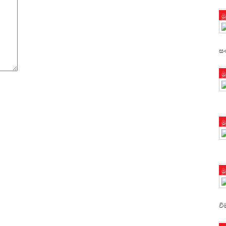
ම
සං
ම
ම
ම
වි