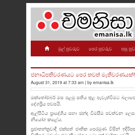
මුල් පුවරුව
පෙර පුවරුව
පසු පු
ජනාධිපතිවරණයට පෙර තවත් මැතිවරණයක්! ඇ
August 31, 2019 at 7:33 am | by emanisa.lk
ඔක්තෝම්බර් මස පළමු සතිය තුළ පැවැත්වීමට බල
දේශප්‍රිය පවසයි.
ඇල්පිටිය ප්‍රාදේශීය සභා ඡන්ද විමසීම පවත්වන ල
නියෝග කළේය.
ප්‍රජාතන්ත්‍රවාදී එක්සත් ජාතික පෙරමුණ විසින් ඉදිරි
විනිසුරු මඩුල්ල එම නියෝගය ලබා දුන් වාර්තා වෙයි.