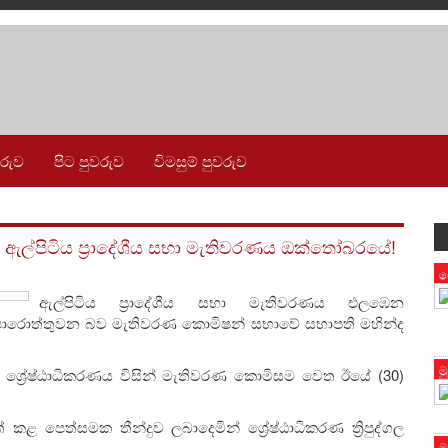
වරුව
පිට පුවරුව
විමසුම් පුවරුව
ල්පිටිය ප්‍රාදේශීය සභා මැතිවරණය ඔක්තෝබරයේ!
ප
ඇල්පිටිය ප්‍රාදේශීය සභා මැතිවරණය එලඹෙන
ාපොරොත්තුවන බව මැතිවරණ කොමිෂන් සභාවේ සභාපති මහින්ද
ම
ෙස ශ්‍රේෂ්ඨාධිකරණය විසින් මැතිවරණ කොමිසම වෙත ඊයේ (30)
පත් කළ පෙත්සමක තීන්දුව ලබාදෙමින් ශ්‍රේෂ්ඨාධිකරණ ත්‍රිපුද්ගල
ම