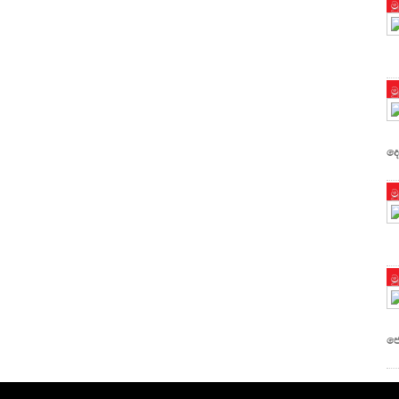
ම
ම
දෙ
ම
ම
ජ්