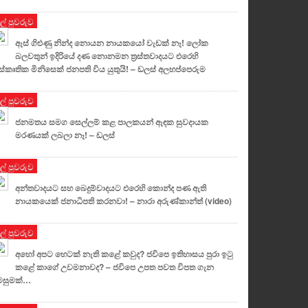
ුල් පුවරුව
ඇස් ගිළුණු නින්ද නොයන නායකයෝ වැඩක් නෑ! ලෝක
බලවතුන් ඉදිරියේ දණ නොනමන ත්‍රස්තවාදයට එරෙහි
ස්කෘතික මිනිසෙක් ජනපති විය යුතුයි! – ඩලස් අලහප්පෙරුම
ුල් පුවරුව
ජනමතය සමග සෙල්ලම් කළ පාලකයන් ඇඳක සුවදායක
මරණයක් ලබලා නෑ! – ඩලස්
ුල් පුවරුව
අන්තවාදයට සහ බෙදුම්වාදයට එරෙහි කොන්ද පණ ඇති
නායකයෙක් ජනාධිපති කරනවා! – නාරා අරුණ්කාන්ත් (video)
ුල් පුවරුව
අහෝ අපට හෙටක් නැති කළේ කවුද? ජවිපෙ ඉතිහාසය පුරා ඉටු
කළේ කාගේ උවමනාවද? – ජවිපෙ උපත පවත විපත ගැන
මසුමක්…