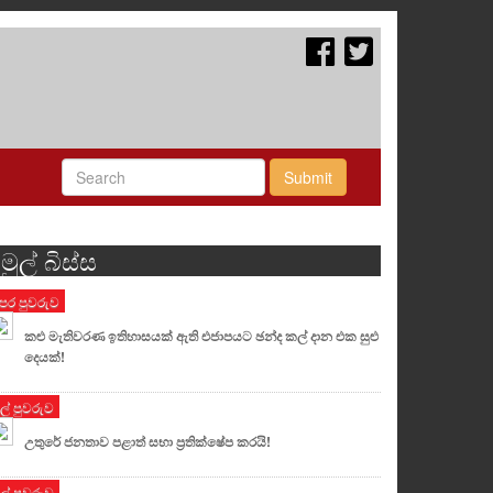
Submit
මුල් බිස්ස
ෙර පුවරුව
කළු මැතිවරණ ඉතිහාසයක් ඇති එජාපයට ඡන්ද කල් දාන එක සුළු
දෙයක්!
ුල් පුවරුව
උතුරේ ජනතාව පළාත් සභා ප්‍රතික්ෂේප කරයි!
ුල් පුවරුව