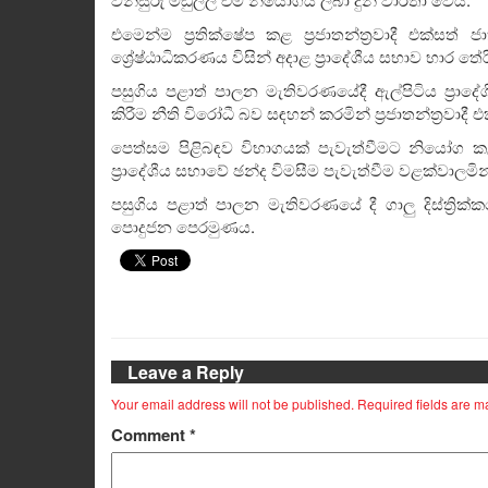
එමෙන්ම ප්‍රතික්ෂේප කළ ප්‍රජාතන්ත්‍රවාදී එක
ශ්‍රේෂ්ඨාධිකරණය විසින් අදාළ ප්‍රාදේශීය සභාව භාර 
පසුගිය පළාත් පාලන මැතිවරණයේදී ඇල්පිටිය ප්‍රාදේ
කිරීම නීති විරෝධී බව සඳහන් කරමින් ප්‍රජාතන්ත්‍රවා
පෙත්සම පිළිබඳව විභාගයක් පැවැත්වීමට නියෝග ක
ප්‍රාදේශීය සභාවේ ඡන්ද විමසීම පැවැත්වීම වළක්වාලම
පසුගිය පළාත් පාලන මැතිවරණයේ දී ගාලු දිස්ත්‍රි
පොදුජන පෙරමුණය.
Leave a Reply
Your email address will not be published.
Required fields are 
Comment
*