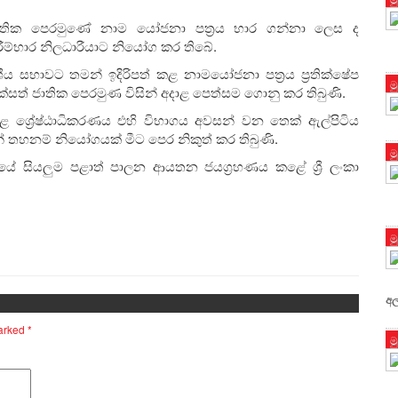
්සත් ජාතික පෙරමුණේ නාම යෝජනා පත්‍රය භාර ගන්නා ලෙස ද
තේරීම්භාර නිලධාරීයාට නියෝග කර තිබේ.
ශීය සභාවට තමන් ඉදිරිපත් කළ නාමයෝජනා පත්‍රය ප්‍රතික්ෂේප
ම
දී එක්සත් ජාතික පෙරමුණ විසින් අදාළ පෙත්සම ගොනු කර තිබුණි.
ළ ශ්‍රේෂ්ඨාධිකරණය එහි විභාගය අවසන් වන තෙක් ඇල්පිටිය
ින් තහනම් නියෝගයක් මීට පෙර නිකුත් කර තිබුණි.
ම
ක්කයේ සියලුම පළාත් පාලන ආයතන ජයග්‍රහණය කළේ ශ්‍රී ලංකා
ම
අල
marked
*
ම