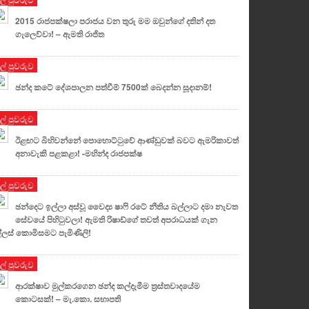
2015 රාජපක්ෂලා පරාජය වන තුරු මම ඔවුන්ගේ දතින් දත
ගැලෙව්වා! – ඇමති රාජිත
ුල් පුවරුව
ඡන්ද කටේ දේශපාලන පත්වීම් 7500ක් බෙදන්න සූදානම්!
ුල් පුවරුව
ඊළඟට බිහිවන්නේ පොහොට්ටුවේ ආණ්ඩුවක් බවට ඇමරිකාවත්
අනාවැකි පළකළා! -මහින්ද රාජපක්ෂ
ුල් පුවරුව
ඡන්දෙට ඉල්ලා අස්වූ වෛද්‍ය ෂාෆි රටේ නීතිය බල්ලාට දමා නැවත
සේවයේ පිහිටුවලා! ඇමති රිෂාඩ්ගේ තවත් අපරාධයක් ගැන
්ලස් කොමිසමට පැමිණිලි!
ුල් පුවරුව
ආරක්ෂාව මුල්කරගෙන ඡන්ද කල්දැමීම ත්‍රස්තවාදයේම
කොටසක්! – මැ.කො. සභාපති