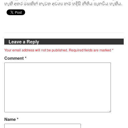
හැකි අතර මසකින් නැවත අවශ්‍ය නම් හදිසි නීතිය පැනවිය හැකිය.
Leave a Reply
Your email address will not be published.
Required fields are marked
*
Comment
*
Name
*