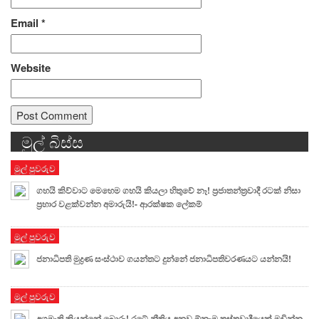
Email
*
Website
මුල් බිස්ස
Alternative:
මුල් පුවරුව
ගහයි කිව්වාට මෙහෙම ගහයි කියලා හිතුවේ නෑ! ප්‍රජාතන්ත්‍රවාදී රටක් නිසා
ප්‍රහාර වළක්වන්න අමාරුයි!- ආරක්ෂක ලේකම්
මුල් පුවරුව
ජනාධිපති මුද්‍රණ සංස්ථාව ගයන්තට දුන්නේ ජනාධිපතිවරණයට යන්නයි!
මුල් පුවරුව
අගමැති කියන්නේ බොරු! රටේ නීතිය අනුව ඕනෑම ත්‍රස්තවාදීයෙක් මඩින්න