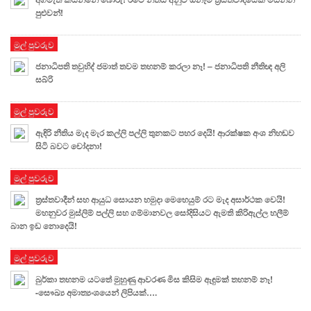
පුළුවන්!
මුල් පුවරුව
ජනාධිපති තවුහිද් ජමාත් තවම තහනම් කරලා නෑ! – ජනාධිපති නීතිඥ අලි
සබ්රි
මුල් පුවරුව
ඇඳිරි නීතිය මැද මැර කල්ලි පල්ලි තුනකට පහර දෙයි! ආරක්ෂක අංශ නිහඬව
සිටි බවට චෝදනා!
මුල් පුවරුව
ත්‍රස්තවාදීන් සහ ආයුධ සොයන හමුදා මෙහෙයුම් රට මැද අසාර්ථක වෙයි!
මහනුවර මුස්ලිම් පල්ලි සහ ගම්මානවල සෝදිසියට ඇමති කිරිඇල්ල හලීම්
බාන ඉඩ නොදෙයි!
මුල් පුවරුව
බුර්කා තහනම යටතේ මුහුණු ආවරණ මිස කිසිම ඇඳුමක් තහනම් නෑ!
-සෞඛ්‍ය අමාත්‍යංශයෙන් ලිපියක්….