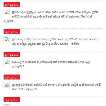
මුල් පුවරුව
ත්‍රස්තවාදය මුලිනුපුටා දමන බවට පාරම් බාන ජනපති තවම ඉස්ලාම් ත්‍රස්ත
සංවිධාන තවමත් තහනම් කර නෑ! තවුහිද් ජමාත් ත්‍රස්තයෝ ඊයේ රෑත්
ගැටුමක!
මුල් පුවරුව
ත්‍රස්තවාදය මර්දනයට ගෙන ආ ත්‍රස්තවාදය වැළැක්වීමේ පනත යොදාගෙන
මේ ආණ්ඩුව හමුදාව සහ බුද්ධි අංශ හිරේ දැම්මා! – මහින්ද
මුල් පුවරුව
වැඩබලන ආරක්ෂක ඇමතිවරයකු පත් නොකර ජනපති චීනය බලා
ඉගිලෙයි?
මුල් පුවරුව
යුද හමුදාව ඕනෑම තත්ත්වයක් පාලනයට සූදානම්! ගැටුම් ඇති කළොත් වෙඩි
තබනවා! – හමුදාපති
මුල් පුවරුව