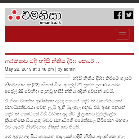
Toggle
navigati
ආරක්ෂාව මදී! හදිසි නීතිය දීර්ඝ කෙරේ…
May 22, 2019 at 3:48 pm | by admin
හදිසි නීතිය දීර්ඝ කිරීමේ ගැසට්
නිවේදනය අද(22) නිකුත් විය. අප්‍රේල් 21 ත්‍රස්ත ප්‍රහාරය සමග
අප්‍රේල් 22 වෙනිදා පැනවූ හදිසි නීතිය අදින් අවසන් වෙයි.
ඒ නිසා මහජන ආරක්ෂක ආඥා පනතේ දෙවැනි වගන්තියෙන්
ජනාධිපතිවරයා වෙත ලැබී ඇති බලතල අනුව එම ආඥා පනතේ
දෙවැනි කොටසේ විධි විධාන අද සිට ශ්‍රී ලංකාව මුළුල්ලේම
ක්‍රියාත්මක විය යුතු බවට ජනාධිපති මෛත්‍රීපාල සිරිසේන මහතා
එම ගැසට් නිවේදනය නිකුත් කර තිබේ.
මේ අනුව අද සිට මාසයක කාලයක් හදිසි නීතිය බලාත්මක කළ