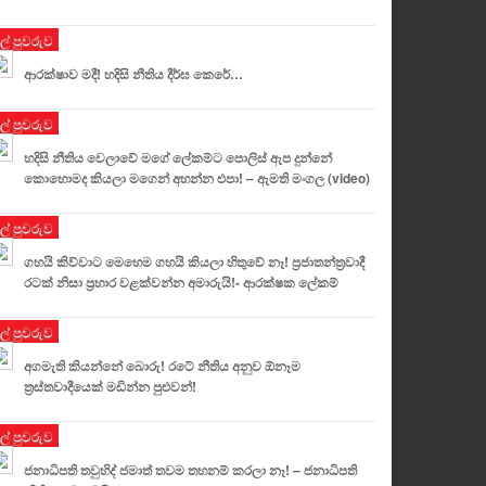
ුල් පුවරුව
ආරක්ෂාව මදී! හදිසි නීතිය දීර්ඝ කෙරේ…
ුල් පුවරුව
හදිසි නීතිය වෙලාවේ මගේ ලේකම්ට පොලිස් ඇප දුන්නේ
කොහොමද කියලා මගෙන් අහන්න එපා! – ඇමති මංගල (video)
ුල් පුවරුව
ගහයි කිව්වාට මෙහෙම ගහයි කියලා හිතුවේ නෑ! ප්‍රජාතන්ත්‍රවාදී
රටක් නිසා ප්‍රහාර වළක්වන්න අමාරුයි!- ආරක්ෂක ලේකම්
ුල් පුවරුව
අගමැති කියන්නේ බොරු! රටේ නීතිය අනුව ඕනෑම
ත්‍රස්තවාදීයෙක් මඩින්න පුළුවන්!
ුල් පුවරුව
ජනාධිපති තවුහිද් ජමාත් තවම තහනම් කරලා නෑ! – ජනාධිපති