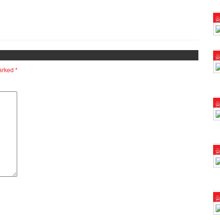
ම
ම
marked
*
ම
ම
ම