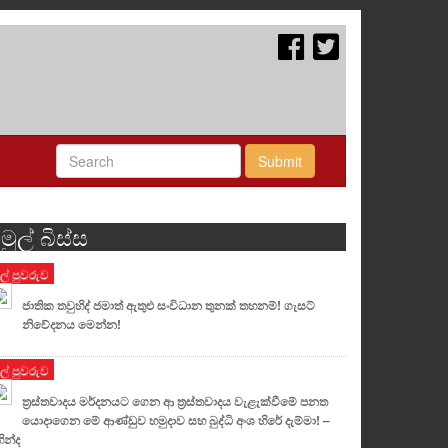
Submit
මුල් බිස්ස
ුල් පුවරුව
ජාතික තවුහිද් ජමාත් ඇතුළු සංවිධාන තුනක් තහනම්! ගැසට්
නිවේදනය මෙන්න!
ුල් පුවරුව
ත්‍රස්තවාදය මර්දනයට ගෙන ආ ත්‍රස්තවාදය වැළැක්වීමේ පනත
යොදාගෙන මේ ආණ්ඩුව හමුදාව සහ බුද්ධි අංශ හිරේ දැම්මා! –
ින්ද