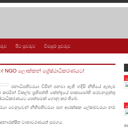
වරුව
පිට පුවරුව
විමසුම් පුවරුව
නවා! NGO ලොක්කන් ශ්‍රේෂ්ඨාධිකරණයට!
ම
ජනාධිපතිවරයා විසින් පනවා ඇති හදිසි නීතියේ ඇතැම්
කරමින් විකල්ප ප්‍රතිපත්ති කේන්ද්‍රයේ පාක්‍යසෝති සරවනමුත්තු
රේෂ්ඨාධිකරණයට පෙත්සමක් ගොනු කර තිබේ.
ම
යා වෙනුවෙන් නීතිපතිවරයා සහ ආරක්ෂක ලේකම්වරයා නම්
ැවති අනාරක්ෂිත වාතාවරණයත් සමගය.
මහ