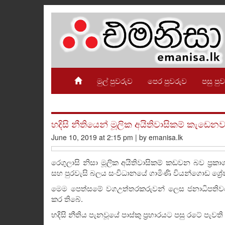
මුල් පුවරුව
පෙර පුවරුව
පසු පු
හදිසි නීතියෙන් මූලික අයිතිවාසිකම් කැඩෙ
June 10, 2019 at 2:15 pm | by emanisa.lk
රෙගුලාසි නිසා මූලික අයිතිවාසිකම් කඩවන බව ප්‍රකාශ 
සහ පුරවැසි බලය සංවිධානයේ ගාමිණි වියන්ගොඩ ශ්‍
මෙම පෙත්සමේ වගඋත්තරකරුවන් ලෙස ජනාධිපතිවර
කර තිබේ.
හදිසි නීතිය පැනවූයේ පාස්කු ප්‍රහාරයට පසු රටේ ප