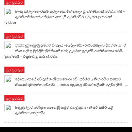
මුල් පුවරුව
බැංකු කඩලා හොරකම් කරලා කොමිස් ගහලා බ්‍රාහ්මණයෙක් වෙන්න බෑ! –
ඇමති සජිත්ගෙන් රනිල්ගේ අතවැසි ඇමති රවීට දැවැන්ත ප්‍රහාරයක්….
(video)
මුල් පුවරුව
නූතන දුටුගැමුණු දැම්මට සිංහලයා බෙදිලා නිසා රාජපක්ෂලාට දිනන්න බෑ! ඒ
නිසා දෙමළ මුස්ලිම් ක්‍රිස්තියානි ඡන්ද ලැබෙන යූඇන්පී අපේක්ෂකයා තමයි
දිනන්නේ! – වික්‍රමබාහු කරුණාරත්න
මුල් පුවරුව
දේශපාලනයේ අපි දැක්ක දූෂිතම හොරා රවී! සජිත්ට බණින රවීට ගමකට
ගියොත් ගුටිකන්න වෙනවා! – එජාප පසුපෙළ රවීගේ කලිසම ගලවා දමයි…..
මුල් පුවරුව
බදියුදීන්ලාට චෝදනා නැගෙද්දී ඍජුව එකමුතුව නැඟී සිටි කබීර් යළි
ඇමතිකම ගතයුතුයි!