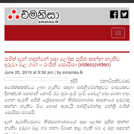
Toggle
navigati
සජිත් දැන් හදන්නේ සදා ලෝක පූජිත කන්න නැතිව
දරුවා මළ ගම! – රංජිත් සොයිසා (video)(video)
June 20, 2019 at 9:36 am | by emanisa.lk
ඉදිරි ජනාධිපතිවරණ
අපේක්ෂකත්වය ලබා ගැනීම සඳහා පාර්ලිමේන්තුවට මාසයකට
දිනක්වත් සහභාගී නොවී රට පුරා පුංචි පුංචි ගෙවල් හදා ගෙන හදා
ගෙන ඇමති සජිත් ප්‍රේමදාසගේ තිස්සමහාරාම ආසනයේ දරුවකු
කන්න නැතිව මිය ගොස් ඇතැයි පාර්ලිමේන්තු මන්ත්‍රී රංජිත්
සොයිසා පවසයි.
දැන් ඇමතිවරයාට තිස්සමහාරාමයේ සදා ලෝක පූජිත කන්න
නැතිව දරුවා මළ ගම තනා විවෘත කළ හැකි බව ද ඔහු සඳහන්
කළේය.