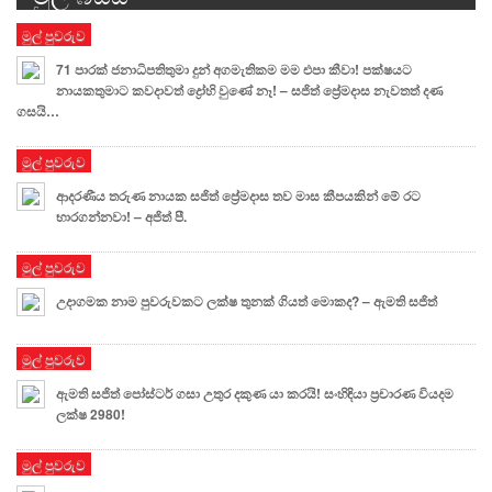
මුල් පුවරුව
71 පාරක් ජනාධිපතිතුමා දුන් අගමැතිකම මම එපා කීවා! පක්ෂයට
නායකතුමාට කවදාවත් ද්‍රෝහි වුණේ නෑ! – සජිත් ප්‍රේමදාස නැවතත් දණ
ගසයි…
මුල් පුවරුව
ආදරණීය තරුණ නායක සජිත් ප්‍රේමදාස තව මාස කීපයකින් මේ රට
භාරගන්නවා! – අජිත් පී.
මුල් පුවරුව
උදාගමක නාම පුවරුවකට ලක්ෂ තුනක් ගියත් මොකද? – ඇමති සජිත්
මුල් පුවරුව
ඇමති සජිත් පෝස්ටර් ගසා උතුර දකුණ යා කරයි! සංහිඳියා ප්‍රචාරණ වියදම
ලක්ෂ 2980!
මුල් පුවරුව