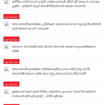
ආර්ථික සංවර්ධනයේ හැරවුම් ලක්ෂය අගමැති රනිල්! අපි එජාපයට ගරු කළ
යුතුයි! – අප්පච්චි මළෝ ජනපති සිරිසේනටත් කොකා පෙන්නයි…
මුල් පුවරුව
එජාප ජනපති අපේක්ෂක ලැයිස්තුවේ කතානායක කරූට පසු ඇමති සජිත්ටත්
මල්වත්තෙන් ගෞරව නාමයක්!
මුල් පුවරුව
එජාපයට ජනාධිපතිවරණය දිනන්න ඕන නම් හොඳම පොදු අපේක්ෂකයා
සජිත්!
මුල් පුවරුව
එජාප ජනපති අපේක්ෂක සමීක්ෂණ ප්‍රතිඵල සමග රනිල් පරළ වෙයි!
ජනාධිපතිවරණයට සජිත්, කරූ ඉල්ලූ එජාප කටවල් රනිල් වසයි!
මුල් පුවරුව
දූෂණයෙන් තොර පොඩි මිනිහා රජකරවන යුගයකට මාගේ පියාණන්ගේ
නාමයෙන් අත්වැල්බැඳගමු! – සජිත් ප්‍රේමදාස