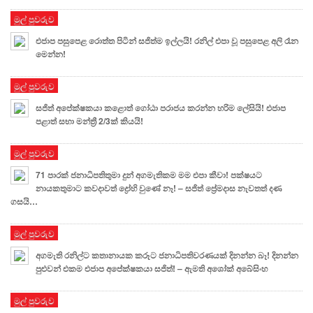
මුල් පුවරුව
එජාප පසුපෙළ රොත්ත පිටින් සජිත්ම ඉල්ලයි! රනිල් එපා වූ පසුපෙළ අලි රෑන
මෙන්න!
මුල් පුවරුව
සජිත් අපේක්ෂකයා කළොත් ගෝඨා පරාජය කරන්න හරිම ලේසියි! එජාප
පළාත් සභා මන්ත්‍රී 2/3ක් කියයි!
මුල් පුවරුව
71 පාරක් ජනාධිපතිතුමා දුන් අගමැතිකම මම එපා කීවා! පක්ෂයට
නායකතුමාට කවදාවත් ද්‍රෝහි වුණේ නෑ! – සජිත් ප්‍රේමදාස නැවතත් දණ
ගසයි…
මුල් පුවරුව
අගමැති රනිල්ට කතානායක කරූට ජනාධිපතිවරණයක් දිනන්න බෑ! දිනන්න
පුළුවන් එකම එජාප අපේක්ෂකයා සජිත්! – ඇමති අශෝක් අබේසිංහ
මුල් පුවරුව