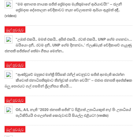
“මම අනාගත නායක සජිත් ප්‍රේමදාස මැතිතුමාගේ ආර්යාවයි!” – ජලනි
ප්‍රේමදාස දේශපාලන වේදිකාවට නැඟ වේලාසනම ආර්යා ඇඳුමත් අඳී..
(video)
මුල් පුවරුව
“උඹත් එකයි.. මමත් එකයි.. අපිත් එකයි.. රටත් එකයි.. UNP ගේම ගහනවා…
බයියො දනී.. රටම දනී.. UNP ගේම දිනනවා..’ ෆ්ලෑෂ්බැක් වේදිකාවේ ගැයුණු
ජනපති සජිත්ගේ තේමා ගීතය මෙන්න..
මුල් පුවරුව
“ආණ්ඩුවේ බහුතර මන්ත්‍රී පිරිසක් රනිල් වෙනුවට සජිත් අගමැති කරන්න
කීවොත් ජනාධිපතිතුමාට තීන්දුවක් ගන්න වෙයි!” – එජාප ජනපති අපේක්ෂක
බලු පොරයට ගල් ගසමින් ශ්‍රීලනිපය කියයි…
මුල් පුවරුව
O/L, A/L නැති “2020 ජනපති සජිත්”ට පිළිගත් උපාධියකුත් නෑ! පිං උපාධියේ
පැටිකිරියයි එංගලන්තේ කෙරුවාවයි සියල්ල එළියට! (vedio)
මුල් පුවරුව