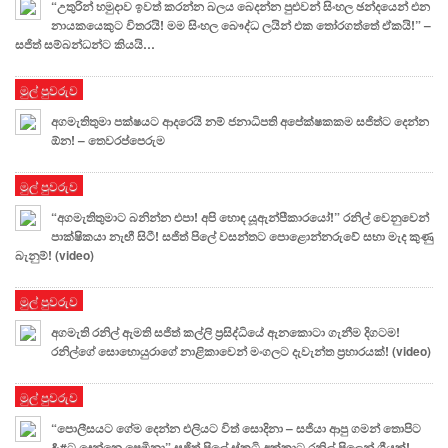
“උතුරින් හමුදාව ඉවත් කරන්න බලය බෙදන්න පුළුවන් සිංහල ඡන්දයෙන් එන
නායකයෙකුට විතරයි! මම සිංහල බෞද්ධ ලයින් එක තෝරගත්තේ ඒකයි!” –
සජිත් සම්බන්ධන්ට කියයි…
මුල් පුවරුව
අගමැතිතුමා පක්ෂයට ආදරෙයි නම් ජනාධිපති අපේක්ෂකකම සජිත්ට දෙන්න
ඕන! – තෙවරප්පෙරුම
මුල් පුවරුව
“අගමැතිතුමාට බනින්න එපා! අපි හොඳ යූඇන්පීකාරයෝ!” රනිල් වෙනුවෙන්
පාක්ෂිකයා නැඟී සිටී! සජිත් පිලේ වසන්තට පොළොන්නරුවේ සභා මැද කුණු
බැනුම්! (video)
මුල් පුවරුව
අගමැති රනිල් ඇමති සජිත් කල්ලි ප්‍රසිද්ධියේ ඇනකොටා ගැනීම දිගටම!
රනිල්ගේ සොහොයුරාගේ නාළිකාවෙන් මංගලට දැවැන්ත ප්‍රහාරයක්! (video)
මුල් පුවරුව
“පොලීසයට ගේම දෙන්න එලියට විත් සොදිනා – සජියා ආපු ගමන් තොපිට
&#ට දෙන්නෙ පෙමිනා” සජිත් පිලේ ස්කුටි අක්කාට රනිල් පිලෙන් ගීයක්!