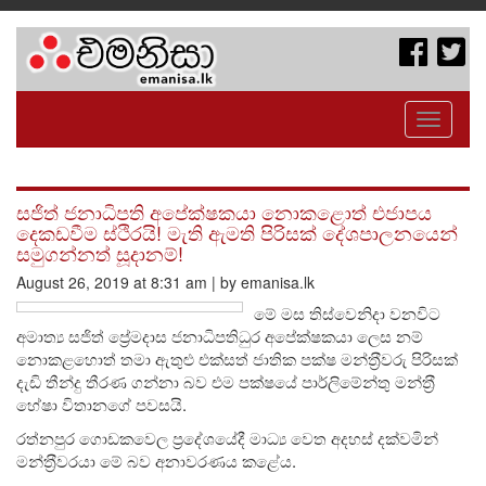
Toggle
navigati
සජිත් ජනාධිපති අපේක්ෂකයා නොකළොත් එජාපය
දෙකඩවීම ස්ථිරයි! මැති ඇමති පිරිසක් දේශපාලනයෙන්
සමුගන්නත් සූදානම්!
August 26, 2019 at 8:31 am | by emanisa.lk
මේ මස තිස්වෙනිදා වනවිට
අමාත්‍ය සජිත් ප්‍රේමදාස ජනාධිපතිධුර අපේක්ෂකයා ලෙස නම්
නොකළහොත් තමා ඇතුළු එක්සත් ජාතික පක්ෂ මන්ත‍්‍රීවරු පිරිසක්
දැඩි තීන්දු තීරණ ගන්නා බව එම පක්ෂයේ පාර්ලිමේන්තු මන්ත‍්‍රී
හේෂා විතානගේ පවසයි.
රත්නපුර ගොඩකවෙල ප‍්‍රදේශයේදී මාධ්‍ය වෙත අදහස් දක්වමින්
මන්ත‍්‍රීවරයා මේ බව අනාවරණය කළේය.