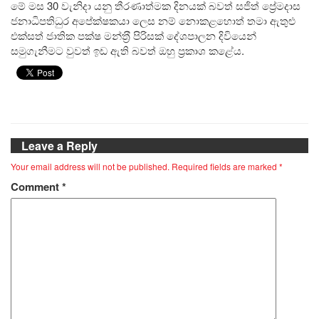
මේ මස 30 වැනිදා යනු තීරණාත්මක දිනයක් බවත් සජිත් ප්‍රේමදාස
ජනාධිපතිධුර අපේක්ෂකයා ලෙස නම් නොකළහොත් තමා ඇතුළු
එක්සත් ජාතික පක්ෂ මන්ත‍්‍රී පිරිසක් දේශපාලන දිවියෙන්
සමුගැනීමට වුවත් ඉඩ ඇති බවත් ඔහු ප‍්‍රකාශ කළේය.
Leave a Reply
Your email address will not be published.
Required fields are marked
*
Comment
*