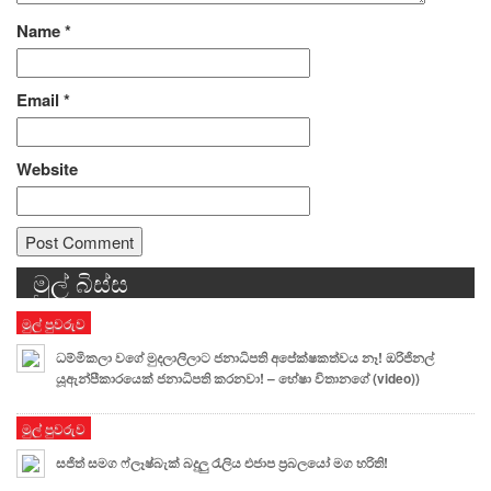
Name
*
Email
*
Website
මුල් බිස්ස
Alternative:
මුල් පුවරුව
ධම්මිකලා වගේ මුදලාලිලාට ජනාධිපති අපේක්ෂකත්වය නෑ! ඔරිජිනල්
යූඇන්පීකාරයෙක් ජනාධිපති කරනවා! – හේෂා විතානගේ (video))
මුල් පුවරුව
සජිත් සමග ෆ්ලෑෂ්බැක් බදුලු රැලිය එජාප ප්‍රබලයෝ මග හරිති!