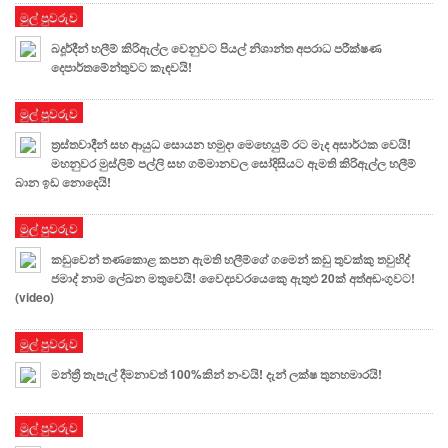
මුල් පුවරුව
බදූර්දීන් හලීම් කිරිඇල්ල වෙනුවට පියල් නිශාන්ත අපරාධ පරීක්ෂණ
දෙපාර්තමේන්තුවට කැඳවයි!
මුල් පුවරුව
ත්‍රස්තවාදීන් සහ ආයුධ සොයන හමුදා මෙහෙයුම් රට මැද අසාර්ථක වෙයි!
මහනුවර මුස්ලිම් පල්ලි සහ ගම්මානවල සෝදිසියට ඇමති කිරිඇල්ල හලීම්
බාන ඉඩ නොදෙයි!
මුල් පුවරුව
කඩුවෙන් තණකොළ කපන ඇමති හලීම්ගේ ගමෙන් කඩු තුවක්කු තවුහිද්
ජමාද් නාම ලේඛන මතුවෙයි! වෛද්‍යවරයෙකෙු ඇතුළු 20ක් අත්අඩංගුවට!
(video)
මුල් පුවරුව
මන්ත්‍රී තැපැල් දීමනාවත් 100%කින් නංවයි! දැන් ලක්ෂ තුනහමාරයි!
මුල් පුවරුව