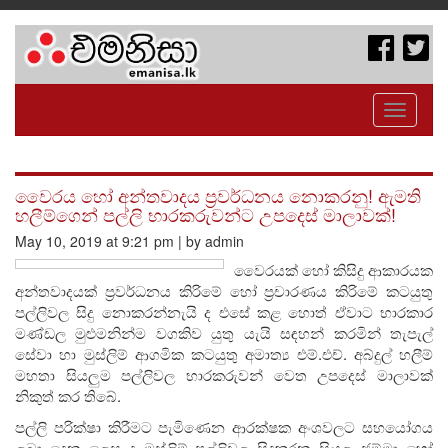
Toggle
navigati
වෛරය හෝ අන්තවාදය ප්‍රවර්ධනය නොකරනු! ඇමති
හලීම්ගෙන් පල්ලි භාරකරුවන්ට උපදෙස් මාලාවක්!
May 10, 2019 at 9:21 pm | by admin
වෛරයක් හෝ කිසිදු ආකාරයක
අන්තවාදයක් ප්‍රවර්ධනය කිරිමේ හෝ ප්‍රචාරණය කිරිමේ කටයුතු
පල්ලිවල සිදු නොකරන්නැයි ද එසේ කළ හොත් ඒවාට භාරකාර
මණ්ඩල මුළුමනින්ම වගකිව යුතු යැයි සඳහන් කරමින් තැපැල්
සේවා හා මුස්ලිම් ආගමික කටයුතු අමාත්‍ය එම්.එච්. අබ්දුල් හලීම්
මහතා සියලුම පල්ලිවල භාරකරුවන් වෙත උපදෙස් මාලාවක්
නිකුත් කර තිබේ.
පල්ලි පරික්ෂා කිරීමට පැමිණෙන ආරක්ෂක අංශවලට සහයෝගය
ලබා දෙන ලෙස ද මුස්ලිම් පල්ලිවල සිදුකරන සියලු ජුම්මා හෝ