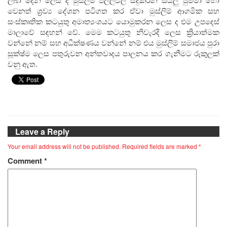
වෙනත් ශ්‍රව්‍ය දේශන පටිගත කර ඒවා මුස්ලිම් ආගමික සහ
සංස්කෘතික කටයුතු අමාත්‍යංශයට යොමුකරන ලෙස ද එම උපදෙස්
මාලාවේ සඳහන් වේ. මෙම කටයුතු නිවැරදි ලෙස ක්‍රියාත්මක
වන්නේ නම් සහ අධීක්ෂණය වන්නේ නම් එය මුස්ලිම් සමාජය පුරා
සූක්ෂ්ම ලෙස පතුරුවන අන්තවාදය පාලනය කර ගැනීමට රුකුලක්
වනු ඇත.
Leave a Reply
Your email address will not be published.
Required fields are marked
*
Comment
*