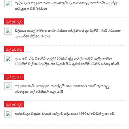
පල්ලිවලට කඩු ගෙනාවේ සුසානභූමිවල තණකොල කපන්නයි! – මුස්ලිම්
කටයුුතු ඇමති (video)
මුල් පුවරුව
මද්රාසා පාසල් නීතිගත කරන වාර්තා කඩිමුනියේ අගමැතිට! රටේ අධ්‍යාපන
බලධාරීන් කිසිවෙක් නෑ!
මුල් පුවරුව
ලංකාවේ නීති විරෝධී පල්ලි 150කින් අඩු කර ලියාපදිංචි පල්ලි ගණන
100කින් වැඩිකර අරලියගහ මැදුරේ සිට ඇමති හකීම් රටටම බොරු කියයි!
මුල් පුවරුව
කඩු 300ක් පිටකොටුවෙන් අල්ලයි! කඩු ගෙනාවේ ගොවිතැනටලු!
වෙළෙඳසැලේ අයිතිකරු පළා යයි!
මුල් පුවරුව
අන්තවාදය වපුරන විදෙස් ඉස්ලාම් දේශකයන් 160ක් තවමත් ලංකාවේ!