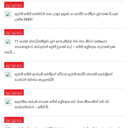
මුල් පුවරුව
ඇමති සජිත් පෝස්ටර් ගසා උතුර දකුණ යා කරයි! සංහිඳියා ප්‍රචාරණ වියදම
ලක්ෂ 2980!
මුල් පුවරුව
71 පාරක් ජනාධිපතිතුමා දුන් අගමැතිකම මම එපා කීවා! පක්ෂයට
නායකතුමාට කවදාවත් ද්‍රෝහි වුණේ නෑ! – සජිත් ප්‍රේමදාස නැවතත් දණ
ගසයි…
මුල් පුවරුව
ඇමති සජිත් අගමැති මෝදිගේ පරිවාර ඇමති කරයි! ජනපති මෛත්‍රීගේ
වැඩෙන් එජාපය කැළඹෙයි!
මුල් පුවරුව
ආදරණීය තරුණ නායක සජිත් ප්‍රේමදාස තව මාස කීපයකින් මේ රට
භාරගන්නවා! – අජිත් පී.
මුල් පුවරුව