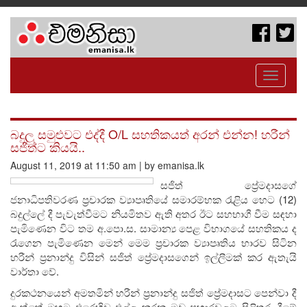
Toggle
navigati
බදුලු සමුළුවට එද්දී O/L සහතිකයත් අරන් එන්න! හරීන්
සජිත්ට කියයි..
August 11, 2019 at 11:50 am | by emanisa.lk
සජිත් ප්‍රේමදාසගේ
ජනාධිපතිවරණ ප්‍රචාරක ව්‍යාපෘතියේ සමාරම්භක රැළිය හෙට (12)
බදුල්ලේ දී පැවැත්වීමට නියමිතව ඇති අතර ඊට සහභාගී වීම සඳහා
පැමිණෙන විට තම අ.පො.ස. සාමාන්‍ය පෙළ විභාගයේ සහතිකය ද
රැගෙන පැමිණෙන මෙන් මෙම ප්‍රචාරක ව්‍යාපෘතිය භාරව සිටින
හරීන් ප්‍රනාන්දු විසින් සජිත් ප්‍රේමදාසගෙන් ඉල්ලීමක් කර ඇතැයි
වාර්තා වේ.
දුරකථනයෙන් අමතමින් හරීන් ප්‍රනාන්දු සජිත් ප්‍රේමදාසට පෙන්වා දී
ඇත්තේ ඔහුට එරෙහිව එල්ල කරන මඩ ප්‍රහාරවලට පිළිතුරු දීමේ