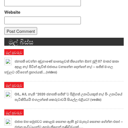
Website
මුල් බිස්ස
Alternative:
මුල් පුවරුව
ජනපති වෙන්න අඩුගාණේ සාපෙළවත් තියෙන්න ඕන! ජූලි 07 මාතර කතා
අදාළ නෑ! පිටින් ඇවිත් එජාපය වනසන්න දෙන්නේ නෑ! – සජිත් මංගල
හවුලට රවීගෙන් ප්‍රහාරයක්…(video)
මුල් පුවරුව
O/L, A/L නැති “2020 ජනපති සජිත්”ට පිළිගත් උපාධියකුත් නෑ! පිං උපාධියේ
පැටිකිරියයි එංගලන්තේ කෙරුවාවයි සියල්ල එළියට! (vedio)
මුල් පුවරුව
එජාප මහ සමුළුවට කොළඹ සෙනඟ ඇති! දුර බැහැර සෙනඟ ගේන්න එපා! –
එජාප සංවිධායන්ට අගමැතිගෙන් පණිවිඩයක්….