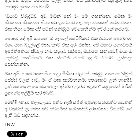
හොඳම ක්‍රමය එය බවයි.
“ඔයාට විරුද්ධව අමු මඩක් නේ මුං මේ ගහන්නෙ. මේක මුං
කියනවා කියනවා කියනවා ඉවරයක් නෑ. මළ වාතයක් වෙනවනෙ.
ඒක නිසා මේක අපි පටන් ගනිද්දිම මෙතෙනින්ම ඉවරයක් කරගමු.
හොඳම දේ අපි ඔයාගෙ ඕ ලෙවල් සෙටිෆිකට් එක රටටම පෙන්නන
එක. ඔයා බදුල්ලේ එනකොට ඒක අරං එන්න. අපි ඔයාව ජනාධිපති
අපේක්ෂකයා කියලා නම් කළාට පස්සෙ, ඔයාගෙ කතාවෙදි ඔයා ඕ
ලෙවල් සෙටිෆිකට් එක ස්ටේජ් එකේ ඉඳන් රටටම උස්සලා
පෙන්නන්න.
ඕක අපි ෆොටොකොපි ගහලා මීඩියා වලටත් බෙදමු. අපෙ ෆේස්බුක්
පේජස් වලත් දාමු. මං ඒ ටික කරවන්නම්. එතකොට උන් හාන්සි.
ඉන් පස්සෙ ආයෙ ඔය මඟුල අදින්න උන්ට බෑනෙ” යනුවෙන් හරීන්
ප්‍රනාන්දු ඉල්ලීම් කර තිබේ.
මෙහිදී ඉතාම කලබලයට පත්ව ඇති සජිත් ප්‍රේමදාස තමන්ට වෙනත්
ඇමතුමක් ලැබෙන බව පවසමින් ඉක්මනින් දුරකථනය විසන්ධි කර
ඇති බව සඳහන්ය.
LNW