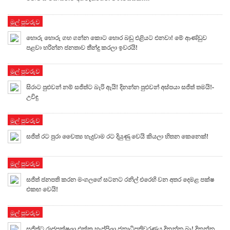
මුල් පුවරුව
හොරු හොරු ගහ ගන්න කොට හොර බඩු එළියට එනවා! මේ ආණ්ඩුව
පළවා හරින්න ජනතාව තීන්දු කරලා ඉවරයි!
මුල් පුවරුව
සිරාට පුළුවන් නම් සජිත්ට බැරි ඇයි! දිනන්න පුළුවන් අස්පයා සජිත් තමයි!-
උවිඳු
මුල් පුවරුව
සජිත් රට පුරා චෛත්‍ය හැදුවාම රට දියුණු වෙයි කියලා හිතන කෙනෙක්!
මුල් පුවරුව
සජිත් ජනපති කරන මංගලගේ සටනට රනිල් එරෙහි වන අතර දෙමළ පක්ෂ
එකඟ වෙයි!
මුල් පුවරුව
සජිත්ට රාජපක්ෂලා එක්ක හැප්පිලා ජනාධිපතිවරණය දිනන්න බෑ! දිනන්න