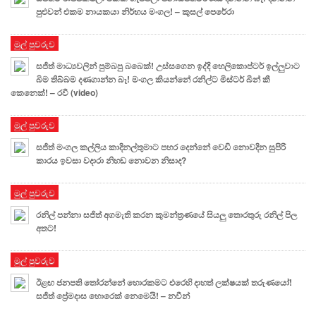
පුළුවන් එකම නායකයා නිර්භය මංගල! – කුසල් පෙරේරා
මුල් පුවරුව
සජිත් මාධ්‍යවලින් පුම්බපු බබෙක්! උස්සගෙන ඉද්දි හෙලිකොප්ටර් ඉල්ලුවාට
බිම තිබ්බම දණගාන්න බෑ! මංගල කියන්නේ රනිල්ට මිස්ටර් බීන් කී
කෙනෙක්! – රවී (video)
මුල් පුවරුව
සජිත් මංගල කල්ලිය කාදිනල්තුමාට පහර දෙන්නේ වෙඩි නොවදින සුපිරි
කාරය ඉවසා වදාරා නිහඬ නොවන නිසාද?
මුල් පුවරුව
රනිල් පන්නා සජිත් අගමැති කරන කුමන්ත්‍රණයේ සියලු තොරතුරු රනිල් පිල
අතට!
මුල් පුවරුව
ඊළඟ ජනපති තෝරන්නේ හොරකමට එරෙහි දාහත් ලක්ෂයක් තරුණයෝ!
සජිත් ප්‍රේමදාස හොරෙක් නෙමෙයි! – නවීන්