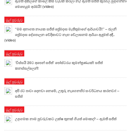
ඇමති අකිලගේ කාලේ කිසි වැඩක් කරලා නෑ! ඇමති සජිත් කුරගල මුදාගන්නා
මෙහෙයුම අරඹයි! (video)
මුල් පුවරුව
“මම අනාගත නායක සජිත් ප්‍රේමදාස මැතිතුමාගේ ආර්යාවයි!” – ජලනි
ප්‍රේමදාස දේශපාලන වේදිකාවට නැඟ වේලාසනම ආර්යා ඇඳුමත් අඳී..
(video)
මුල් පුවරුව
‘විස්සයි 20ට අපෙන් සජිත්’ පෝස්ටරය කුමන්ත්‍රණයක්! සජිත්
කනස්සල්ලෙන්!
මුල් පුවරුව
අපි රට පාවා දෙනවා නෙමේ, උතුරු නැගෙනහිර සංවර්ධනය කරනවා! –
සජිත්
මුල් පුවරුව
උදාගමක නාම පුවරුවකට ලක්ෂ තුනක් ගියත් මොකද? – ඇමති සජිත්