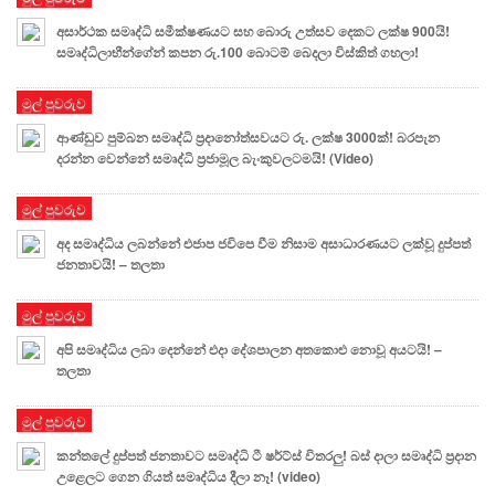
අසාර්ථක සමෘද්ධි සමීක්ෂණයට සහ බොරු උත්සව දෙකට ලක්ෂ 900යි!
සමෘද්ධිලාභීන්ගේන් කපන රු.100 බොටම් බෙදලා විස්කිත් ගහලා!
මුල් පුවරුව
ආණ්ඩුව පුම්බන සමෘද්ධි ප්‍රදානෝත්සවයට රු. ලක්ෂ 3000ක්! බරපැන
දරන්න වෙන්නේ සමෘද්ධි ප්‍රජාමූල බැංකුවලටමයි! (Video)
මුල් පුවරුව
අද සමෘද්ධිය ලබන්නේ එජාප ජවිපෙ වීම නිසාම අසාධාරණයට ලක්වූ දුප්පත්
ජනතාවයි! – තලතා
මුල් පුවරුව
අපි සමෘද්ධිය ලබා දෙන්නේ එදා දේශපාලන අතකොළු නොවූ අයටයි! –
තලතා
මුල් පුවරුව
කන්තලේ දුප්පත් ජනතාවට සමෘද්ධි ටී ෂර්ට්ස් විතරලු! බස් දාලා සමෘද්ධි ප්‍රදාන
උළෙලට ගෙන ගියත් සමෘද්ධිය දීලා නෑ! (video)