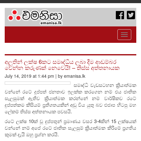
Toggle
navigati
අලුතින් ලක්ෂ 6කට සමෘද්ධිය ලබා දීම ආඩම්බර
වෙන්න කරුණක් නෙවෙයි! – තිස්ස අත්තනායක
July 14, 2019 at 1:44 pm | by emanisa.lk
සමෘද්ධි වැඩසටහන ක්‍රියාත්මක
වන්නේ රටේ දුප්පත් ජනතාව ඉලක්ක කරගෙන නම් එය ජාතික
සැලසුමක් ඇතිව ක්‍රියාත්මක කරන්නේ නම් වාර්ෂිකව රටේ
දුප්පත්කම කිසියම් ප්‍රතිශතයකින් අඩු විය යුතු බව එජාප හිටපු මහ
ලේකම් තිස්ස අත්තනායක පවසයි.
රටේ ලක්ෂ 10ක් වූ දුප්පතුන් ප්‍රමාණය වසර 3-4කින් 15 ලක්ෂයක්
වන්නේ නම් අපේ රටේ ජාතික සැලසුම් ක්‍රියාත්මක කිරීමේ ප්‍රගතිය
කුමක් දැයි ඔහු ප්‍රශ්න කරයි.