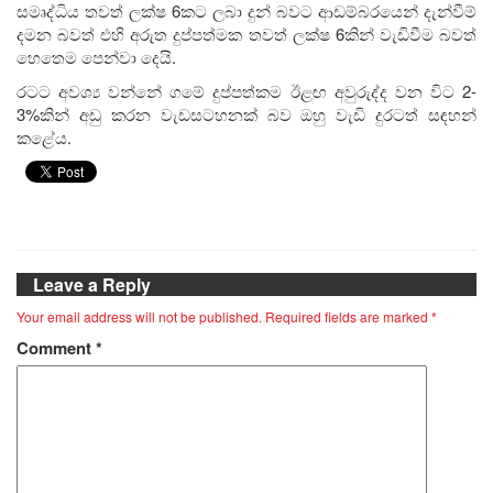
සමෘද්ධිය තවත් ලක්ෂ 6කට ලබා දුන් බවට ආඩම්බරයෙන් දැන්වීම්
දමන බවත් එහි අරුත දුප්පත්මක තවත් ලක්ෂ 6කින් වැඩිවීම බවත්
හෙතෙම පෙන්වා දෙයි.
රටට අවශ්‍ය වන්නේ ගමේ දුප්පත්කම ඊළඟ අවුරුද්ද වන විට 2-
3%කින් අඩු කරන වැඩසටහනක් බව ඔහු වැඩි දුරටත් සඳහන්
කළේය.
Leave a Reply
Your email address will not be published.
Required fields are marked
*
Comment
*