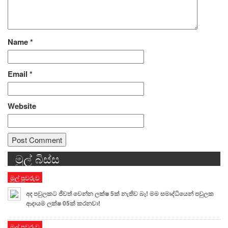
Name
*
Email
*
Website
මුල් බිස්ස
Alternative:
මුල් පුවරුව
අද පවුලකට ජීවත් වෙන්න ලක්ෂ 5ක් නැතිව බෑ! මම සමෘද්ධියෙන් පවුලක
ආදායම ලක්ෂ 05ක් කරනවා!
මුල් පුවරුව