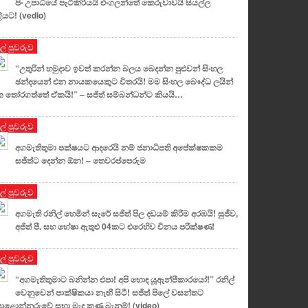
පිං උපාධියේ පැටිකිරියයි එංගලන්තේ කෙරුවාවයි සියල්ල
ියට! (vedio)
ුල් පුවරුව
“උතුරින් හමුදාව ඉවත් කරන්න බලය බෙදන්න පුළුවන් සිංහල
ඡන්දයෙන් එන නායකයෙකුට විතරයි! මම සිංහල බෞද්ධ ලයින්
 තෝරගත්තේ ඒකයි!” – සජිත් සම්බන්ධන්ට කියයි…
ුල් පුවරුව
අගමැතිතුමා පක්ෂයට ආදරෙයි නම් ජනාධිපති අපේක්ෂකකම
සජිත්ට දෙන්න ඕන! – තෙවරප්පෙරුම
ුල් පුවරුව
අගමැති රනිල් හෙමින් සැරේ සජිත් පිල දඩයම් කිරීම අරඹයි! සුජීව,
අජිත් පී. සහ හේෂා ඇතුළු 04කට එරෙහිව විනය පරීක්ෂණ!
ුල් පුවරුව
“අගමැතිතුමාට බනින්න එපා! අපි හොඳ යූඇන්පීකාරයෝ!” රනිල්
වෙනුවෙන් පාක්ෂිකයා නැඟී සිටී! සජිත් පිලේ වසන්තට
ළොන්නරුවේ සභා මැද කුණු බැනුම්! (video)