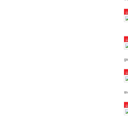
ම
ම
ප්
ම
කර
ම