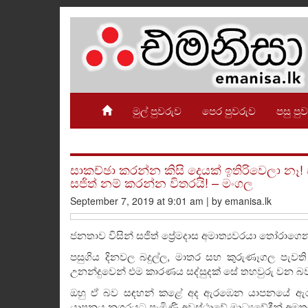
මුල් පුවරුව
පෙර පුවරුව
පසු පු
සාකච්ඡා කරන්න කිසි දෙයක් ඉතිරිවෙලා නෑ
සජිත් නම් කරන්න විතරයි! – මංගල
September 7, 2019 at 9:01 am | by emanisa.lk
ජනතාව විසින් සජිත් ප්‍රේමදාස අමාත්‍යවරයා තෝරා
පසුගිය දිනවල බදුල්ල, මාතර සහ කුරුණෑගල පැවති 
උනන්දුවෙන් එම කාරණය සද්සුදක් සේ තහවුරු වන බ
ඔහු ඒ බව සඳහන් කළේ අද ඇරඹෙන යාපනයේ ඇරඹෙන ‘එන
යාපනය නගරයට පැමිණි අවස්ථාවේ මාධ්‍යවේදීන් අමතම