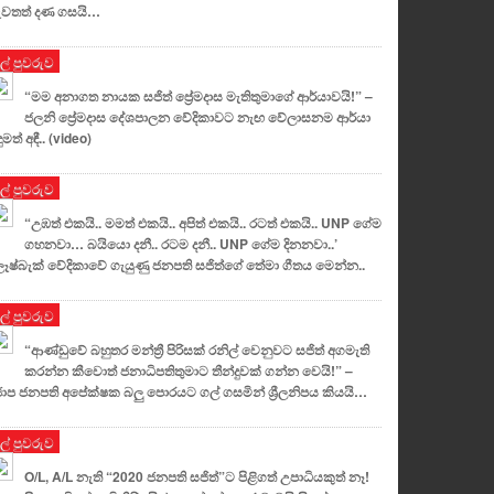
වතත් දණ ගසයි…
ුල් පුවරුව
“මම අනාගත නායක සජිත් ප්‍රේමදාස මැතිතුමාගේ ආර්යාවයි!” –
ජලනි ප්‍රේමදාස දේශපාලන වේදිකාවට නැඟ වේලාසනම ආර්යා
ුමත් අඳී.. (video)
ුල් පුවරුව
“උඹත් එකයි.. මමත් එකයි.. අපිත් එකයි.. රටත් එකයි.. UNP ගේම
ගහනවා… බයියො දනී.. රටම දනී.. UNP ගේම දිනනවා..’
ලෑෂ්බැක් වේදිකාවේ ගැයුණු ජනපති සජිත්ගේ තේමා ගීතය මෙන්න..
ුල් පුවරුව
“ආණ්ඩුවේ බහුතර මන්ත්‍රී පිරිසක් රනිල් වෙනුවට සජිත් අගමැති
කරන්න කීවොත් ජනාධිපතිතුමාට තීන්දුවක් ගන්න වෙයි!” –
ාප ජනපති අපේක්ෂක බලු පොරයට ගල් ගසමින් ශ්‍රීලනිපය කියයි…
ුල් පුවරුව
O/L, A/L නැති “2020 ජනපති සජිත්”ට පිළිගත් උපාධියකුත් නෑ!