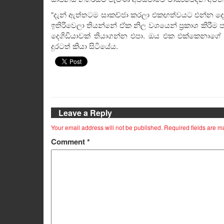
“දැන් ඇත්තටම සාකච්ජා කරලා එකඟත්වයට එන්න දෙය
ඉතිරිවෙලා තියන්නේ ඒක නිල වශයෙන් ප්‍රකාශ කිරීම 
දෙගිඩියාවක් තියාගන්න එපා. ඔය එක එක්කෙනාගේ ‘ප
දුරටත් කියා සිටියේය.
Leave a Reply
Your email address will not be published.
Required fields are 
Comment
*