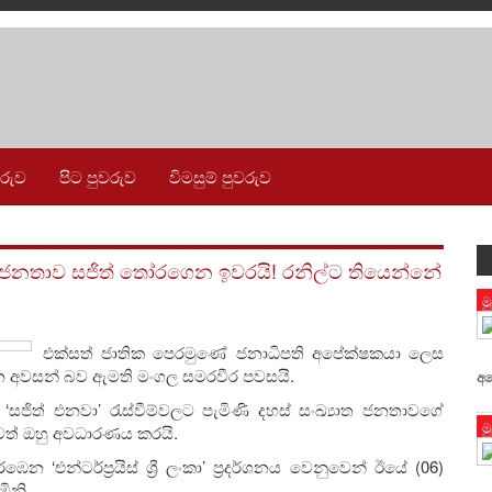
වරුව
පිට පුවරුව
විමසුම් පුවරුව
! ජනතාව සජිත් තෝරගෙන ඉවරයි! රනිල්ට තියෙන්නේ
ම
එක්සත් ජාතික පෙරමුණේ ජනාධිපති අපේක්ෂකයා ලෙස
ගෙන අවසන් බව ඇමති මංගල සමරවීර පවසයි.
අශ
‘සජිත් එනවා’ රැස්වීම්වලට පැමිණි දහස් සංඛ්‍යාත ජනතාවගේ
ම
වත් ඔහු අවධාරණය කරයි.
්ටර්ප්‍රයිස් ශ්‍රී ලංකා’ ප්‍රදර්ශනය වෙනුවෙන් ඊයේ (06)
ිනි.