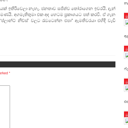
නැ
ක් ඉතිරිවෙලා නැහැ. ජනතාව සජිත්ව තෝරාගෙන ඉවරයි. දැන්
පමණයි. අගමැතිතුමා එක අද හෙටම ප්‍රකාශයට පත් කරවී. ඒ ගැන
ම
්ලාන්ට් නිව්ස්’ වලට රැවටෙන්න එපා” ඇමතිවරයා එහිදී වැඩි
ඇඳ
ම
ෆ්
marked
*
ම
එජ
ම