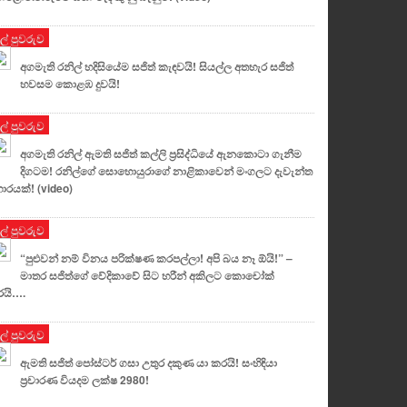
ුල් පුවරුව
අගමැති රනිල් හදිසියේම සජිත් කැඳවයි! සියල්ල අතහැර සජිත්
හවසම කොළඹ දුවයි!
ුල් පුවරුව
අගමැති රනිල් ඇමති සජිත් කල්ලි ප්‍රසිද්ධියේ ඇනකොටා ගැනීම
දිගටම! රනිල්ගේ සොහොයුරාගේ නාළිකාවෙන් මංගලට දැවැන්ත
‍රහාරයක්! (video)
ුල් පුවරුව
“පුළුවන් නම් විනය පරික්ෂණ කරපල්ලා! අපි බය නෑ ඕයි!” –
මාතර සජිත්ගේ වේදිකාවේ සිට හරීන් අකිලට කොචෝක්
යි….
ුල් පුවරුව
ඇමති සජිත් පෝස්ටර් ගසා උතුර දකුණ යා කරයි! සංහිඳියා
ප්‍රචාරණ වියදම ලක්ෂ 2980!