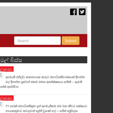
Submit
මුල් බිස්ස
ුල් පුවරුව
අගමැති රනිල්ට කතානායක කරූට ජනාධිපතිවරණයක් දිනන්න
බෑ! දිනන්න පුළුවන් එකම එජාප අපේක්ෂකයා සජිත්! – ඇමති
ෝක් අබේසිංහ
ුල් පුවරුව
71 පාරක් ජනාධිපතිතුමා දුන් අගමැතිකම මම එපා කීවා! පක්ෂයට
නායකතුමාට කවදාවත් ද්‍රෝහි වුණේ නෑ! – සජිත් ප්‍රේමදාස