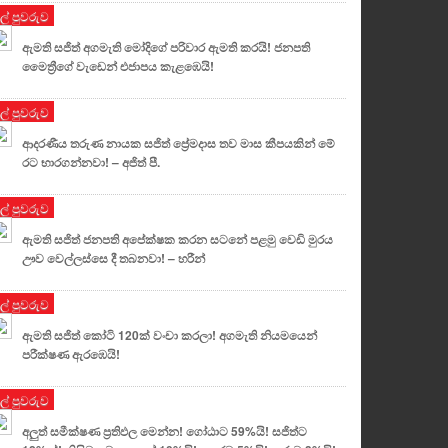
ුල් පුවරුව
ඇමති සජිත් අගමැති මෝදිගේ පරිවාර ඇමති කරයි! ජනපති
මෛත්‍රීගේ වැඩෙන් එජාපය කැළඹෙයි!
ුල් පුවරුව
ආදරණීය තරුණ නායක සජිත් ප්‍රේමදාස තව මාස කීපයකින් මේ
රට භාරගන්නවා! – අජිත් පී.
ුල් පුවරුව
ඇමති සජිත් ජනපති අපේක්ෂක කරන සටනේ පළමු වෙඩි මුරය
ඌව වෙල්ලස්සෙ දී තබනවා! – හරීන්
ුල් පුවරුව
ඇමති සජිත් කෝටි 120ක් වංචා කරලා! අගමැති නියමයෙන්
පරීක්ෂණ ඇරඹෙයි!
ුල් පුවරුව
අලුත් සමීක්ෂණ ප්‍රතිඵල මෙන්න! ගෝඨාට 59%යි! සජිත්ට