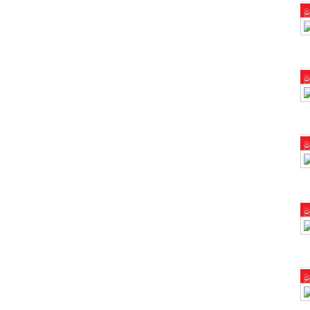
ම
ම
ම
ම
ම