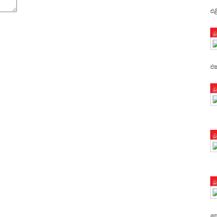
එළ
ම
එක
ම
ම
ම
පො