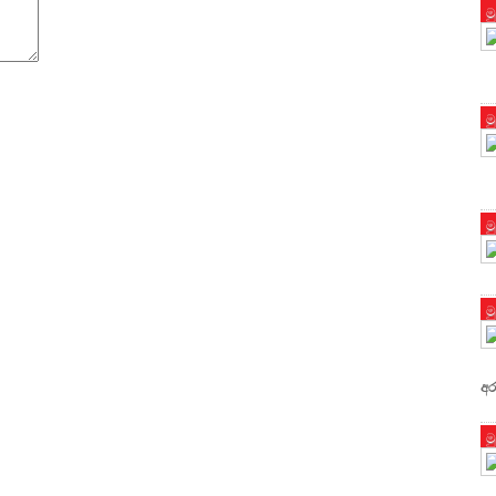
ම
ම
ම
ම
අර
ම