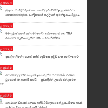
ුල් පුවරුව
ශ්‍රීලනිප මන්ත්‍රීවරුන්ට පොහොට්ටු රැස්වීම්වල හූ කීම එජාප
කොන්තරාත්තුවක්! චන්ද්‍රිකාගේ කල්ලියත් කුමන්ත්‍රණය පිටුපස!
ුල් පුවරුව
මම යුද්දේ කළේ තනියම! ගෝඨා දන්න දෙයක් නෑ! TNA
යෝජනා සලකා බලන්න ඕන! – ෆොන්සේකා
ුල් පුවරුව
අසාද් සාලිගේ සහයාත් සජිත් ප්‍රේමදාස ප්‍රමුඛ හංස සන්ධානයට!
ුල් පුවරුව
පොහොට්ටුව 2/3 බලයක් ලබා ගැනීම භයානකයි! එහෙම
වුණොත් 19 අහෝසි කරයි! – සුමන්දිරන් උතුරේ ඡන්ද සටන
ඹයි…..
ුල් පුවරුව
ගෝඨාගේ විතරක් නෙමේ ඉතිරි විසිදෙනාගෙත් පුරවැසිකම ඉවත්
කරන්න ඕන! – අසාද් සාලි (video)