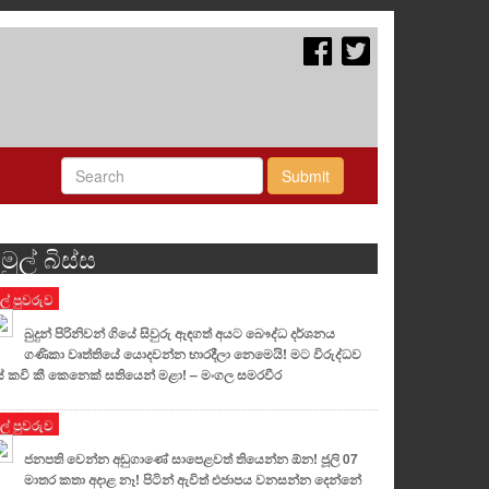
Submit
මුල් බිස්ස
ුල් පුවරුව
බුදුන් පිරිනිවන් ගියේ සිවුරු ඇඳගත් අයට බෞද්ධ දර්ශනය
ගණිකා වෘත්තියේ යොදවන්න භාරදීලා නෙමෙයි! මට විරුද්ධව
් කවි කී කෙනෙක් සතියෙන් මළා! – මංගල සමරවීර
ුල් පුවරුව
ජනපති වෙන්න අඩුගාණේ සාපෙළවත් තියෙන්න ඕන! ජූලි 07
මාතර කතා අදාළ නෑ! පිටින් ඇවිත් එජාපය වනසන්න දෙන්නේ