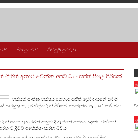
වරුව
පිට පුවරුව
විමසුම් පුවරුව
 ගිහින් අනාථ වෙන්න අපට බෑ!- සජිත් පිලේ පිරිසක්
ම
එක්සත් ජාතික පක්ෂය අතහැර සජිත් ප්‍රේමදාසගේ සමගි
ටයුතු කළ මන්ත්‍රීවරුන් පිරිසක් අකමැත්ත පළ කර ඇති බව
වස
ම
රුන් වෙත දැනටමත් දැනුම් දි ඇත්තේ පක්‍ෂය දෙකඩ වන්නේ
 තරඟ වැදීමට අපේක්ෂා කරන බවය.
ිත් ප්‍රේමදාසගේ නායකත්ව ගුණාංග තහවුරු වී නොතිබීම