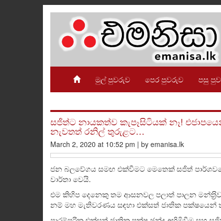
මුල් පුවරුව
පෙර පුවරුව
පසු පු
සජිත්ට නායකත්ව කැපෑසිටියක් නෑ! එජාපයෙන්
නැවතත් රනිල් තුරුළට…
March 2, 2020 at 10:52 pm | by emanisa.lk
ජන බලවේගය සමඟ එක්වීමට මෙතෙක් සජිත් පාර්ශවයේ ක
වාර්තා වෙයි.
එම කිහිප දෙනෙකු තම ආසනවල පලාත් පාලන මන්ත‍්‍රිව
නම් මහ මැතිවරණය සඳහා එක්සත් ජාතික පක්ෂයෙන්
පාරම්පරික එක්සත් ජාතික පක්ෂ ඡන්ද අහිමිවීම සහ සජ