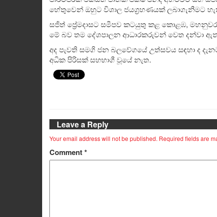
හේතුවෙන් ඔහුට විශාල ජයග්‍රහණයක් ලබාගැනීමට හ
සජිත් ප්‍රේමදාසට සමීපව කටයුතු කළ කොළඹ, මහනුවර, ග
මේ බව තම දේශපාලන ආධාරකරුවන් වෙත දන්වා ඇත
අද පැවති සමගි ජන බලවේගයේ උත්සවය සඳහා ද දැනට 
අධික පිරිසක් සහභාගී වූයේ නැත.
Leave a Reply
Your email address will not be published.
Required fields are 
Comment
*