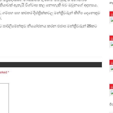
නෑ
ැකියාවක් ඇතැයි විශ්වාස කල නොහැකි බව ඔවුනගේ අදහසය.
ම්පහ සහ කළුතර දිස්ත්‍රික්කවල මන්ත්‍රීවරුන් කිහිප දෙනෙකුම
ම
.
පාර්ලිමේන්තුව නියෝජනය කරන එජාප මන්ත්‍රීවරුන් 25කට
ම
ම
marked
*
ම
වී