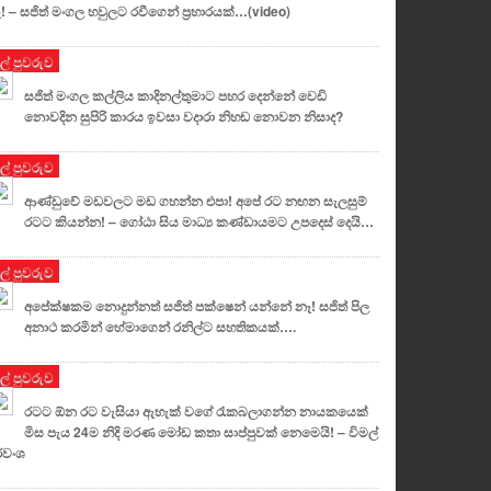
! – සජිත් මංගල හවුලට රවීගෙන් ප්‍රහාරයක්…(video)
ුල් පුවරුව
සජිත් මංගල කල්ලිය කාදිනල්තුමාට පහර දෙන්නේ වෙඩි
නොවදින සුපිරි කාරය ඉවසා වදාරා නිහඬ නොවන නිසාද?
ුල් පුවරුව
ආණ්ඩුවේ මඩවලට මඩ ගහන්න එපා! අපේ රට නඟන සැලසුම්
රටට කියන්න! – ගෝඨා සිය මාධ්‍ය කණ්ඩායමට උපදෙස් දෙයි…
ුල් පුවරුව
අපේක්ෂකම නොදුන්නත් සජිත් පක්ෂෙන් යන්නේ නෑ! සජිත් පිල
අනාථ කරමින් හේමාගෙන් රනිල්ට සහතිකයක්….
ුල් පුවරුව
රටට ඕන රට වැසියා ඇහැක් වගේ රැකබලාගන්න නායකයෙක්
මිස පැය 24ම නිදි මරණ මෝඩ කතා සාප්පුවක් නෙමෙයි! – විමල්
රවංශ