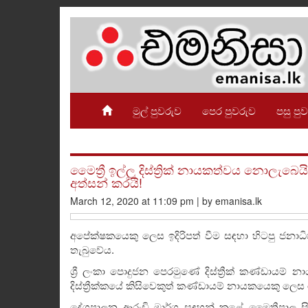
මුල් පුවරුව
පෙර පුවරුව
පසු පු
මෛත්‍රී ඉල්ලූ දිස්ත්‍රික් නායකත්වය නො
අත්සන් කරයි!
March 12, 2020 at 11:09 pm | by emanisa.lk
අපේක්ෂකයෙකු ලෙස ඉදිරිපත් වීම සඳහා හිටපු ජනාධි
තැබුවේය.
ශ්‍රී ලංකා පොදුජන පෙරමුණේ දිස්ත්‍රීක් කණ්ඩාය
දිස්ත්‍රීක්කයේ කිසිවෙකුත් කණ්ඩායම් නායකයෙකු ලෙස
දේශපාලන ආරංචි මාර්ග සඳහන් කළේ මෛත්‍රීපාල 