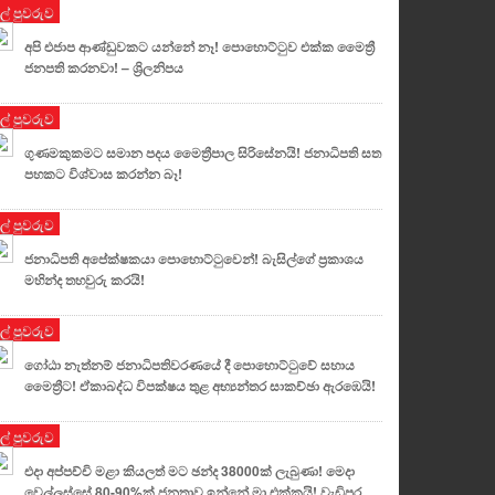
ුල් පුවරුව
අපි එජාප ආණ්ඩුවකට යන්නේ නෑ! පොහොට්ටුව එක්ක මෛත්‍රී
ජනපති කරනවා! – ශ්‍රිලනිපය
ුල් පුවරුව
ගුණමකුකමට සමාන පදය මෛත්‍රීපාල සිරිසේනයි! ජනාධිපති සත
පහකට විශ්වාස කරන්න බෑ!
ුල් පුවරුව
ජනාධිපති අපේක්ෂකයා පොහොට්ටුවෙන්! බැසිල්ගේ ප්‍රකාශය
මහින්ද තහවුරු කරයි!
ුල් පුවරුව
ගෝඨා නැත්නම් ජනාධිපතිවරණයේ දී පොහොට්ටුවේ සහාය
මෛත්‍රීට! ඒකාබද්ධ විපක්ෂය තුළ අභ්‍යන්තර සාකච්ඡා ඇරඹෙයි!
ුල් පුවරුව
එදා අප්පච්චි මළා කියලත් මට ඡන්ද 38000ක් ලැබුණා! මෙදා
වෙල්ලස්සේ 80-90%ක් ජනතාව ඉන්නේ මා එක්කයි! වැඩිපුර