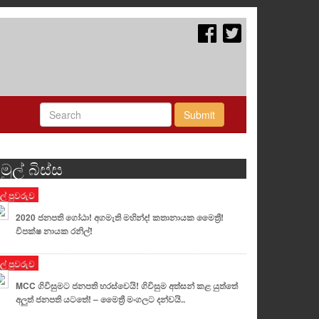
Submit
මුල් බිස්ස
ුල් පුවරුව
2020 ජනපති ගෝඨා! අගමැති මහින්ද! කතානායක මෛත්‍රී!
විපක්ෂ නායක රනිල්!
ුල් පුවරුව
MCC ගිවිසුමට ජනපති හරස්වෙයි! ගිවිසුම අත්සන් කළ යුත්තේ
අලුත් ජනපති යටතේ! – මෛත්‍රී මංගලට දන්වයි..