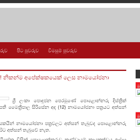
වරුව
පිට පුවරුව
විමසුම් පුවරුව
ලැබෙයි! නිකන්ම අපේක්ෂකයෙක් ලෙස නාමයෝජනා
ම
ශ්‍රී ලංකා පොදුජන පෙරමුණේ පොළොන්නරු දිස්ත්‍රීක්
පති මෛත්‍රීපාල සිරිසේන අද (12) නාමයෝජනා පත්‍රයට අත්සන්
ම
ම් නායකයින් නාමයෝජනා පත්‍රවලට අත්සන් තැබුවද පොළොන්නරු
 ඊට අත්සන් තැබුවේ නැත.
සිරිසේන විසින් පොළොන්නරුව කණ්ඩායම් නායකත්වය ඉල්ලා