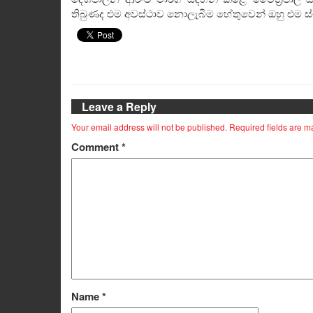
තිබුණද එම අවස්ථාව නොලැබීම හේතුවෙන් ඔහු එම ස
Leave a Reply
Your email address will not be published.
Required fields are 
Comment
*
Name
*