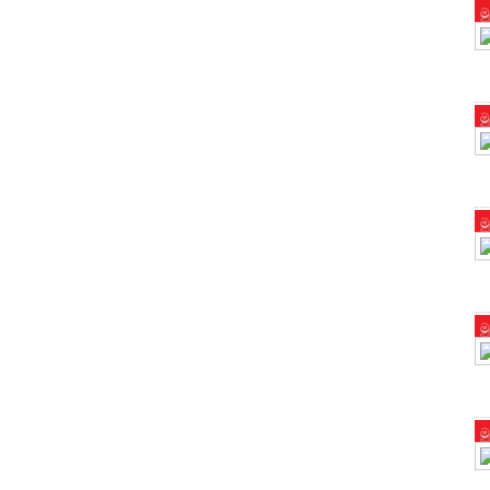
ම
ම
ම
ම
ම