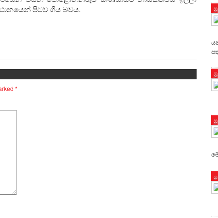
්ථානයෙන් පිටව ගිය බවය.
ම
යන
පත
ම
marked
*
ම
ම
ප