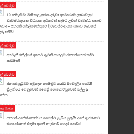
ුල් පුවරුව
19 නමැති මා බිහි කළ සුජාත දරුවා අපචාරයට ලක්වෙලා!
ව්‍යවස්ථාදායක විධායක අධිකරණ සැමට උඩින් ව්‍යවස්ථා සභාව
වා! – ජනපති පාර්ලිමේන්තුවේ දී ව්‍යවස්ථාදායක සභාව නැවතත්
ුරු හරියි!
ුල් පුවරුව
අගමැති රනිල්ගේ අගසව් ඇමති සාගලට ජනපතිගෙන් කදිම
පාඩමක්!
ුල් පුවරුව
ජනපති පුටුවට සමුදෙන මෛත්‍රීට යෝධ මහවැලිය භාරයි!
ශ්‍රීලනිපය වෙනුවෙන් මෛත්‍රී පොහොට්ටුවෙන් ඉල්ලූ දෑ
ෙන්න….
ෙර බිස්ස
ජනපති අපේක්ෂකත්වය මෛත්‍රීට ලැබිය යුතුයි! අපේ ආරක්ෂාව
තියෙන්නෙත් එතුමා අතේ! නැත්නම් ගෙදර යනවා!