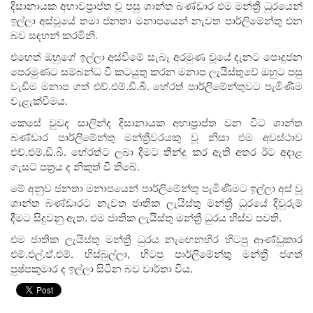
දිසානායක අභාවප්‍රාප්ත වූ පසු ශාන්ත බණ්ඩාර එම මන්ත්‍රී ධුරයෙන්
ඉල්ලා අස්වූයේ තමා ජනතා මනාපයෙන් නැවත පාර්ලිමේන්තු එන
බව සඳහන් කරමිනි.
එහෙත් ඔහුගේ ඉල්ලා අස්වීමේ සැබෑ අරමුණ වූයේ දැනට පොදුජන
පෙරමුණට සම්බන්ධ වී කටයුතු කරන මනාප ලැයිස්තුවේ ඔහුට පසු
වැඩිම මනාප ගත් එච්.එම්.ඩී.බී. හේරත් පාර්ලිමේන්තුවට පැමිණීම
වැළැක්වීමය.
කෙසේ වුවද සාලින්ද දිසානායක අභාප්‍රාප්ත වන විට ශාන්ත
බණ්ඩාර පාර්ලිමේන්තු මන්ත්‍රීවරයකු වූ නිසා එම අවස්ථාව
එච්.එම්.ඩී.බී. හේරත්ට ලබා දීමට තීන්දු කර ඇති අතර ඊට අදාළ
ගැසට් පත්‍රය ද නිකුත් වී තිබේ.
මේ අනුව ජනතා මනාපයෙන් පාර්ලිමේන්තු පැමිණීමට ඉල්ලා අස් වූ
ශාන්ත බණ්ඩාරට නැවත ජාතික ලැයිස්තු මන්ත්‍රී ධුරයේ දිවුරුම්
දීමට සිදුවනු ඇත. එම ජාතික ලැයිස්තු මන්ත්‍රී ධුරය හිස්ව පවති.
එම ජාතික ලැයිස්තු මන්ත්‍රී ධුරය නැඟෙනහිර හිටපු ආණ්ඩුකාර
එම්.එල්.ඒ.එම්. හිස්බුල්ලා, හිටපු පාර්ලිමේන්තු මන්ත්‍රී ජගත්
පුෂ්පකුමාර ද ඉල්ලා සිටින බව වාර්තා විය.