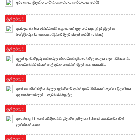
අරනායක ශ්‍රීලනිප සංවිධායක එජාප සංවිධායක වෙයි!
මුල් පුවරුව
අයවැය ඡන්දය අවස්ථාවේ පළාගොස් ඇඳං යට සැඟවුණු ශ්‍රීලනිප
මන්ත්‍රීවරුන්ට පොහොට්ටුවේ දිලුම් ස්තූති කරයි! (video)
මුල් පුවරුව
අලුත් අගවිනිසුරු පත්කරලා ජනාධිපතිතුමාගේ නිල කාලය ගැන විමසනවා!
ජනාධිපතිවරණයත් කල් දමන පොටක් ශ්‍රීලනිපය සොයයි…
මුල් පුවරුව
අපේ පහනින් එළිය බලලා ඇමතිකම් අරන් අපට පිහියෙන් ඇන්න ශ්‍රීලනිපය
අද අතරමං වෙලා! – ඇමති කිරිඇල්ල
මුල් පුවරුව
අගෝස්තු 11 අපේ වේදිකාවට ශ්‍රීලනිප ප්‍රබලයන් රැසක් ගොඩවෙනවා! –
ලක්ෂ්මන් යාපා
මුල් පුවරුව