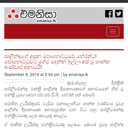
Toggle
navigati
සාලින්දගේ අසුන පොහොට්ටුවේ හේරත්ට!
පොහොට්ටුවට ගේම දෙන්න ඉල්ලා අස් වූ ශාන්ත
බණ්ඩාර අනාථයි!
September 9, 2019 at 5:54 pm | by emanisa.lk
කුරුණෑගල දිස්ත්‍රික්
පාර්ලිමේන්තු මන්ත්‍රී සාලින්ද දිසානායකගේ අභාවයෙන් හිස් වූ
මන්ත්‍රී ධුරය සඳහා එච්.එම්.ඩී.බී. හේරත් පත් කෙරේ.
පරාජිත ලැයිස්තුවේ වැඩිම මනාපලාභියා ශාන්ත බණ්ඩාර වුවද
සාලින්ද දිසානායක අභාවප්‍රාප්ත වන විට ඔහු පාර්ලිමේන්තු
මන්ත්‍රීවරයකු ලෙස කටයුතු කළේය.
ඒ ජාතික ලැයිස්තු මන්ත්‍රීවරයකු ලෙසය. කෙසේ වුවද සාලින්ද