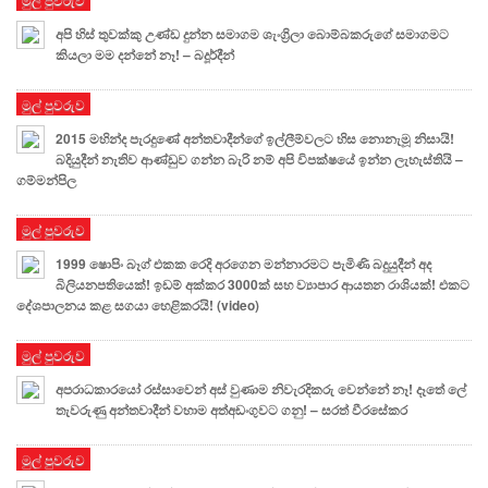
අපි හිස් තුවක්කු උණ්ඩ දුන්න සමාගම ශැංග්‍රිලා බොම්බකරුගේ සමාගමට
කියලා මම දන්නේ නෑ! – බදූර්දීන්
මුල් පුවරුව
2015 මහින්ද පැරදුණේ අන්තවාදීන්ගේ ඉල්ලීම්වලට හිස නොනැමූ නිසායි!
බදියුදීන් නැතිව ආණ්ඩුව ගන්න බැරි නම් අපි විපක්ෂයේ ඉන්න ලැහැස්තියි –
ගම්මන්පිල
මුල් පුවරුව
1999 ෂොපිං බෑග් එකක රෙදි අරගෙන මන්නාරමට පැමිණි බදුයුදීන් අද
බිලියනපතියෙක්! ඉඩම් අක්කර 3000ක් සහ ව්‍යාපාර ආයතන රාශියක්! එකට
දේශපාලනය කළ සගයා හෙළිකරයි! (video)
මුල් පුවරුව
අපරාධකාරයෝ රස්සාවෙන් අස් වුණාම නිවැරදිකරු වෙන්නේ නෑ! දෑතේ ලේ
තැවරුණු අන්තවාදීන් වහාම අත්අඩංගුවට ගනු! – සරත් වීරසේකර
මුල් පුවරුව