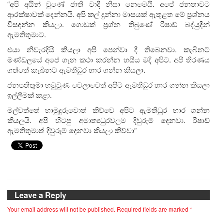
“අපි අයින් වුණේ ජාති වාදී නිසා නෙමෙයි. අපේ ජනතාවට
ආරක්ෂාවක් දෙන්නයි. අපි කල් දුන්නා මාසයක් ඇතුළත මේ ප්‍රශ්නය
විසඳන්න කියලා. ගොඩක් ප්‍රශ්න තිබුණේ රිෂාඩ් බද්යුදීන්
ඇමතිතුමාට.
එයා නිවැරදියි කියලා අපි පෙන්වා දී තිබෙනවා. කැබිනට්
මණ්ඩලයේ අපේ ගැන කථා කරන්න හයිය මදි අපිට. අපි තිරණය
ගත්තේ කැබිනට් ඇමතිධුර භාර ගන්න කියලා.
ජනපතිතුමා හමුවුණ වෙලාවෙත් අපිට ඇමතිධුර භාර ගන්න කියලා
ඉල්ලීමක් කළා.
මල්වත්තේ හාමුදුරුවොත් කිව්වෙ අපිට ඇමතිධුර භාර ගන්න
කියලයි. අපි හිටපු අමාත්‍යධුරවලම දිවුරුම් දෙනවා. රිෂාඩ්
ඇමතිතුමාත් දිවුරුම් දෙනවා කියලා කිව්වා”
Leave a Reply
Your email address will not be published.
Required fields are marked
*