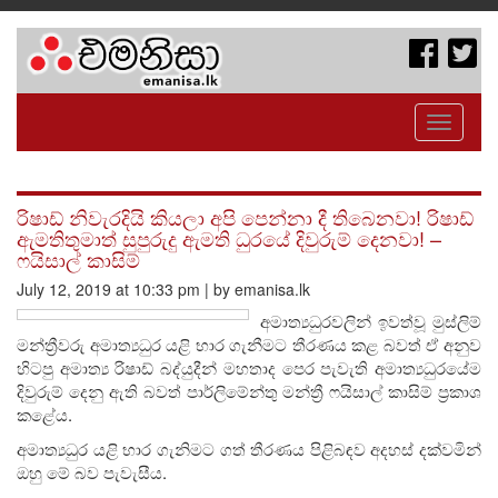
Toggle
navigati
රිෂාඩ් නිවැරදියි කියලා අපි පෙන්නා දී තිබෙනවා! රිෂාඩ්
ඇමතිතුමාත් සුපුරුදු ඇමති ධුරයේ දිවුරුම් දෙනවා! –
ෆයිසාල් කාසිම්
July 12, 2019 at 10:33 pm | by emanisa.lk
අමාත්‍යධුරවලින් ඉවත්වූ මුස්ලිම්
මන්ත්‍රීවරු අමාත්‍යධුර යළි භාර ගැනීමට තීරණය කළ බවත් ඒ අනුව
හිටපු අමාත්‍ය රිෂාඩ් බද්යුදීන් මහතාද පෙර පැවැති අමාත්‍යධුරයේම
දිවුරුම් දෙනු ඇති බවත් පාර්ලිමේන්තු මන්ත්‍රී ෆයිසාල් කාසිම් ප්‍රකාශ
කළේය.
අමාත්‍යධුර යළි භාර ගැනිමට ගත් තීරණය පිළිබඳව අදහස් දක්වමින්
ඔහු මේ බව පැවැසීය.