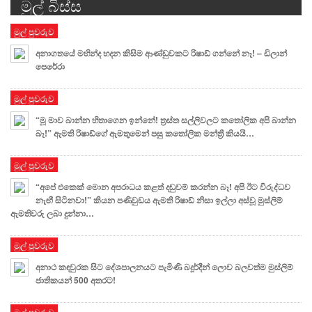
මුල් බිස්ස
Alternative:
මුල් පුවරුව
අනාගතයේ මහින්ද හදන කිසිම ආණ්ඩුවකට රිෂාඩ් ගන්නේ නෑ! – ඩිලාන්
පෙරේරා
මුල් පුවරුව
“මූ මාව බාන්න හිතාගෙන ඉන්නේ! ත්‍රස්ත සල්ලිවලට කතෝලික අපි බාන්න
බෑ!” ඇමති රිෂාඩ්ගේ ඇමතුමෙන් පසු කතෝලික මන්ත්‍රී කියයි…
මුල් පුවරුව
“අපේ එකෙක් මොන අපරාධය කළත් දඬුවම් කරන්න බෑ! අපි ඊට විරුද්ධව
නැඟී සිටිනවා!” කියන පණිවුඩය ඇමති රිෂාඩ් නිසා ඉල්ලා අස්වූ මුස්ලිම්
ඇමතිවරු ලබා දුන්නා…
මුල් පුවරුව
අනාථ කඳවුරක සිට දේශපාලනයට පැමිණි බදූර්දීන් ලොව බලවත්ම මුස්ලිම්
ජාතිකයන් 500 අතරට!
මුල් පුවරුව