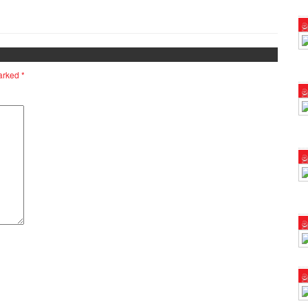
ම
marked
*
ම
ම
ම
ම