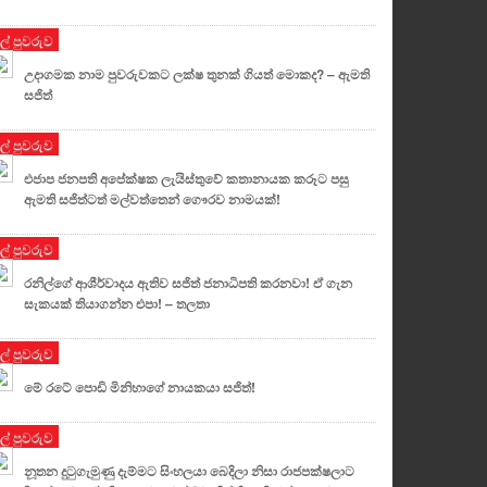
ුල් පුවරුව
උදාගමක නාම පුවරුවකට ලක්ෂ තුනක් ගියත් මොකද? – ඇමති
සජිත්
ුල් පුවරුව
එජාප ජනපති අපේක්ෂක ලැයිස්තුවේ කතානායක කරූට පසු
ඇමති සජිත්ටත් මල්වත්තෙන් ගෞරව නාමයක්!
ුල් පුවරුව
රනිල්ගේ ආශීර්වාදය ඇතිව සජිත් ජනාධිපති කරනවා! ඒ ගැන
සැකයක් තියාගන්න එපා! – තලතා
ුල් පුවරුව
මේ රටේ පොඩි මිනිහාගේ නායකයා සජිත්!
ුල් පුවරුව
නූතන දුටුගැමුණු දැම්මට සිංහලයා බෙදිලා නිසා රාජපක්ෂලාට