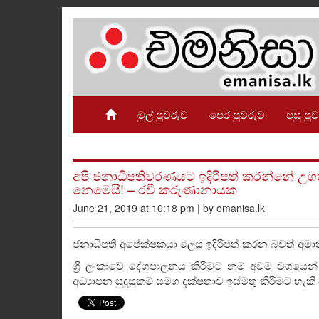
මුල් පුවරුව
පෙර පුවරුව
පසු පු
අපි ජනාධිපතිවරණයට ඉදිරිපත් කරන්නේ උ
නෙමෙයි! – රවී කරුණානායක
June 21, 2019 at 10:18 pm | by emanisa.lk
ජනාධිපති අපේක්ෂකයා ලෙස ඉදිරිපත් කරන බවත් අමා
ශ්‍රී ලංකාවේ දේශපාලනය කිරීමට නම් අවම වශයෙන් 
අධ්‍යාපන සුදුසුකම් සමග දක්ෂතාව ඉස්මතු කිරීමට හැ