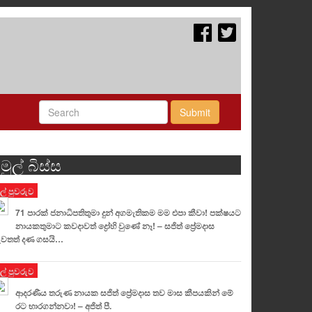
Submit
මුල් බිස්ස
ුල් පුවරුව
71 පාරක් ජනාධිපතිතුමා දුන් අගමැතිකම මම එපා කීවා! පක්ෂයට
නායකතුමාට කවදාවත් ද්‍රෝහි වුණේ නෑ! – සජිත් ප්‍රේමදාස
වතත් දණ ගසයි…
ුල් පුවරුව
ආදරණීය තරුණ නායක සජිත් ප්‍රේමදාස තව මාස කීපයකින් මේ
රට භාරගන්නවා! – අජිත් පී.