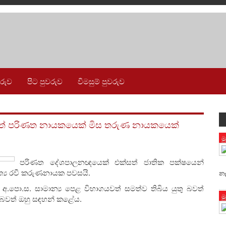
වරුව
පිට පුවරුව
විමසුම් පුවරුව
ගත් පරිණත නායකයෙක් මිස තරුණ නායකයෙක්
ම
පරිණත දේශපාලනඥයෙක් එක්සත් ජාතික පක්ෂයෙන්
ත්‍ය රවී කරුණනායක පවසයි.
නැ
අ.පො.ස. සාමාන්‍ය පෙළ විභාගයවත් සමත්ව තිබිය යුතු බවත්
ම
කි බවත් ඔහු සඳහන් කළේය.