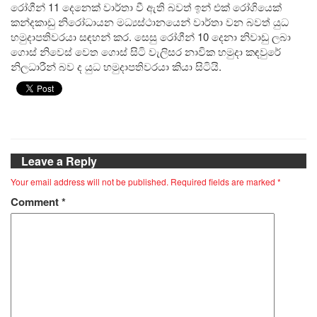
රෝගීන් 11 දෙනෙක් වාර්තා වී ඇති බවත් ඉන් එක් රෝගියෙක්
කන්දකාඩු නිරෝධායන මධ්‍යස්ථානයෙන් වාර්තා වන බවත් යුධ
හමුදාපතිවරයා සඳහන් කර. සෙසු රෝගීන් 10 දෙනා නිවාඩු ලබා
ගොස් නිවෙස් වෙත ගොස් සිටි වැලිසර නාවික හමුදා කඳවුරේ
නිලධාරීන් බව ද යුධ හමුදාපතිවරයා කියා සිටියි.
Leave a Reply
Your email address will not be published.
Required fields are marked
*
Comment
*