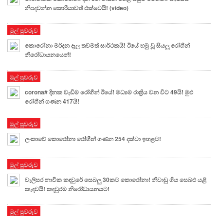
නිපදවන්න කොරියාවත් එක්වෙයි! (video)
මුල් පුවරුව
කොරෝනා මර්දන දැල තවමත් සාර්ථකයි! ඊයේ හමු වූ සියලු රෝගීන්
නිරෝධායනයෙන්!
මුල් පුවරුව
corona# දිනක වැඩිම රෝගීන් ඊයේ! මධ්‍යම රාත්‍රිය⁣ වන විට 49යි! මුළු
රෝගීන් ගණන 417යි!
මුල් පුවරුව
ලංකාවේ කොරෝනා රෝගීන් ගණන 254 දක්වා ඉහළට!
මුල් පුවරුව
වැලිසර නාවික කඳවුරේ සෙබලු 30කට කොරෝනා! නිවාඩු ගිය සෙබළු යළි
කැඳවයි! කඳවුරම නිරෝධායනයට!
මුල් පුවරුව