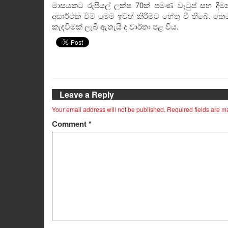
මාසයකට රුපියල් ලක්ෂ 70ක් පමණ වැටුප් සහ දීමන
අසාර්ථක වීම මෙම ඉවත් කිරීමට හේතු වී තිබේ. 
කැඳවීමක් ලැබී ඇතැයි ද වාර්තා පළ විය.
Leave a Reply
Your email address will not be published.
Required fields are 
Comment
*