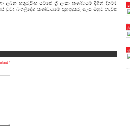
ා ලබන හතුරුසිංහ යටතේ ශ්‍රී ලංකා කණ්ඩායම දිගින් දිගටම
ප
කෙසේ වුවද බංගලිදේශ කණ්ඩායමේ පුහුණුකරු ලෙස ඔහුට නැවත
ම
ම
marked
*