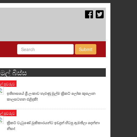
Submit
මුල් බිස්ස
ුල් පුවරුව
ඉතිහාසයේ ශ්‍රී ලංකාව හැළුණු මුල්ම ක්‍රිකට් ලෝක කුසලාන
කාලසටහන එළිදකී!
ුල් පුවරුව
ක්‍රිකට් වැටුණේ බුකිකාරයන්ට ඉඩදුන් හිටපු ඇමතිලා දෙන්නා
නිසා!