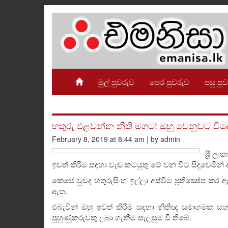
මුල් පුවරුව
පෙර පුවරුව
පසු පු
හතුරු එළවන්න නීති මගට! ඔහු වෙනුවට විදෙ
February 8, 2019 at 8:44 am | by admin
ශ‍්‍රී 
ඉවත් කිරීම සඳහා වැඩ කටයුතු මේ වන විට සිදුවෙමින් ඇතැය
කෙසේ වුවද හතුරුසිංහ ඉල්ලා අස්වීම ප‍්‍රතික්‍ෂේප ක
ඇත.
එබැවින් ඔහු ඉවත් කිරීම සඳහා නීතීඥ සමාගමක ස
පුහුණුකරුවකු ලබා ගැනීම සැලසුම වී තිබේ.