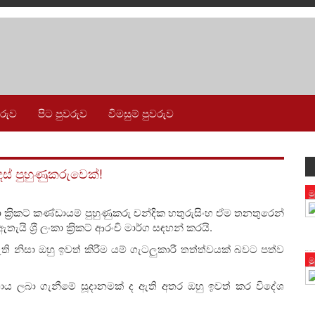
වරුව
පිට පුවරුව
විමසුම් පුවරුව
ස් පුහුණුකරුවෙක්!
ම
ලංකා ක‍්‍රිකට් කණ්ඩායම් පුහුණුකරු චන්දික හතුරුසිංහ ඒම තනතුරෙන්
ි ශ‍්‍රී ලංකා ක‍්‍රිකට් ආරංචි මාර්ග සඳහන් කරයි.
ර ඇති නිසා ඔහු ඉවත් කිරීම යම් ගැටලුකාරී තත්ත්වයක් බවට පත්ව
ම
හාය ලබා ගැනීමේ සූදානමක් ද ඇති අතර ඔහු ඉවත් කර විදේශ