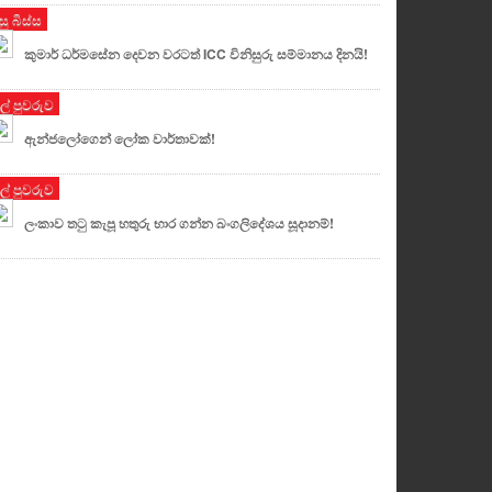
සු බිස්ස
කුමාර් ධර්මසේන දෙවන වරටත් ICC විනිසුරු සම්මානය දිනයි!
ුල් පුවරුව
ඇන්ජලෝගෙන් ලෝක වාර්තාවක්!
ුල් පුවරුව
ලංකාව තටු කැපූ හතුරු භාර ගන්න බංගලිදේශය සූදානම්!