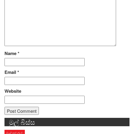
Name
*
Email
*
Website
මුල් බිස්ස
Alternative:
මුල් පුවරුව