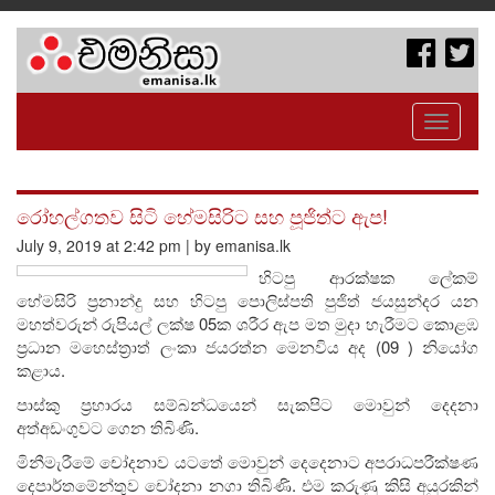
Toggle
navigati
රෝහල්ගතව සිටි හේමසිරිට සහ පූජිත්ට ඇප!
July 9, 2019 at 2:42 pm | by emanisa.lk
හිටපු ආරක්ෂක ලේකම්
හේමසිරි ප්‍රනාන්දු සහ හිටපු පොලිස්පති පුජිත් ජයසුන්දර යන
මහත්වරුන් රුපියල් ලක්ෂ 05ක ශරීර ඇප මත මුදා හැරීමට කොළඹ
ප්‍රධාන මහෙස්ත්‍රාත් ලංකා ජයරත්න මෙනවිය අද (09 ) නියෝග
කළාය.
පාස්කු ප්‍රහාරය සම්බන්ධයෙන් සැකපිට මොවුන් දෙදනා
අත්අඩංගුවට ගෙන තිබිණි.
මිනීමැරීමේ චෝදනාව යටතේ මොවුන් දෙදෙනාට අපරාධපරීක්ෂණ
දෙපාර්තමේන්තුව චෝදනා නගා තිබිණි. එම කරුණු කිසි අයුරකින්