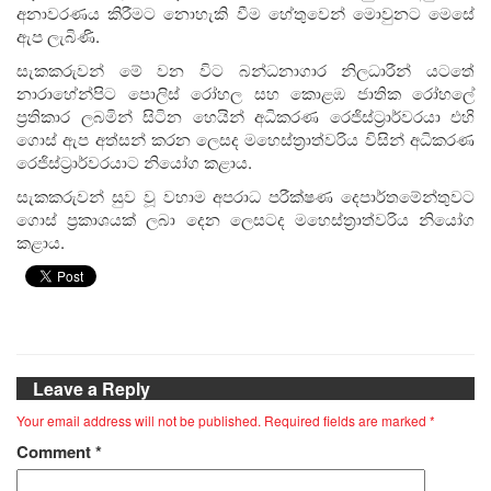
අනාවරණය කිරීමට නොහැකි වීම හේතුවෙන් මොවුනට මෙසේ
ඇප ලැබිණි.
සැකකරුවන් මේ වන විට බන්ධනාගාර නිලධාරීන් යටතේ
නාරාහේන්පිට පොලිස් රෝහල සහ කොළඹ ජාතික රෝහලේ
ප්‍රතිකාර ලබමින් සිටින හෙයින් අධිකරණ රෙජිස්ට්‍රාර්වරයා එහි
ගොස් ඇප අත්සන් කරන ලෙසද මහෙස්ත්‍රාත්වරිය විසින් අධිකරණ
රෙජිස්ට්‍රාර්වරයාට නියෝග කළාය.
සැකකරුවන් සුව වූ වහාම අපරාධ පරීක්ෂණ දෙපාර්තමේන්තුවට
ගොස් ප්‍රකාශයක් ලබා දෙන ලෙසටද මහෙස්ත්‍රාත්වරිය නියෝග
කළාය.
Leave a Reply
Your email address will not be published.
Required fields are marked
*
Comment
*