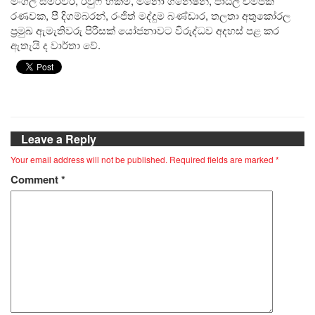
මංගල සමරවීර, රවුෆ් හකීම්, මනෝ ගනේෂන්, පාඨලී චම්පික
රණවක, පී දිගම්බරන්, රංජිත් මද්දුම බණ්ඩාර, තලතා අතුකෝරල
ප්‍රමුඛ ඇමැතිවරු පිරිසක් යෝජනාවට විරුද්ධව අදහස් පළ කර
ඇතැයි ද වාර්තා වේ.
Leave a Reply
Your email address will not be published.
Required fields are marked
*
Comment
*