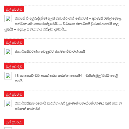
මුල් පුවරුව
ජනපති වී අවුරුද්දකින් අලුත් ව්‍යවස්ථාවක් ගේනවා! – අගමැති රනිල් දෙමළ
සන්ධානයට පොරොන්දු වෙයි…. විධායක ජනාධිපති ධුරයත් අහෝසි කළ
යුතුයි! – දෙමළ සන්ධානය රනිල්ට දන්වයි…
මුල් පුවරුව
ජනාධිපතිවරණය වෙනුවට ජනමත විචාරණයක්!
මුල් පුවරුව
18 ගෙනාවේ මට ආයේ තරඟ කරන්න නෙමේ! – මහින්ද මුල් වරට හෙළි
කරයි!
මුල් පුවරුව
ජනාධිපතිකම අහෝසි කරන්න බැරි වුණොත් ජනාධිපතිවරණය තුන් කොන්
සටනක් කරනවා!
මුල් පුවරුව