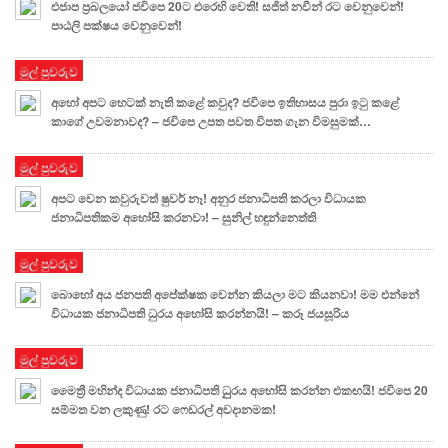
එජාප ප්‍රබලයෝ ජවිපෙ 20ට එරෙහි වෙති! සජිත් නවීන් රට වෙනුවෙන්!
පාඨලි පක්ෂය වෙනුවෙන්!
මුල් පුවරුව
අහෝ අපට හෙටක් නැති කළේ කවුද? ජවිපෙ ඉතිහාසය පුරා ඉටු කළේ
කාගේ උවමනාවද? – ජවිපෙ උපත පවත විපත ගැන විමසුමක්…
මුල් පුවරුව
අපට වෙන කවුරුවත් ෂුවර් නෑ! අනුර ජනාධිපති කරලා විධායක
ජනාධිපතිකම අහෝසි කරනවා! – සුනිල් හඳුන්නෙත්ති
මුල් පුවරුව
බොහෝ අය ජනපති අපේක්ෂක වෙන්න කියලා මට කියනවා! මම එන්නේ
විධායක ජනාධිපති ධුරය අහෝසි කරන්නයි! – කරූ ජයසූරිය
මුල් පුවරුව
මෛත්‍රී මහින්ද විධායක ජනාධිපති ධුුරය අහෝසි කරන්න එකඟයි! ජවිපෙ 20
සම්මත වන ලකුණු! රට ෆෙඩරල් අවදානමක!