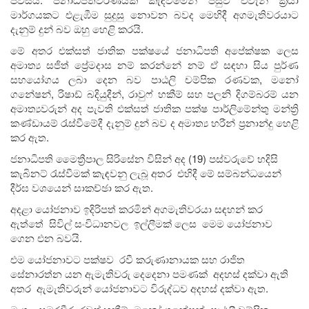
මාර්ගයකට එළැඹීම සුදුසු නොවන බවද මෙහිදී අගමැතිවරයාට
දැනුම් දුන් බව ඔහු හෙළි කරයි.
මේ අතර එක්සත් ජාතික පක්ෂයේ ජනාධිපති අපේක්ෂක ලෙස
අමාත්‍ය සජිත් ප්‍රේමදාස නම් කරන්නේ නම් ඒ සඳහා සිය පුර්ණ
සහයෝගය ලබා දෙන බව පාඨලි චම්පික රණවක, මනෝ
ගනේෂන්, රිෂාඩ් බදියුදීන්, රාවුෆ් හකීම් සහ පලනි දිගම්බරම් යන
අමාත්‍යවරුන් අද පැවති එක්සත් ජාතික පක්ෂ පාර්ලිමේන්තු මන්ත්‍රි
කණ්ඩායම් රැස්වීමේදී දැනුම් දුන් බව ද අමාත්‍ය හරීන් ප්‍රනාන්දු හෙළි
කර ඇත.
ජනාධිපති මෛත්‍රීපාල සිරිසේන විසින් අද (19) පස්වරුවේ හදිසි
කැබිනට් රැස්වීමක් කැඳවනු ලැබූ අතර එහිදී මේ සම්බන්ධයෙන්
දීර්ඝ වශයෙන් සාකච්ඡා කර ඇත.
අදළා යෝජනාව ඉදිරිපත් කරමින් අගමැතිවරයා සඳහන් කර
ඇත්තේ සිවිල් සංවිධානවල ඉල්ලීමක් ලෙස මෙම යෝජනාව
ගෙන එන බවයි.
එම යෝජනාවට පක්ෂව රවී කරුණානායක සහ රාජිත
සේනාරත්න යන ඇමැතිවරු දෙදෙනා පමණක් අදහස් දක්වා ඇති
අතර ඇමැතිවරුන් යෝජනාවට විරුද්ධව අදහස් දක්වා ඇත.