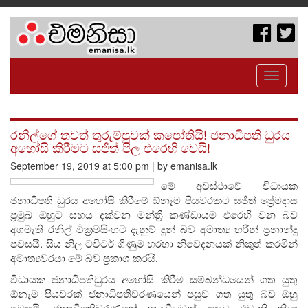
Toggle
navigati
රනිල්ගේ තවත් තුරුම්පුවක් කපෝතියි! ජනාධිපති ධුරය
අහෝසි කිරීමට සජිත් පිල එරෙහි වෙයි!
September 19, 2019 at 5:00 pm | by emanisa.lk
මේ අවස්ථාවේ විධායක
ජනාධිපති ධුරය අහෝසි කිරීමේ ඕනෑම පියවරකට සජිත් ප්‍රේමදාස
ප්‍රමුඛ ඔහුට සහය දක්වන මන්ත්‍රි කණ්ඩායම එරෙහි වන බව
අගමැති රනිල් වික්‍රමසිංහට දැනුම් දුන් බව අමාත්‍ය හරීන් ප්‍රනාන්දු
පවසයි. සිය නිල ට්විටර් ගිණුම හරහා නිවේදනයක් නිකුත් කරමින්
අමාත්‍යවරයා මේ බව ප්‍රකාශ කරයි.
විධායක ජනාධිපතිධුරය අහෝසි කිරීම සම්බන්ධයෙන් ගත යුතු
ඕනෑම පියවරක් ජනාධිපතිවරණයෙන් පසුව ගත යුතු බව ඔහු
පවසයි. ජනාධිපතිවරණයක් කැඳවීමෙන් පසුව එවැනි ක්‍රියා