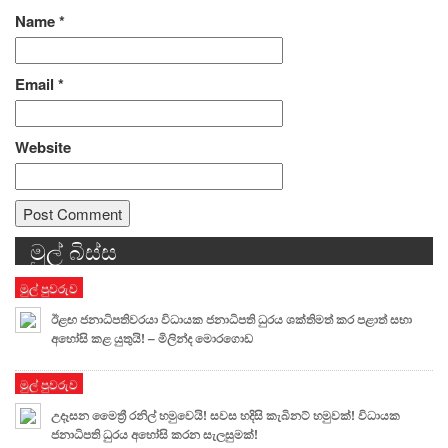
Name
*
Email
*
Website
මුල් බිස්ස
Alternative:
මුල් පුවරුව
ඊළඟ ජනාධිපතිවරයා විධායක ජනාධිපති ධුරය ශක්තිමත් කර පළාත් සභා
අහෝසි කළ යුතුයි! – මිලින්ද මොරගොඩ
මුල් පුවරුව
උදෑසන මෛත්‍රී රනිල් හමුවෙයි! සවස හදිසි කැබිනට් හමුවක්! විධායක
ජනාධිපති ධුරය අහෝසි කරන සැලසුමක්!