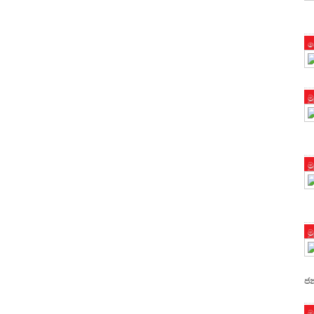
ප
ම
ම
ම
ජන
ම