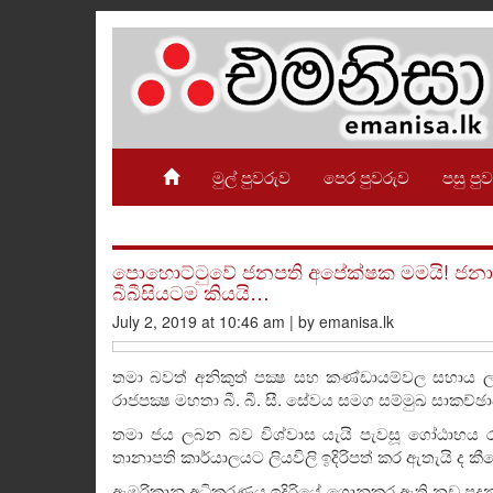
මුල් පුවරුව
පෙර පුවරුව
පසු පු
පොහොට්ටුවේ ජනපති අපේක්ෂක මමයි! ජනාධ
බීබීසියටම කියයි…
July 2, 2019 at 10:46 am | by emanisa.lk
තමා බවත් අනිකුත් පක්‍ෂ සහ කණ්ඩායම්වල සහාය ල
රාජපක්‍ෂ මහතා බී. බී. සී. සේවය සමග සම්මුඛ සාකච්ඡා
තමා ජය ලබන බව විශ්වාස යැයි පැවසූ ගෝඨාභය රාජ
තානාපති කාර්යාලයට ලියවිලි ඉදිරිපත් කර ඇතැයි ද කී
ඇමරිකානු අධිකරණය ඉදිරියේ ගොනුකර ඇති නඩු පදනම