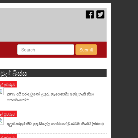
Submit
මුල් බිස්ස
ුල් පුවරුව
2015 අපි පරාද වුණේ උතුරු නැඟෙනහිර ඡන්ද නැති නිසා
නෙමේ-ගෝඨා
ුල් පුවරුව
අලුත් පරපුර කිව යුතු සියල්ල ගෝඨාගේ මුණටම කියයි! (video)
ුල් පුවරුව