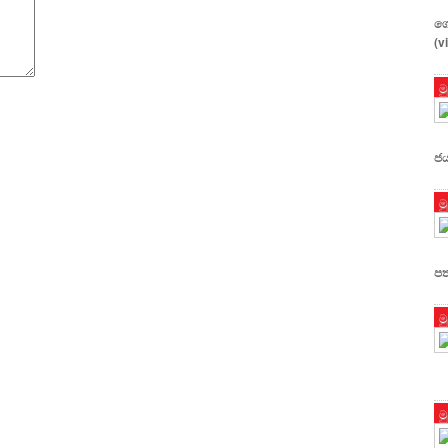
ගෝ
(v
ම
ජය
ම
පත
ම
ම