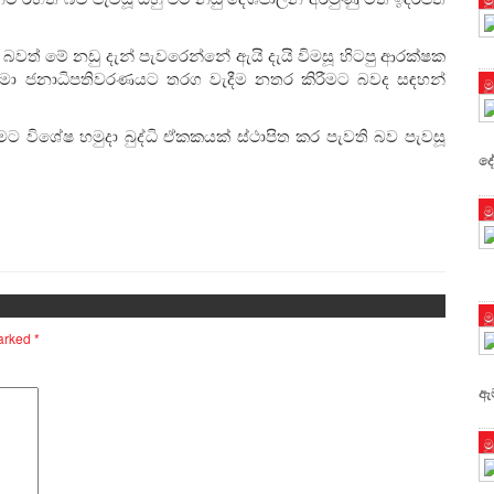
වත් මේ නඩු දැන් පැවරෙන්නේ ඇයි දැයි විමසූ හිටපු ආරක්ෂක
තේ තමා ජනාධිපතිවරණයට තරග වැදීම නතර කිරීමට බවද සඳහන්
ම
 විශේෂ හමුදා බුද්ධි ඒකකයක් ස්ථාපිත කර පැවති බව පැවසූ
දේ
ම
ම
marked
*
ඇම
ම