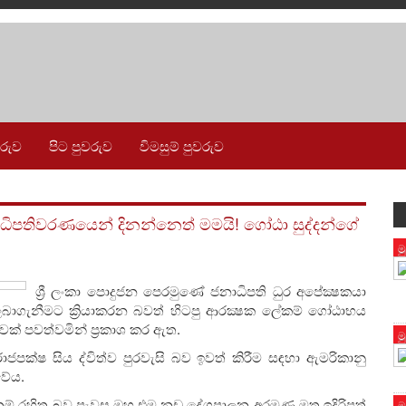
වරුව
පිට පුවරුව
විමසුම් පුවරුව
ිපතිවරණයෙන් දිනන්නෙත් මමයි! ගෝඨා සුද්දන්ගේ
ම
ශ්‍රී ලංකා පොදුජන පෙරමුණේ ජනාධිපති ධුර අපේක්‍ෂකයා
බාගැනීමට ක්‍රියාකරන බවත් හිටපු ආරක්‍ෂක ලේකම් ගෝඨාභය
වක් පවත්වමින් ප‍්‍රකාශ කර ඇත.
ම
පක්ෂ සිය ද්විත්ව පුරවැසි බව ඉවත් කිරීම සඳහා ඇමරිකානු
වේය.
් රහිත බව පැවසූ ඔහු එම නඩු දේශපාලන අරමුණු මත ඉදිරිපත්
ම