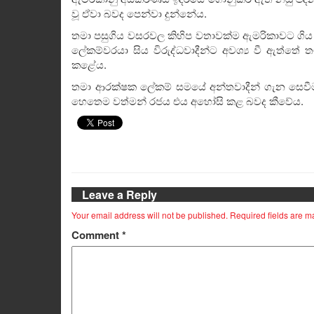
වූ ඒවා බවද පෙන්වා දුන්නේය.
තමා පසුගිය වසරවල කිහිප වතාවක්ම ඇමරිකාවට ගිය බ
ලේකම්වරයා සිය විරුද්ධවාදීන්ට අවශ්‍ය වී ඇත්
කළේය.
තමා ආරක්ෂක ලේකම් සමයේ අන්තවාදීන් ගැන සෙවීමට
හෙතෙම වත්මන් රජය එය අහෝසි කළ බවද කීවේය.
Leave a Reply
Your email address will not be published.
Required fields are 
Comment
*