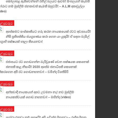
කෝලාහළ ඇතිවෙන්නේ රනිල් බලයට ආවම! සිංහලයන් කැමති
ඨාට නම් මුස්ලිම් ජනතාවත් කැමති ඔහුටයි! – A.L.M අතාවුල්ලා
ideo)
ුල් පුවරුව
අපේකමට සංස්කෘතියට ගරු කරන නායකයෙක් රටට අවශ්‍යයයි!
නිසි ප්‍රතිපත්තිය ජයග්‍රහණය කරා ගෙන යා යුතුයි! ඒ සඳහා බැසිල්
ග්‍රාහි පක්ෂයක් හදලා තියෙනවා!
ුල් පුවරුව
එජාපයට රට ගොඩගන්න බැරිවුණේ වෙන පක්ෂයක කෙනෙක්
ජනපති කළ නිසායි! 2020 අපේම ජනාධිපති කෙනෙක්
්කරගෙන අපි රට ගොඩනඟනවා! – චමින්ද විජේසිරි
ුල් පුවරුව
අන්තවාදී නායකයන් අපට උවමනා නෑ! නව මුස්ලිම්
නායකත්වයක් ගොඩ නඟනවා! – මහින්ද (video)
ුල් පුවරුව
ගෝඨා එනවා නම් හොඳයි! අපි උඩින්ම දිනනවා – රාජිත දිනන