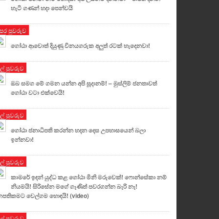
හැටි ගණන් හදා පෙන්වයි
ෙර පුවරුව
ගෝඨා ආවොත් දියුණු විනයගරුක අලුත් රටක් හැදෙනවා!
ුල් පුවරුව
ඔබ සමග මේ ගමන යන්න අපි සූදානම්! – මුස්ලිම් ජනතාවත්
ගෝඨා වටා එක්වෙයි!
ුල් පුවරුව
ගෝඨා ජනාධිපති කරන්න හදන දෙස උපහාසයෙන් බලා
ඉන්නවා!
ුල් පුවරුව
කාමරේ ඉඳන් යුද්ධ කළ ගෝඨා මිනි මරුවෙක්! ෆොන්සේකා නම්
නියමයි! සිරිසේන මගේ ගෑණිත් පවරගන්න බැරි නෑ!
පතිකමට වෙල්ගම හොඳයි! (video)
ුල් පුවරුව