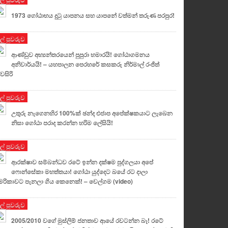
1973 ගෝඨාභය දුටු යාපනය සහ යාපනේ වත්මන් තරුණ පරපුර!
ුල් පුවරුව
ආණ්ඩුව අභ්‍යන්තරයෙන් පුපුරා හමාරයි! ගෝඨාගමනය
අනිවාර්යයි! – යහපාලන පෙරහරේ කසකරු නිර්මාල් රංජිත්
වසිරි
ුල් පුවරුව
උතුරු නැගෙනහිර 100%ක් ඡන්ද එජාප අපේක්ෂකයාට ලැබෙන
නිසා ගෝඨා පරාද කරන්න හරිම ලේසියි!
ුල් පුවරුව
ආරක්ෂාව සම්බන්ධව රටේ ඉන්න දක්ෂම පුද්ගලයා අපේ
ෆොන්සේකා මහත්තයා! ගෝඨා යුද්දෙට බයේ රට දාලා
රිකාවට පැනලා ගිය කෙනෙක්! – වෙල්ගම (video)
ුල් පුවරුව
2005/2010 වගේ මුස්ලිම් ජනතාව ආයේ රවටන්න බෑ! රටේ