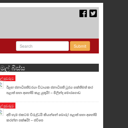
Submit
මුල් බිස්ස
ුල් පුවරුව
ඊළඟ ජනාධිපතිවරයා විධායක ජනාධිපති ධුරය ශක්තිමත් කර
පළාත් සභා අහෝසි කළ යුතුයි! – මිලින්ද මොරගොඩ
ුල් පුවරුව
අපි හැම එකටම විරුද්ධයි කියන්නේ බොරු! පළාත් සභා අහෝසි
කරන්න පක්ෂයි! – ජවිපෙ