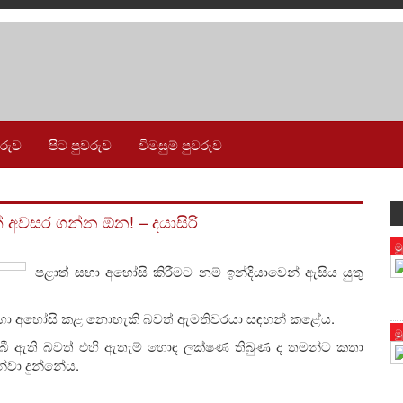
වරුව
පිට පුවරුව
විමසුම් පුවරුව
 අවසර ගන්න ඕන! – දයාසිරි
ම
පළාත් සභා අහෝසි කිරීමට නම් ඉන්දියාවෙන් ඇසිය යුතු
භා අහෝසි කළ නොහැකි බවත් ඇමතිවරයා සඳහන් කළේය.
ම
ී ඇති බවත් එහි ඇතැම් හොඳ ලක්ෂණ තිබුණ ද තමන්ට කතා
්වා දුන්නේය.