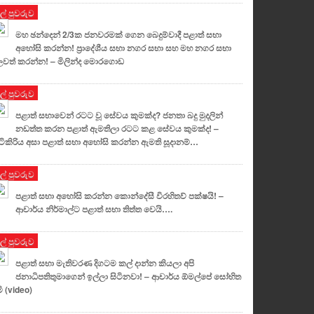
ුල් පුවරුව
මහ ඡන්දෙන් 2/3ක ජනවරමක් ගෙන බෙදුම්වාදී පළාත් සභා
අහෝසි කරන්න! ප්‍රාදේශීය සභා නගර සභා සහ මහ නගර සභා
වත් කරන්න! – මිලින්ද මොරගොඩ
ුල් පුවරුව
පළාත් සභාවෙන් රටට වූ සේවය කුමක්ද? ජනතා බදු මුදලින්
නඩත්ත කරන පළාත් ඇමතිලා රටට කළ සේවය කුමක්ද! –
ටිකිරිය අසා පළාත් සභා අහෝසි කරන්න ඇමති සූදානම්…
ුල් පුවරුව
පළාත් සභා අහෝසි කරන්න කොන්දේසී විරහිතව් පක්ෂයි! –
ආචාර්ය නිර්මාල්ට පළාත් සභා තිත්ත වෙයි….
ුල් පුවරුව
පළාත් සභා මැතිවරණ දිගටම කල් දාන්න කියලා අපි
ජනාධිපතිතුමාගෙන් ඉල්ලා සිටිනවා! – ආචාර්ය ඕමල්පේ සෝභිත
මි (video)