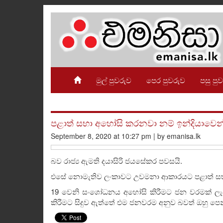
මුල් පුවරුව
පෙර පුවරුව
පසු පු
පළාත් සභා අහෝසි කරනවා නම් ඉන්දියාවෙන්
September 8, 2020 at 10:27 pm | by emanisa.lk
බව රාජ්‍ය ඇමති දයාසිරි ජයසේකර පවසයි.
එසේ නොමැතිව ලංකාවට උවමනා ආකාරයට පළාත් ස
19 වෙනි සංශෝධනය අහෝසි කිරීමට ජන වරමක් ලැබ
කිරීමට සිදුව ඇත්තේ එම ජනවරම අනුව බවත් ඔහු පෙන