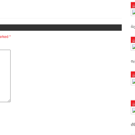
ම
බල
marked
*
ම
පැ
ම
ම
හි