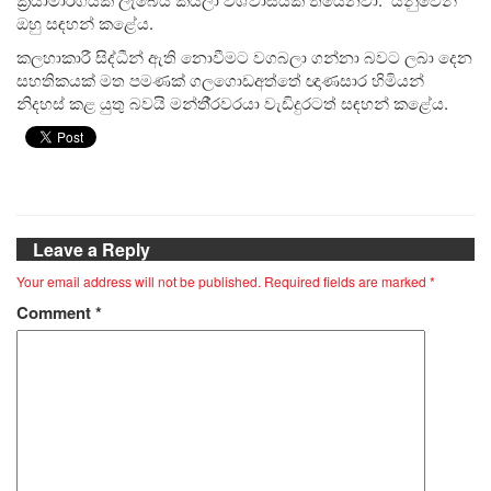
ඔහු සඳහන් කළේය.
කලහාකාරී සිද්ධීන් ඇති නොවීමට වගබලා ගන්නා බවට ලබා දෙන
සහතිකයක් මත පමණක් ගලගොඩඅත්තේ ඥාණසාර හිමියන්
නිදහස් කළ යුතු බවයි මන්තී‍්‍රවරයා වැඩිදුරටත් සඳහන් කළේය.
Leave a Reply
Your email address will not be published.
Required fields are marked
*
Comment
*