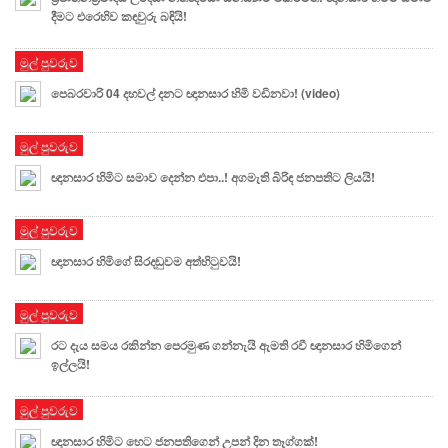
දීමට එරෙහිව කඳවුරු බඳියි!
මුල් පුවරුව
පෙබරවාරි 04 දහවල් දනට ඥානසාර හිමි වඩිනවා! (video)
මුල් පුවරුව
ඥානසාර හිමිට සමාව දෙන්න එපා..! අගමැති බිරිඳ ජනපතිට ලියයි!
මුල් පුවරුව
ඥානසාර හිමිගේ සිරදඬුවම අත්හිටුවයි!
මුල් පුවරුව
රට දැය සමය රකින්න පෙරමුණ ගන්නැයි ඇමති රවී ඥානසාර හිමිගෙන්
ඉල්ලයි!
මුල් පුවරුව
ඥානසාර හිමිට හෙට ජනපතිගෙන් උපන් දින තෑග්ගක්!