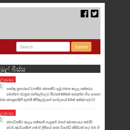
Submit
මුල් බිස්ස
ුල් පුවරුව
පාස්කු ප්‍රහාරයේ වගකීම ජනපතිට දැමූ එජාප කැලෑ පත්තරය
මෙන්න! රටපුරා පන්සල්වලට පිටපත් 600ක් බෙදන්න ගිය ශාසන
මක ජනප්‍රසාදිනි ඇමති කිරිඇල්ලගේ ගෝලයෝ 03ක් අත්අඩංගුවට!
ුල් පුවරුව
ජනාධිපතිට කැලෑ පත්තරේ ගැහුවේ මගේ අමාත්‍යංශය තමයි!
වෙබ් අඩවියකින් ගත් ඒ ලිපියේ රාජ්‍ය විරෝධි කිසිවක් නෑ! මම ඒ