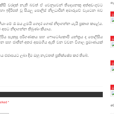
ගැ
කිසි වරදක් නැති බවත් ඒ වෙනුවෙන් තිදෙනෙකු අත්අඩංගුවට
 ඉදිරිපත් වූ සියලු පොලිස් නිලධාරීන් අමාරුවේ වැටෙන බව
ම
ියා මේ රෑ ඔය ළමයි ගෙදර ගොස් නිදාගන්න යැයි ප්‍රකාශ කළේය.
ම් අපට නිදාගන්න තිබුණා කියාය.
 ලිපිය සැකසූ පරිගණකය සහ ෆොටෝකොපි යන්ත්‍රය ද පොලිසිය
ම
වචන සහ ජාතීන් අතර අසමගිය ඇති වන වචන විශාල ප්‍රමාණයක්
එජාපයට ලබා දීම ඔහු නැවතත් ප්‍රතික්ෂේප කර තිබේ.
ම
ම
marked
*
ව