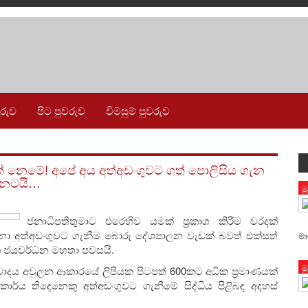
වරුව
පිට පුවරුව
විමසුම් පුවරුව
ක් නෙමේ! අපේ අය අත්අඩංගුවට ගත් පොලිසිය ගැන
ා නටයි…
ම
ජනාධිපතිතුමාට එරෙහිව යමක් ප්‍රකාශ කිරීම වරදක්
ෙනා අත්අඩංගුවට ගැනීම බොරු දේශපාලන වැඩක් බවත් එක්සත්
මා
්ශංක ජයවර්ධන මහතා පවසයි.
ම
වාදය අවුලන ආකාරයේ ලිපියක පිටපත් 600කට අධික ප්‍රමාණයක්
ාර්ය තිදෙනෙකු අත්අඩංගුවට ගැනීමේ සිද්ධිය පිළිබඳ අදහස්