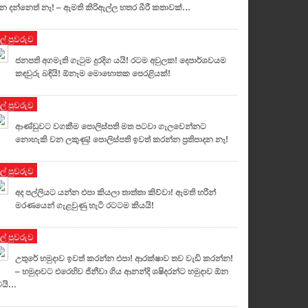
න දන්නෙත් නෑ! – ඇමති කිරිඇල්ල හතර බීරී කතාවක්…
ුල් පුවරුව
ජනපති අගමැති ගැටුම දුරදිග යයි! රටම අවුලක! දෙපාර්ශවයම
කඳවුරු බඳියි! ඕනෑම මොහොතක පෙරළියක්!
ුල් පුවරුව
ආණ්ඩුවට වගකීම පොලිස්පති මත පටවා ගැලවෙන්නට
නොහැකි වන ලකුණු! පොලිස්පති ඉවත් කරන්න ප්‍රතිපාදන නෑ!
ුල් පුවරුව
අද පල්ලියට යන්න එපා කියලා තාත්තා කිව්වා! ඇමති හරීන්
මරණයෙන් ගැළවුණු හැටි රටටම කියයි!
ුල් පුවරුව
උතුරේ හමුදාව ඉවත් කරන්න එපා! ආරක්ෂාව තව වැඩි කරන්න!
– හමුදාවට එරෙහිව ජිනීවා ගිය ආනන්දි ශෂිදරන්ට හමුදාව ඕන
ෙයි…