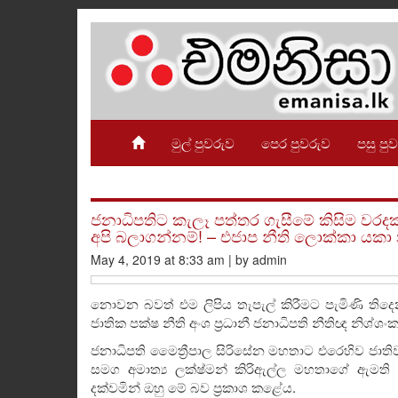
මුල් පුවරුව
පෙර පුවරුව
පසු පු
ජනාධිපතිට කැලෑ පත්තර ගැසීමේ කිසිම වරද
අපි බලාගන්නම්! – එජාප නීති ලොක්කා යක
May 4, 2019 at 8:33 am | by admin
නොවන බවත් එම ලිපිය තැපැල් කිරීමට පැමිණි තිද
ජාතික පක්ෂ නීති අංශ ප්‍රධානී ජනාධිපති නීතිඥ නිශ
ජනාධිපති මෛත්‍රීපාල සිරිසේන මහතාට එරෙහිව ජාති
සමග අමාත්‍ය ලක්ෂ්මන් කිරිඇල්ල මහතාගේ ඇමති ක
දක්වමින් ඔහු මේ බව ප්‍රකාශ කළේය.