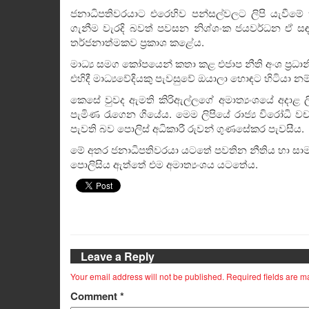
ජනාධිපතිවරයාට එරෙහිව පන්සල්වලට ලිපි යැවීමේ 
ගැනීම වැරදි බවත් පවසන නිශ්ශංක ජයවර්ධන ඒ සඳහා
තර්ජනාත්මකව ප්‍රකාශ කළේය.
මාධ්‍ය සමග කෝපයෙන් කතා කළ එජාප නීති අංශ ප්‍රධාන
එහිදී මාධ්‍යවේදියකු පැවසුවේ ඔයාලා හොඳට හිටියා න
කෙසේ වුවද ඇමති කිරිඇල්ලගේ අමාත්‍යංශයේ අදාළ
පැමිණ රැගෙන ගියේය. මෙම ලිපියේ රාජ්‍ය විරෝධි 
පැවති බව පොලිස් අධිකාරී රුවන් ගුණසේකර පැවසීය.
මේ අතර ජනාධිපතිවරයා යටතේ පවතින නීතිය හා සාමය 
පොලිසිය ඇත්තේ එම අමාත්‍යංශය යටතේය.
Leave a Reply
Your email address will not be published.
Required fields are 
Comment
*