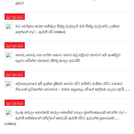
අතට!
මුල් පුවරුව
මට චෝදනා කරන සජිත්ලා පිස්සු බල්ලෝ! මම පිස්සු බල්ලන්ට උත්තර
දෙන්නේ නෑ! – ඇමති රවී (video)
මුල් පුවරුව
හොරු හොරු ගහ ගන්න කොට හොර බඩු එළියට එනවා! මේ ආණ්ඩුව
පළවා හරින්න ජනතාව තීන්දු කරලා ඉවරයි!
මුල් පුවරුව
දේශපාලනයේ අපි දැක්ක දූෂිතම හොරා රවී! සජිත්ට බණින රවීට ගමකට
ගියොත් ගුටිකන්න වෙනවා! – එජාප පසුපෙළ රවීගේ කලිසම ගලවා දමයි…..
මුල් පුවරුව
බැංකු කඩලා හොරකම් කරලා කොමිස් ගහලා බ්‍රාහ්මණයෙක් වෙන්න බෑ! –
ඇමති සජිත්ගෙන් රනිල්ගේ අතවැසි ඇමති රවීට දැවැන්ත ප්‍රහාරයක්….
(video)