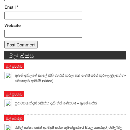
Email
*
Website
මුල් බිස්ස
Alternative:
මුල් පුවරුව
ඇමති අකිලගේ කාලේ කිසි වැඩක් කරලා නෑ! ඇමති සජිත් කුරගල මුදාගන්නා
මෙහෙයුම අරඹයි! (video)
මුල් පුවරුව
පුරාවස්තු නිදන් රකින්න දැඩි නීති ගේනවා! – ඇමති සජිත්
මුල් පුවරුව
රනිල් පන්නා සජිත් අගමැති කරන කුමන්ත්‍රණයේ සියලු තොරතුරු රනිල් පිල