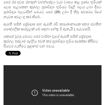
පෙර රජ දවස රහතුන් වහන්සේලා වැඩ වාසය කළ පුණ්‍ය භූමියක්
ලෙස සැලකෙන කුරගල පුරාවිද්‍යා භූමියට විදුලි බලය ලබා දීමට
පුරාවිද්‍යා බලධාරීන් මෙයට පෙර (26) ලබා දී තිබූ අවසරය ඊයේ
නැවත අවලංගු කර තිබේ.
ඇමති සජිත් ප්‍රේමදාස සහ ඇමති රවී කරුණානායක අතර පවතින
පෞද්ගලික ආරවුලක් මේ සඳහා හේතු වී ඇතැයි ද පැවසෙයි.
කෙසේ වුවද මෙයට පෙර වාර්තා වූයේ ඇමති සජිත් ප්‍රේමදාස
කුරගල ඉස්ලාම් පල්ලිය ඉවත් කර පුරාවිද්‍යා භූමිය ආරක්ෂා කිරීමට
පියවර ගැනීමට සූදානම් වන බවය.