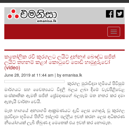
Toggle
navigati
කතෝලික රවී කුරගලට ලයිට් දුන්නා! බෞද්ධ සජිත්
ලයිට් තහනම් කළා! කොටුවේ පොඩි හාමුදුරුවෝ
(video)
June 28, 2019 at 11:44 am | by emanisa.lk
කුරගල පුරාවිද්‍යා භූමියේ පිවිසුම්
මාර්ගයට සහ චෛත්‍යයට විදුලි බලය ලබා දීමේ වැඩපිළිවෙළ
සංස්කෘතික ඇමති සජිත් ප්‍රේමදාසගේ බලපෑම් මත නතර කර දමා
ඇතැයි වාර්තා වෙයි.
මෑත භාගයේ අන්‍යාගමි ආක්‍රමණයට දැඩි ලෙස ගොදුරු වූ කුරගල
පුරවිද්‍යා භූමියේ පිහිටි ඉස්ලාම් පල්ලිය ඉවත් කරන ලෙස අධිකරණ
නියෝගයක් ලැබී තිබුණ ද මෙතෙක් එය ඉවත් කර නොමැත.