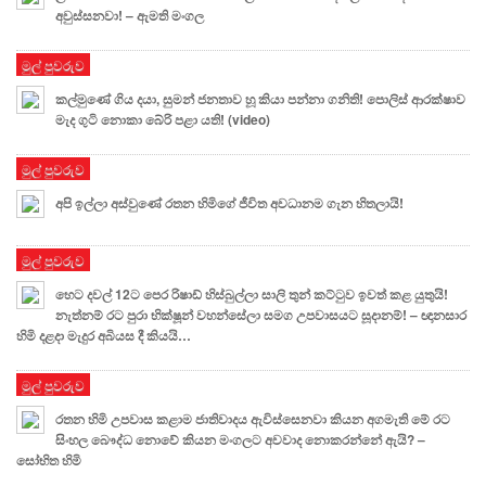
අවුස්සනවා! – ඇමති මංගල
මුල් පුවරුව
කල්මුණේ ගිය දයා, සුමන් ජනතාව හූ කියා පන්නා ගනිති! පොලිස් ආරක්ෂාව
මැද ගුටි නොකා බේරි පළා යති! (video)
මුල් පුවරුව
අපි ඉල්ලා අස්වුණේ රතන හිමිගේ ජීවිත අවධානම ගැන හිතලායි!
මුල් පුවරුව
හෙට දවල් 12ට පෙර රිෂාඩ් හිස්බුල්ලා සාලි තුන් කට්ටුව ඉවත් කළ යුතුයි!
නැත්නම් රට පුරා භික්ෂූන් වහන්සේලා සමග උපවාසයට සූදානම්! – ඥානසාර
හිමි දළදා මැදුර අබියස දී කියයි…
මුල් පුවරුව
රතන හිමි උපවාස කළාම ජාතිවාදය ඇවිස්සෙනවා කියන අගමැති මේ රට
සිංහල බෞද්ධ නොවේ කියන මංගලට අවවාද නොකරන්නේ ඇයි? –
සෝභිත හිමි