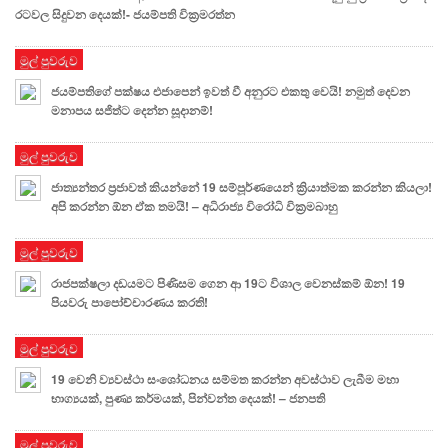
රටවල සිදුවන දෙයක්!- ජයම්පති වික්‍රමරත්න
මුල් පුවරුව
ජයම්පතිගේ පක්ෂය එජාපෙන් ඉවත් වී අනුරට එකතු වෙයි! නමුත් දෙවන
මනාපය සජිත්ට දෙන්න සූදානම්!
මුල් පුවරුව
ජාත්‍යන්තර ප්‍රජාවත් කියන්නේ 19 සම්පූර්ණයෙන් ක්‍රියාත්මක කරන්න කියලා!
අපි කරන්න ඕන ඒක තමයි! – අධිරාජ්‍ය විරෝධි වික්‍රමබාහු
මුල් පුවරුව
රාජපක්ෂලා දඩයමට පිණිසම ගෙන ආ 19ට විශාල වෙනස්කම් ඕන! 19
පියවරු පාපෝච්චාරණය කරති!
මුල් පුවරුව
19 වෙනි ව්‍යවස්ථා සංශෝධනය සම්මත කරන්න අවස්ථාව ලැබීම මහා
භාග්‍යයක්, පුණ්‍ය කර්මයක්, පින්වන්ත දෙයක්! – ජනපති
මුල් පුවරුව