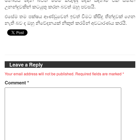
උනන්දුවකින් කටයුතු කරන බවත් ඔහු පවසයි.
එසේම තම පක්ෂය ආණ්ඩුවෙන් ඉවත් වීමට කිසිදු තීන්දුවක් ගෙන
නැති බව ද ඔහු නිවේදනයක් නිකුත් කරමින් අවධාරණය කරයි.
Leave a Reply
Your email address will not be published.
Required fields are marked
*
Comment
*