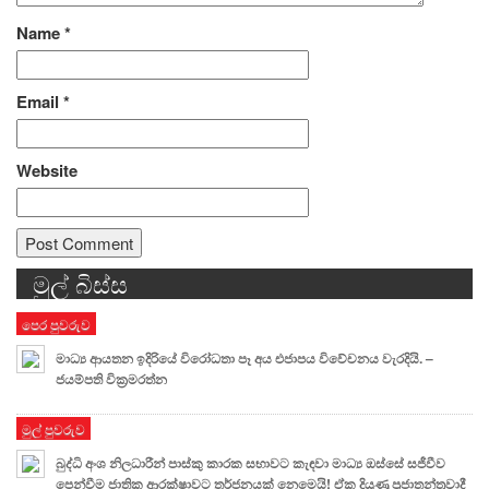
Name
*
Email
*
Website
මුල් බිස්ස
Alternative:
පෙර පුවරුව
මාධ්‍ය ආයතන ඉදිරියේ විරෝධතා පෑ අය එජාපය විවේචනය වැරදියි. –
ජයම්පති වික්‍රමරත්න
මුල් පුවරුව
බුද්ධි අංශ නිලධාරීන් පාස්කු කාරක සභාවට කැඳවා මාධ්‍ය ඔස්සේ සජීවීව
පෙන්වීම ජාතික ආරක්ෂාවට තර්ජනයක් නෙමෙයි! ඒක දියුණු ප්‍රජාතන්ත්‍රවාදී