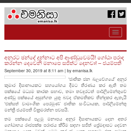
Toggle
navigati
අනුරට ඡන්දේ දුන්නාට අපි ආණ්ඩුවෙමයි! ගෝඨා පරාද
කරන්න දෙවෙනි මනාපෙ සජිත්ට දෙනවා! – ජයම්පති
September 30, 2019 at 8:11 am | by emanisa.lk
‘ජාතික ජන බලවේගයේ’ අනුර
කුමාර දිසානායකට සහයෝගය දීමට තීරණය කර ඇති තම
පක්ෂයේ මධ්‍යම කාරක සභාව, තමා තවදුරටත් පාර්ලිමේන්තුවේ
අණ්ඩු පක්ෂයේ අසුන්ගත යුතු බවද ඒකමතිකව තීන්දුකර ඇතැයි
‘එක්සත් වාමාංශික පෙරමුණ’ ජාතික සංවිධායක, පාර්ලිමේන්තු
මන්ත්‍රී ජයම්පති වික්‍රමරත්න පවසයි.
තම පක්ෂයේ පළමු මනාපය අනුර දිසානායකට දෙන අතර
ගෝඨාභය රාජපක්ෂ පරාජය කිරීම සඳහා සජිත් ප්‍රේමදාසට දෙවන
මනාපය දෙන බවත් මෙම කරුණු දෙක සඳහාම එක සමාන