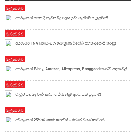
මුල් පුවරුව
අයවැයෙන් සහන දී නැවත බදු ලෙස ලබා ගැනීමේ සැලසුමක්!
මුල් පුවරුව
අයවැයට TNA සහාය ඕන නම් ත්‍රස්ත විරෝධි පනත අහෝසි කරනු!
මුල් පුවරුව
අයවැයෙන් E-bay, Amazon, Aliexpress, Banggood භාණ්ඩ සඳහා බදු!
මුල් පුවරුව
වැටුප් සහ බදු වැඩි කරන ඇස්බැන්දුම් අයවැයක් සූදානම්!
මුල් පුවරුව
අවයැයෙන් 25%ක් හොරා කනවා! – රජයේ විගණකාධිපති