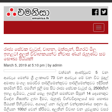
Toggle
navigati
රාජ්‍ය සේවක වැටුප්, වාහන, මත්පැන්, සිගරට් මිල
ඉහළට! අලුත් විවාහකයන්ට නිවාස ණය! රුහුණට සම
සෞඛ්‍ය පීඨයක්!
March 5, 2019 at 5:10 pm | by admin
වත්මන් ආණ්ඩුවේ 5 වන
අයවැය මෙන්ම ශ්‍රී ලංකාවේ 73 වන අයවැය මේ වන විට මුදල්
අමාත්‍ය මංගල සමරවීර පාර්ලිමේන්තුවට පාර්ලිමේන්තුවට ඉදිරිපත්
කරමින් සිටී. එමගින් ජුලි මස සිට රාජ්‍ය සේවක වැටුප් රු. 2500කින්
ඉහළ දැමීමට, උසස් පෙළ ඉහළින් සමත්වන සිසුන් 14 දෙනෙකුට
විදේශ ශිෂ්‍යත්ව ලබා දීමට, රුහුණු විශ්වවිද්‍යාලයේ සම සෞඛ්‍ය
පීඨයක් පිහිටුවීමට, අයාලේ යන බල්ලන් වන්ද්‍යකරණය සඳහා රු.
මිලියන 100ක් වෙන් කිරීමට, අලුතින් විවාහ වන යුවළකට වසර