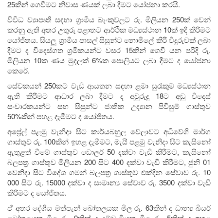
25කින් ගෙවීමට නිවාස ණයක් ලබා දීමට යෝජනා කරයි.
විවිධ ව්‍යාපෘති සඳහා ග්‍රාමීය බැංකුවලට රු. මිලියන 250ක් වෙන්
කරනු ඇති අතර උතුරු පළාතට ආර්ථික මධ්‍යස්ථාන 10ක් ඉදි කිරීමට
යෝජිතය. සියලු ග්‍රාමීය පාසල් සිසුන්ට නොමිලේ කිරි වීදුරුවක් ලබා
දීමට ද විදෙස්ගත ශ්‍රමිකයන්ට වසර 15කින් ගෙවී යන පරිදි රු.
මිලියන 10ක ණය මුදලක් 6%ක පොලියට ලබා දීමට ද යෝජනා
කෙරේ.
සේවකයන් 250කට වැඩි ආයතන සඳහා ළමා සුරැකුම් මධ්‍යස්ථාන
ඇති කිරීමට ආධාර ලබා දීමට ද අවුරුදු 18ට අඩු විදෙස්
සංචාරකයන්ට සහ සිසුන්ට ජාතික උද්‍යාන පිවිසුම් ගාස්තුව
50%කින් පහළ දැමීමට ද යෝජිතය.
අප්‍රේල් පළමු වැනිදා සිට කාර්යබහුල වේලාවට අධිවේගී මාර්ග
ගාස්තුව රු. 100කින් ඉහළ දැමීමට, මැයි පළමු වැනිදා සිට කැසිනෝ
ඇතුළත් වීමේ ගාස්තුව ඩොලර් 50 දක්වා වැඩි කිරීමට, කැසිනෝ
බලපත්‍ර ගාස්තුව මිලියන 200 සිට 400 දක්වා වැඩි කිරීමට, ජුනි 01
වෙනිදා සිට විදේශ ගමන් බලපත්‍ර ගාස්තුව එක්දින සේවාව රු. 10
000 සිට රු. 15000 දක්වා ද සාමාන්‍ය සේවාව රු. 3500 දක්වා වැඩි
කිරීමට ද යෝජිතය.
ඒ අතර දේශීය මත්පැන් බෝතලයක මිල රු. 63කින් ද ධාන්‍ය බියර්
බෝතලයක මිල රු. 9කින් ද දුම්වැටියක මිල රු. 5කින් ද ඉහළ