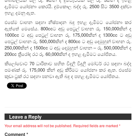
දැමීමට යෝජනා කෙරයි. දුම්කොල බද්ද රු. 2500 සිට 3500 දක්වා
ඉහළ දමනු ඇත.
එසේම වාහන සඳහා නිෂ්පාදන බදු ඉහළ දැමීමට යෝජනා කර
ඇත්තේ මෙසේය. 800ccට අඩු පෙට්‍රල් වාහන රු. 150,000කින් ද
1000cc ට අඩු පෙට්‍රල් වාහන රු. 175,000කින් ද 1300cc ට අඩු
පෙට්‍රල් වාහන රු. 500,000කින් ද 800cc ට අඩු දෙමුහුන් වාහන රු.
250,000කින් ද 1500cc ට අඩු දෙමුහුන් වාහන – රු. 500,000කින් ද
200cc ත්‍රීරෝද රථ රු. 60,000කින් ද ඉහළ දැමීමට යෝජිතය.
කිලෝවොට් 70 ධාරිතාව සහිත විදුලි විදුලි මෝටර් රථ සඳහා බද්ද
පමණක් රු. 175,000 කින් අඩු කිරීමට යෝජනා කර ඇත. එසේම
කුඩා ට්‍රක් රථ සඳහා පනවා ඇති බදු ද පහළ දැමීමට යෝජිතය.
Leave a Reply
Your email address will not be published.
Required fields are marked
*
Comment
*