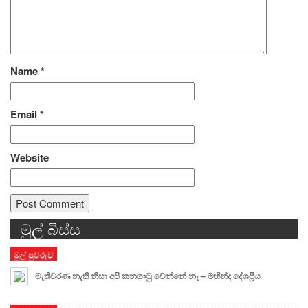
Name
*
Email
*
Website
මුල් බිස්ස
Alternative:
මුල් පුවරුව
මැතිවරණ නැති නිසා අපි කනගාටු වෙන්නේ නෑ – මහින්ද දේශප්‍රිය