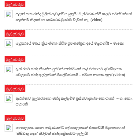
මුල් පුවරුව
පළාත් සභා ඡන්ද මුලින් පැවැත්විය යුතුයි! මැතිවරණ නිසි කලට පවත්වන්නේ
නැත්නම් නිදහස් හා සාධාරණ වුණාට වැඩක් නෑ! (video)
මුල් පුවරුව
බහුතරයේ මතය ක්‍රියාත්මක කිරීම ප්‍රජාතන්ත්‍රවාදයේ මළගමයි! – මැකො
මුල් පුවරුව
දැන් රටේ ඡන්ද තියන්න පුළුවන් තත්ත්වයක් නෑ! එජාපයට අවාසිදායක
වෙලාවේ ඡන්ද ඉල්ලන්නේ ම්ලේච්ඡයෝ! – ජවිපෙ නායක අනුර (video)
මුල් පුවරුව
ආරක්ෂාව මුල්කරගෙන ඡන්ද කල්දැමීම ත්‍රස්තවාදයේම කොටසක්! – මැ.කො.
සභාපති
මුල් පුවරුව
යහපාලනය ගෙනා තරුණයන්ට දේශපාලකයන් එපාවෙයි! මැකොගෙන්
‘කිසිවකු නැත’ තීරුවක් ඡන්ද පත්‍රිකාවට ඉල්ලයි!