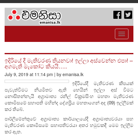
Toggle
navigati
ඉදිරියේ දී මැතිවරණ තියනවා! ඉල්ලා අස්වෙන්න එපා! –
අගමැති මැකෝට කියයි…..
July 9, 2019 at 11:14 pm | by emanisa.lk
ඉදිරියේදී මැතිවරණ කීපයක්
පැවැත්වීමට නියමිතව ඇති හෙයින් ඉල්ලා අස් වීමට
නොසිතන්නැයි අග්‍රාමාත්‍ය රනිල් වික්‍රමසිංහ මහතා මැතිවරණ
කොමිසමේ සභාපති මහින්ද දේශප්‍රිය මහතාගෙන් අද (09) ඉල්ලීමක්
කර තිබේ.
පාර්ලිමේන්තුවේ අග්‍රාමාත්‍ය කාර්යාලයේදී අග්‍රාමාත්‍යවරයා සහ
මැතිවරණ කොමිසමේ සභාපතිවරයා අතර හමුවකදී මෙම ඉල්ලීම
කර ඇත.