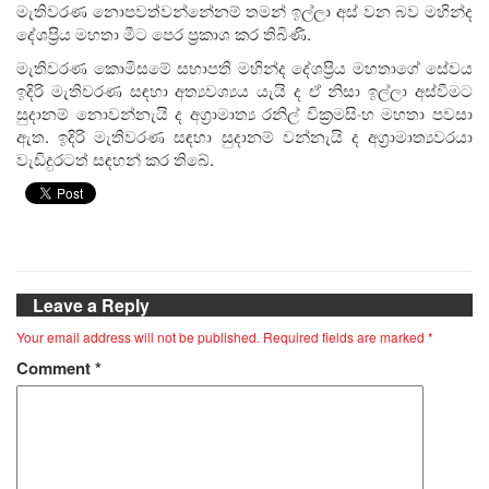
මැතිවරණ නොපවත්වන්නේනම් තමන් ඉල්ලා අස් වන බව මහින්ද
දේශප්‍රිය මහතා මීට පෙර ප්‍රකාශ කර තිබිණි.
මැතිවරණ කොමිසමේ සභාපති මහින්ද දේශප්‍රිය මහතාගේ සේවය
ඉදිරි මැතිවරණ සඳහා අත්‍යවශ්‍යය යැයි ද ඒ නිසා ඉල්ලා අස්වීමට
සුදානම් නොවන්නැයි ද අග්‍රාමාත්‍ය රනිල් වික්‍රමසිංහ මහතා පවසා
ඇත. ඉදිරි මැතිවරණ සඳහා සුදානම් වන්නැයි ද අග්‍රාමාත්‍යවරයා
වැඩිදුරටත් සඳහන් කර තිබේ.
Leave a Reply
Your email address will not be published.
Required fields are marked
*
Comment
*