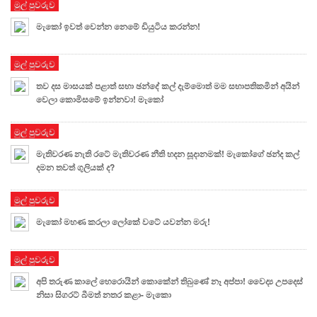
මුල් පුවරුව
මැකෝ ඉවත් වෙන්න නෙමේ ඩියුටිය කරන්න!
මුල් පුවරුව
තව දස මාසයක් පළාත් සභා ඡන්දේ කල් දැම්මොත් මම සභාපතිකමින් අයින්
වෙලා කොමිසමේ ඉන්නවා! මැකෝ
මුල් පුවරුව
මැතිවරණ නැති රටේ මැතිවරණ නීති හදන සූදානමක්! මැකෝගේ ඡන්ද කල්
දමන තවත් ගුලියක් ද?
මුල් පුවරුව
මැකෝ මහණ කරලා ලෝකේ වටේ යවන්න මරු!
මුල් පුවරුව
අපි තරුණ කාලේ හෙරොයින් කොකේන් තිබුණේ නෑ අප්පා! වෛද්‍ය උපදෙස්
නිසා සිගරට් බීමත් නතර කළා- මැකො