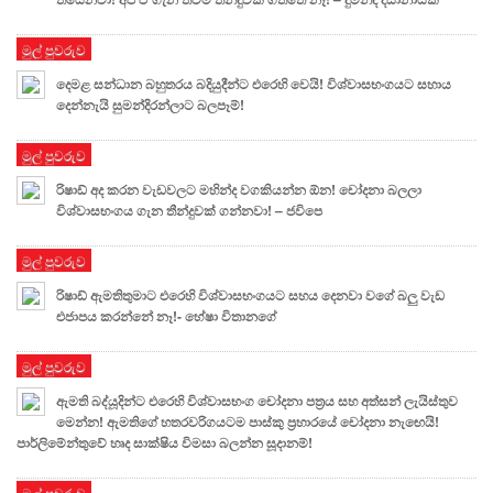
මුල් පුවරුව
දෙමළ සන්ධාන බහුතරය බදියුදීන්ට එරෙහි වෙයි! විශ්වාසභංගයට සහාය
දෙන්නැයි සුමන්දිරන්ලාට බලපෑම්!
මුල් පුවරුව
රිෂාඩ් අද කරන වැඩවලට මහින්ද වගකියන්න ඕන! චෝදනා බලලා
විශ්වාසභංගය ගැන තීන්දුවක් ගන්නවා! – ජවිපෙ
මුල් පුවරුව
රිෂාඩ් ඇමතිතුමාට එරෙහි විශ්වාසභංගයට සහය දෙනවා වගේ බලු වැඩ
එජාපය කරන්නේ නෑ!- හේෂා විතානගේ
මුල් පුවරුව
ඇමති බද්යූදින්ට එරෙහි විශ්වාසභංග චෝදනා පත්‍රය සහ අත්සන් ලැයිස්තුව
මෙන්න! ඇමතිගේ හතරවරිගයටම පාස්කු ප්‍රහාරයේ චෝදනා නැඟෙයි!
පාර්ලිමේන්තුවේ හෘද සාක්ෂිය විමසා බලන්න සූදානම්!
මුල් පුවරුව