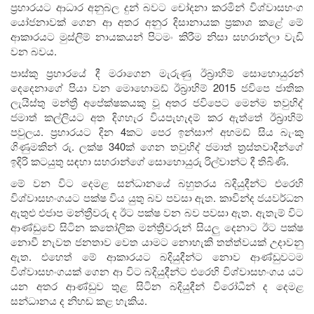
ප්‍රහාරයට ආධාර අනුබල දුන් බවට චෝදනා කරමින් විශ්වාසභංග
යෝජනාවක් ගෙන ආ අතර අනුර දිසානායක ප්‍රකාශ කළේ මේ
ආකාරයට මුස්ලිම් නායකයන් පිටමං කිරීම නිසා සහරාන්ලා වැඩි
වන බවය.
පාස්කු ප්‍රහාරයේ දී මරාගෙන මැරුණු ඊබ්‍රාහිම් සොහොයුරන්
දෙදෙනාගේ පියා වන මොහොමඩ් ඊබ්‍රාහිම් 2015 ජවිපෙ ජාතික
ලැයිස්තු මන්ත්‍රී අපේක්ෂකයකු වූ අතර ජවිපෙට මෙන්ම තවුහිද්
ජමාත් කල්ලියට අත දිගහැර වියපැහැදම් කර ඇත්තේ ඊබ්‍රාහිම්
පවුලය. ප්‍රහාරයට දින 4කට පෙර ඉන්සාෆ් අහමඩ් සිය බැංකු
ගිණුමකින් රු. ලක්ෂ 340ක් ගෙන තවුහිද් ජමාත් ත්‍රස්තවාදීන්ගේ
ඉදිරි කටයුතු සඳහා සහරාන්ගේ සොහොයුරු රිල්වාන්ට දී තිබිණි.
මේ වන විට දෙමළ සන්ධානයේ බහුතරය බදියුදීන්ට එරෙහි
විශ්වාසභංගයට පක්ෂ විය යුතු බව පවසා ඇත. කාවින්ද ජයවර්ධන
ඇතුළු එජාප මන්ත්‍රීවරු ද ඊට පක්ෂ වන බව පවසා ඇත. ඇතැම් විට
ආණ්ඩුවේ සිටින කතෝලික මන්ත්‍රීවරුන් සියලු දෙනාට ඊට පක්ෂ
නොවී නැවත ජනතාව වෙත යාමට නොහැකි තත්ත්වයක් උදාවනු
ඇත. එහෙත් මේ ආකාරයට බදියුදීන්ට නොව ආණ්ඩුවටම
විශ්වාසභංගයක් ගෙන ආ විට බදියුදීන්ට එරෙහි විශ්වාසභංගය යට
යන අතර ආණ්ඩුව තුළ සිටින බදියුදීන් විරෝධීන් ද දෙමළ
සන්ධානය ද නිහඬ කළ හැකිය.