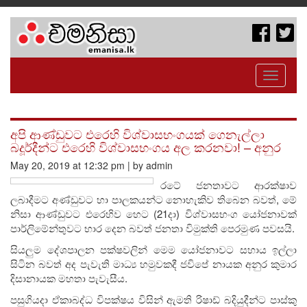
Toggle
navigati
අපි ආණ්ඩුවට එරෙහි විශ්වාසභංගයක් ගෙනැල්ලා
බදූර්දීන්ට එරෙහි විශ්වාසභංගය අල කරනවා! – අනුර
May 20, 2019 at 12:32 pm | by admin
රටේ ජනතාවට ආරක්ෂාව
ලබාදීමට අණ්ඩුවට හා පාලකයන්ට නොහැකිව තිබෙන බවත්, මේ
නිසා ආණ්ඩුවට එරෙහිව හෙට (21දා) විශ්වාසභංග යෝජනාවක්
පාර්ලිමේන්තුවට භාර දෙන බවත් ජනතා විමුක්ති පෙරමුණ පවසයි.
සියලුම දේශපාලන පක්ෂවලින් මෙම යෝජනාවට සහාය ඉල්ලා
සිටින බවත් අද පැවැති මාධ්‍ය හමුවකදී ජවිපේ නායක අනුර කුමාර
දිසානායක මහතා පැවැසීය.
පසුගියදා ඒකාබද්ධ විපක්ෂය විසින් ඇමති රිෂාඩ් බදියුදීන්ට පාස්කු