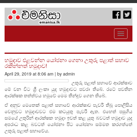
Toggle
navigati
හමුදාව එළවන්න යෝජනා ගෙනා උතුරු පළාත් සභාව
රකින්නත් හමුදාව!
April 29, 2019 at 8:06 am | by admin
උතුරු පළාත් සභාවේ ආරක්ෂාව
මේ වන විට ශ්‍රී ලංකා යුද හමුදාවට පවරා තිබේ. රටේ පවතින
ආරක්ෂක තත්ත්වය හමුවේ මෙම තීන්දුව ගෙන තිබේ.
ඒ අනුව මෙතෙක් පළාත් සභාවේ ආරක්ෂාව පැවරී තිබූ පොලිසිය
වෙනුවට හමුදාවවට එම කටයුතු පැවරී ඇත. එහෙත් පසුගිය
සමයේ උතුරින් ආරක්ෂක හමුදා ඉවත් කළ යුතු බවටත් හමුදාව යුද
අපරාධ කළ බවටත් යෝජනා පිට යෝජනා සම්මත කරගත්තේ
උතුරු පළාත් සභාවේය.