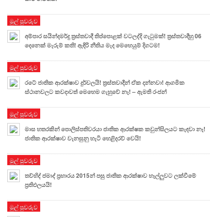
මුල් පුවරුව
අම්පාර සයින්දමර්දු ත්‍රස්තවාදී තිප්පොළක් වටලද්දි ගැටුමක්! ත්‍රස්තවාදීහු 06
දෙනෙක් මැරුම් කති! ඇඳිරි නීතිය මැද මෙහෙයුම් දිගටම!
මුල් පුවරුව
රටේ ජාතික ආරක්ෂාව දුර්වලයි! ත්‍රස්තවාදීන් ඒක දන්නවා! ආගමික
ස්ථානවලට කවදාවත් මෙහෙම ගැහුවේ නෑ! – ඇමති රංජන්
මුල් පුවරුව
මාස හතරකින් පොලිස්පතිවරයා ජාතික ආරක්ෂක කවුන්සිලයට කැඳවා නෑ!
ජාතික ආරක්ෂාව වැනසුනු හැටි හෙළිදරව් වෙයි!
මුල් පුවරුව
තව්හිද් ජමාද් ප්‍රහාරය 2015න් පසු ජාතික ආරක්ෂාව හෑල්ලුවට ලක්වීමේ
ප්‍රතිඵලයයි!
මුල් පුවරුව