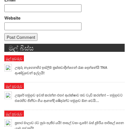
Website
මුල් බිස්ස
Alternative:
මුල් පුවරුව
උතුරු නැගෙනහිර ඉස්ලිම් ත්‍රස්තවාදීන්ගෙන් රැක දෙන්නේයි TNA
ආණ්ඩුවෙන් ඉල්ලයි!
මුල් පුවරුව
උතුරේ හමුදාව ඉවත් කරන්න එපා! ආරක්ෂාව තව වැඩි කරන්න! – හමුදාවට
එරෙහිව ජිනීවා ගිය ආනන්දි ශෂිදරන්ට හමුදාව ඕන වෙයි…
මුල් පුවරුව
ප්‍රහාර මාලාව රට පුරා පැතිර යයි! පාසල් වසා දැමේ! බස් දුම්රිය පාර්සල් ගෙන
යාම නවතයි!