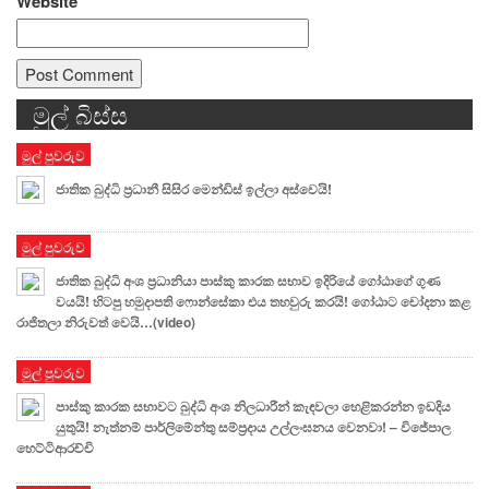
Website
මුල් බිස්ස
Alternative:
මුල් පුවරුව
ජාතික බුද්ධි ප්‍රධානී සිසිර මෙන්ඩිස් ඉල්ලා අස්වෙයි!
මුල් පුවරුව
ජාතික බුද්ධි අංශ ප්‍රධානියා පාස්කු කාරක සභාව ඉදිරියේ ගෝඨාගේ ගුණ
වයයි! හිටපු හමුදාපති ෆොන්සේකා එය තහවුරු කරයි! ගෝඨාට චෝදනා කළ
රාජිතලා නිරුවත් වෙයි…(video)
මුල් පුවරුව
පාස්කු කාරක සභාවට බුද්ධි අංශ නිලධාරීන් කැඳවලා හෙළිකරන්න ඉඩදිය
යුතුයි! නැත්නම් පාර්ලිමේන්තු සම්ප්‍රදාය උල්ලංඝනය වෙනවා! – විජේපාල
හෙට්ටිආරච්චි