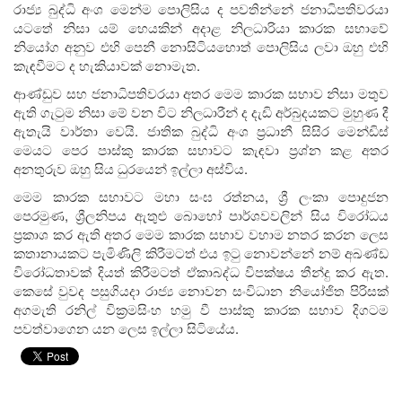
රාජ්‍ය බුද්ධි අංශ මෙන්ම පොලිසිය ද පවතින්නේ ජනාධිපතිවරයා
යටතේ නිසා යම් හෙයකින් අදාළ නිලධාරියා කාරක සභාවේ
නියෝග අනුව එහි පෙනී නොසිටියහොත් පොලිසිය ලවා ඔහු එහි
කැඳවීමට ද හැකියාවක් නොමැත.
ආණ්ඩුව සහ ජනාධිපතිවරයා අතර මෙම කාරක සභාව නිසා මතුව
ඇති ගැටුම නිසා මේ වන විට නිලධාරීන් ද දැඩි අර්බුදයකට මුහුණ දී
ඇතැයි වාර්තා වෙයි. ජාතික බුද්ධි අංශ ප්‍රධානී සිසිර මෙන්ඩිස්
මෙයට පෙර පාස්කු කාරක සභාවට කැඳවා ප්‍රශ්න කළ අතර
අනතුරුව ඔහු සිය ධුරයෙන් ඉල්ලා අස්විය.
මෙම කාරක සභාවට මහා සංඝ රත්නය, ශ්‍රී ලංකා පොදුජන
පෙරමුණ, ශ්‍රීලනිපය ඇතුළු බොහෝ පාර්ශවවලින් සිය විරෝධය
ප්‍රකාශ කර ඇති අතර මෙම කාරක සභාව වහාම නතර කරන ලෙස
කතානායකට පැමිණිලි කිරීමටත් එය ඉටු නොවන්නේ නම් අඛණ්ඩ
විරෝධතාවක් දියත් කිරීමටත් ඒකාබද්ධ විපක්ෂය තීන්දු කර ඇත.
කෙසේ වුවද පසුගියදා රාජ්‍ය නොවන සංවිධාන නියෝජිත පිරිසක්
අගමැති රනිල් වික්‍රමසිංහ හමු වී පාස්කු කාරක සභාව දිගටම
පවත්වාගෙන යන ලෙස ඉල්ලා සිටියේය.