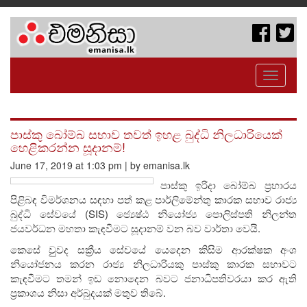
Toggle
navigati
පාස්කු බෝම්බ සභාව තවත් ඉහළ බුද්ධි නිලධාරියෙක්
හෙළිකරන්න සූදානම්!
June 17, 2019 at 1:03 pm | by emanisa.lk
පාස්කු ඉරිදා බෝම්බ ප්‍රහාරය
පිළිබඳ විමර්ශනය සඳහා පත් කළ පාර්ලිමේන්තු කාරක සභාව රාජ්‍ය
බුද්ධි සේවයේ (SIS) ජ්‍යෙෂ්ඨ නියෝජ්‍ය පොලිස්පති නිලන්ත
ජයවර්ධන මහතා කැඳවීමට සූදානම් වන බව වාර්තා වෙයි.
කෙසේ වුුවද සක්‍රීය සේවයේ යෙදෙන කිසිම ආරක්ෂක අංශ
නියෝජනය කරන රාජ්‍ය නිලධාරියකු පාස්කු කාරක සභාවට
කැඳවීමට තමන් ඉඩ නොදෙන බවට ජනාධිපතිවරයා කර ඇති
ප්‍රකාශය නිසා අර්බුදයක් මතුව තිබේ.