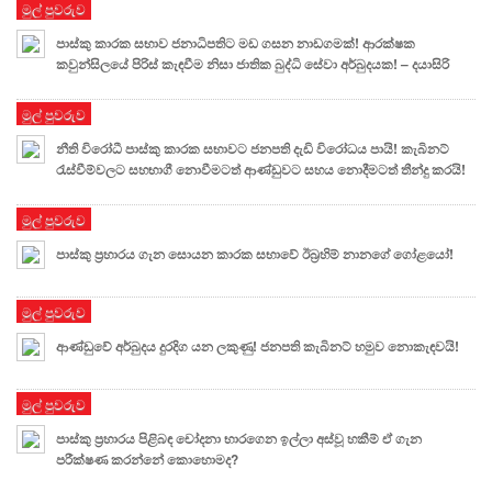
මුල් පුවරුව
පාස්කු කාරක සභාව ජනාධිපතිට මඩ ගසන නාඩගමක්! ආරක්ෂක
කවුන්සිලයේ පිරිස් කැඳවීම නිසා ජාතික බුද්ධි සේවා අර්බුදයක! – දයාසිරි
මුල් පුවරුව
නීති විරෝධී පාස්කු කාරක සභාවට ජනපති දැඩි විරෝධය පායි! කැබිනට්
රැස්වීම්වලට සහභාගී නොවීමටත් ආණ්ඩුවට සහය නොදීමටත් තීන්දු කරයි!
මුල් පුවරුව
පාස්කු ප්‍රහාරය ගැන සොයන කාරක සභාවේ ඊබ්‍රහිම් නානගේ ගෝළයෝ!
මුල් පුවරුව
ආණ්ඩුවේ අර්බුදය දුරදිග යන ලකුණු! ජනපති කැබිනට් හමුව නොකැඳවයි!
මුල් පුවරුව
පාස්කු ප්‍රහාරය පිළිබඳ චෝදනා භාරගෙන ඉල්ලා අස්වූ හකීම් ඒ ගැන
පරීක්ෂණ කරන්නේ කොහොමද?