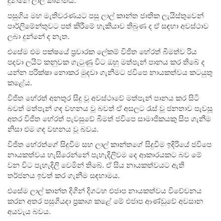
පසුගිය මහ මැතිවරණයට පසු ලාල් කාන්ත ජාතික ලැයිස්තුවෙන්
පාර්ලිමේන්තුවට පත් කිරීමේ හැකියාව තිබුණ ද ඒ සඳහා අවස්ථාව
ලබා දුන්නේ ද නැත.
එසේම එම පක්ෂයේ ප්‍රචාරක ලේකම් විජිත හේරත් බීමත්ව රිය
පදවා ලයිට් කනුවක ගැටුණු විට ඔහු මත්පැන් පානය කර තිබේ ද
යන්න පරික්ෂා නොකර මුදවා ගැනීමට ජවිපෙ නායකත්වය කටයුතු
කළේය.
විජිත හේරත් අනතුර සිදු වූ අවස්ථාවේ මත්පැන් පානය කර සිටි
බවත් මත්පැන් ගඳ වහනය වූ බවත් ඒ අසලට රැස් වූ ජනතාව පැවසූ
අතර විජිත හේරත් පැවසුවේ බීමත් ජවිපෙ සාමාජිකයකු සිප ගැනීම
නිසා එම ගඳ වහනය වූ බවය.
විජිත හේරත්ගේ සිදුවීම සහ ලාල් කාන්තගේ සිදුවීම ඉදිරියේ ජවිපෙ
නායකත්වය හැසිරෙන්නේ පැහැදිලිවම දෙ ආකාරයකට බව මේ
වන විට පැහැදිලි වෙමින් තිබේ. ඒ සිය නායකත්වයට ඇති
තර්ජනය ඉවත් කර ගැනීම සඳහාමය.
එසේම ලාල් කාන්ත දිගින් දිගටහ එජාප නායකත්වය විවේචනය
කරන අතර පසුගියදා ප්‍රකාශ කළේ මේ එජාප ආණ්ඩුවේ අවසාන
අයවැය බවය.