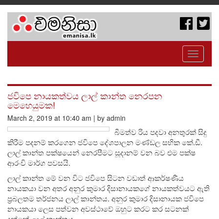
Toggle
navigati
ජවිපෙ නායකත්වය ලාල් කාන්ත නෙරපන
මෙහෙයුමක!
March 2, 2019 at 10:40 am | by admin
බීමත්ව රිය පදවා අනතුරක් සිදු
කිරීම පදනම් කරගෙන ජවිපෙ දේශපාලන මණ්ඩල සභික කේ.ඩී.
ලාල් කාන්ත පක්ෂයෙන් නෙරපීමට සූදානම් වන බව එම පක්ෂ
ආරංචි මාර්ග පවසයි.
ලාල් කාන්ත මේ වන විට ජවිපෙ සිටන වඩාත් ආකර්ෂණීය
නායකයා වන අතර අනුර කුමාර දිසානායකගේ නායකත්වයට ඇති
ප්‍රබලතම තර්ජනය ලාල් කාන්තය. අනුර කුමාර දිසානායක ජවිපෙ
නායකයා ලෙස පත්වන අවස්ථාවේ ඔහුට කරට කර සටනක්
දුන්නේ ලාල් කාන්තය.