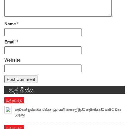
Name
*
Email
*
Website
මුල් බිස්ස
Alternative:
මුල් පුවරුව
නැවතත් ත්‍රස්ත බිය රජයන යුගයක්! පාසලේ මුරට දෙමාපියන්ට යාමට වන
ලකුණු!
මුල් පුවරුව