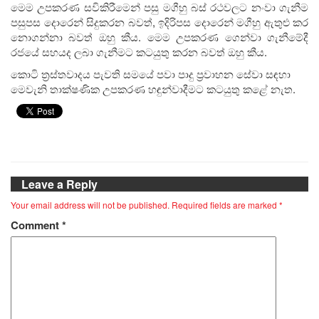
මෙම උපකරණ සවිකිරීමෙන් පසු මගීහු බස් රථවලට නංවා ගැනීම
පසුපස දොරෙන් සිදුකරන බවත්, ඉදිරිපස දොරෙන් මගීහු ඇතුළු කර
නොගන්නා බවත් ඔහු කීය. මෙම උපකරණ ගෙන්වා ගැනීමේදී
රජයේ සහයද ලබා ගැනීමට කටයුතු කරන බවත් ඔහු කීය.
කොටි ත්‍රස්තවාදය පැවති සමයේ පවා පාදු ප්‍රවාහන සේවා සඳහා
මෙවැනි තාක්ෂණික උපකරණ හඳුන්වාදීමට කටයුතු කළේ නැත.
Leave a Reply
Your email address will not be published.
Required fields are marked
*
Comment
*