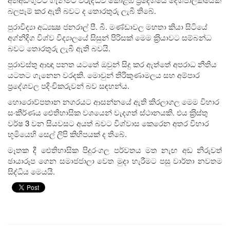
බලපෑම් කර ඇති බවට ද තොරතුරු ලැබී තිබේ.
පුරාවිද්‍යා අධ්‍යක්‍ෂ ජනරාල් පී. බී. මණ්ඩාවල මහතා කියා සිටියේ
අග්නිදිග විශ්ව විද්‍යාලයේ සිසුන් පිරිසක් මෙම ක‍්‍රියාවට සම්බන්ධ
බවට තොරතුරු ලැබී ඇති බවයි.
පුරාවස්තු ආඥා පනත යටතේ ඔවුන් සිදු කර ඇත්තේ අපරාධ නීතිය
යටතට ගැනෙන වරදකි. මොවුන් ති‍රිකුණාමලය සහ අම්පාර
ප්‍රදේශවල පදිංචිකරුවන් බව සඳහන්ය.
හොරොව්පතාන නගරයට ආසන්නයේ ඇති කිරලාගල මෙම විහාර
සංකීර්ණය ඓතිහාසික වශයෙන් වැදගත් ස්ථානයකි. එය ක‍්‍රිස්තු
වර්ෂ 3 වන සියවසට අයත් බවට විශ්වාස කෙරෙන අතර විහාර
භූමියෙහි සෙල් ලිපි කිහිපයක් ද තිබේ.
මෑතක දී ඓතිහාසික පිදුරංගල පර්වතය මත නැඟ අඩ නිරුවත්
ඡායාරූප ගෙන සමාජජාලා වෙත මුදා හැරීමට පසු වාර්තා නවතම
සිද්ධිය මෙයයි.