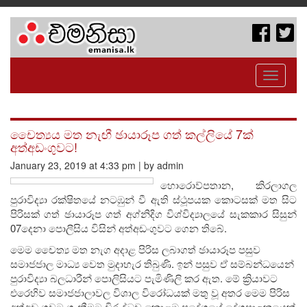
Toggle
navigati
චෛත්‍යය මත නැඟී ඡායාරූප ගත් කල්ලියේ 7ක්
අත්අඩංගුවට!
January 23, 2019 at 4:33 pm | by admin
හොරොව්පතාන, කිරලාගල
පුරාවිද්‍යා රක්ෂිතයේ නටඹුන් වී ඇති ස්ථූපයක කොටසක් මත සිට
පිරිසක් ගත් ඡායාරූප ගත් අග්නිදිග විශ්විද්‍යාලයේ සැකකාර සිසුන්
07දෙනා පොලීසිය විසින් අත්අඩංගුවට ගෙන තිබේ.
මෙම චෛත්‍ය මත නැග අදාළ පිරිස ලබාගත් ඡායාරූප පසුව
සමාජජාල මාධ්‍ය වෙත මුදාහැර තිබුණි. ඉන් පසුව ඒ සම්බන්ධයෙන්
පුරාවිද්‍යා බලධාරීන් පොලිසියට පැමිණිලි කර ඇත. මේ ක්‍රියාවට
එරෙහිව සමාජජාලාවල විශාල විරෝධයක් මතු වූ අතර මෙම පිරිස
අත්අඩංගුවට ගැනීමට විරුද්ධව කොළඹ ප්‍රදේශයේ දේශපාලකයෙක්