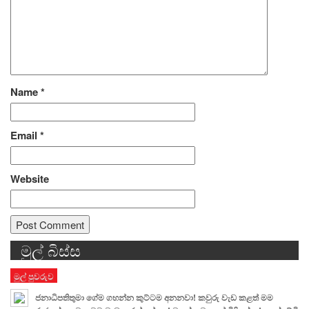
Name
*
Email
*
Website
මුල් බිස්ස
Alternative:
මුල් පුවරුව
ජනාධිපතිතුමා ගේම ගහන්න කුට්ටම අනනවා! කවුරු වැඩ කළත් මම