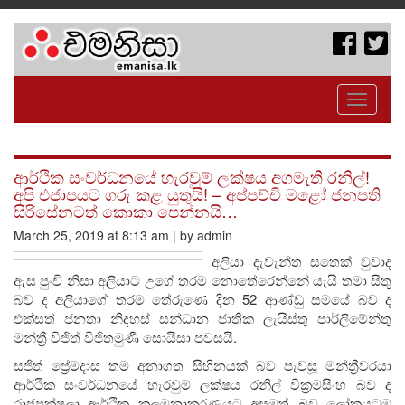
Toggle
navigati
ආර්ථික සංවර්ධනයේ හැරවුම් ලක්ෂය අගමැති රනිල්!
අපි එජාපයට ගරු කළ යුතුයි! – අප්පච්චි මළෝ ජනපති
සිරිසේනටත් කොකා පෙන්නයි…
March 25, 2019 at 8:13 am | by admin
අලියා දැවැන්ත සතෙක් වුවාද
ඇස පුංචි නිසා අලියාට උගේ තරම නොතේරෙන්නේ යැයි තමා සිතූ
බව ද අලියාගේ තරම තේරුණෙ දින 52 ආණ්ඩු සමයේ බව ද
එක්සත් ජනතා නිදහස් සන්ධාන ජාතික ලැයිස්තු පාර්ලිමේන්තු
මන්ත්‍රී විජිත් විජිතමුණි සොයිසා පවසයි.
සජිත් ප්‍රේමදාස තම අනාගත සිහිනයක් බව පැවසූ මන්ත්‍රීවරයා
ආර්ථික සංවර්ධනයේ හැරවුම් ලක්ෂය රනිල් වික්‍රමසිංහ බව ද
රාජපක්ෂලා ආර්ථික කලමනාකරණයට අසමත් බව ලෝකයටම