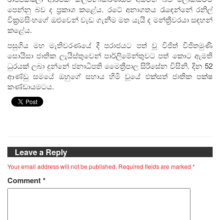
පෙන්නු බව ද ප්‍රකාශ කළේය. රටේ අනාගතය රැඳෙන්නේ රනිල්
වික්‍රමසිංහගේ ඔළුවෙන් වැඩ ගැනීම මත යැයි ද මන්ත්‍රීවරයා සඳහන්
කළේය.
පසුගිය මහ මැතිවරණයේ දී පරාජයට පත් වූ විජිත් විජිතමුණි
සොයිසා ජාතික ලැයිස්තුවෙන් පාර්ලිමේන්තුවට පත් කොට ඇමති
ධුරයක් ලබා දුන්නේ ජනාධිපති මෛත්‍රීපාල සිරිසේන විසිනි. දින 52
ආණ්ඩු සමයේ ඔහුගේ සහාය හිමි වූයේ එක්සත් ජාතික පක්ෂ
කණ්ඩායමටය.
Leave a Reply
Your email address will not be published.
Required fields are marked
*
Comment
*