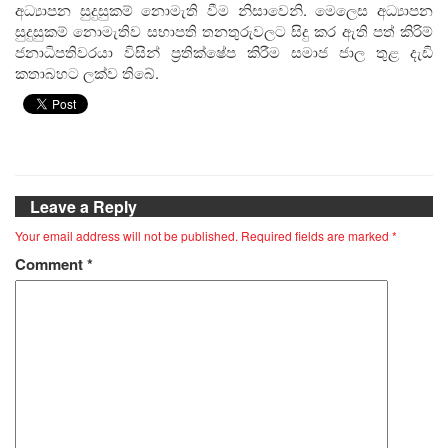
අධ්‍යාපන සුදුසුකම් නොමැති වීම නිසාවෙනි. මෙලෙස අධ්‍යාපන
සුදුසුකම් නොමැතිව සභාපති තනතුරුවලට සිදු කර ඇති පත් කිරිම්
ජනාධිපතිවරයා විසින් ප්‍රතික්ෂේප කිරීම සමාජ ජාල තුළ දැඩි
කතාබහට ලක්ව තිබේ.
Leave a Reply
Your email address will not be published.
Required fields are marked
*
Comment
*