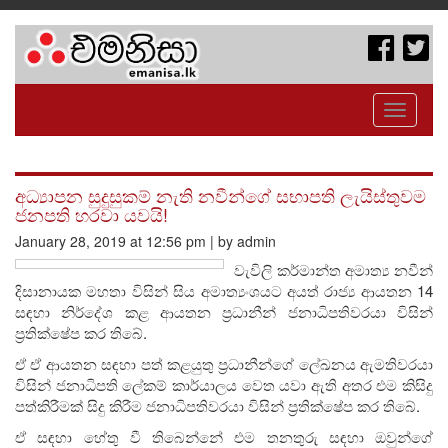
Toggle
navigati
අධ්‍යාපන සුදුසුකම් නැති නවීන්ගේ සභාපති ලැයිස්තුවම
ජනපති හරවා යවයි!
January 28, 2019 at 12:56 pm | by admin
වැවිලි කර්මාන්ත අමාත්‍ය නවීන්
දිසානායක මහතා විසින් සිය අමාත්‍යංශයට අයත් රාජ්‍ය ආයතන 14
සඳහා නිර්දේශ කළ ආයතන ප්‍රධානීන් ජනාධිපතිවරයා විසින්
ප්‍රතික්ෂේප කර තිබේ.
ඒ ඒ ආයතන සඳහා පත් කළයුතු ප්‍රධානීන්ගේ ලේඛනය ඇමතිවරයා
විසින් ජනාධිපති ලේකම් කාර්යාලය වෙත යවා ඇති අතර එම කිසිදු
පත්කිරීමක් සිදු කිරීම ජනාධිපතිවරයා විසින් ප්‍රතික්ෂේප කර තිබේ.
ඒ සඳහා හේතු වී තිබෙන්නේ එම තනතුරු සඳහා ඔවුන්ගේ