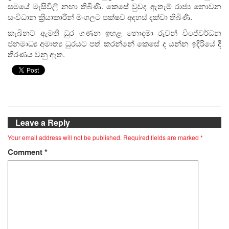
සමයේ මැසිවිලි නඟා තිබිණි. කෙසේ වුවද ඇතැම් රාජ්‍ය නොවන
සංවිධාන ක්‍රියාකාරීන් මංගලට පක්ෂව අදහස් දක්වා තිබිණි.
කැබිනට් ඇමති ධුර ගණන ඉහළ නොදමා රුවන් විජේවර්ධන
ජනමාධ්‍ය අමාත්‍ය ධුරයට පත් කරන්නේ කෙසේ ද යන්න ඉදිරියේ දී
තීරණය වනු ඇත.
Leave a Reply
Your email address will not be published.
Required fields are marked
*
Comment
*