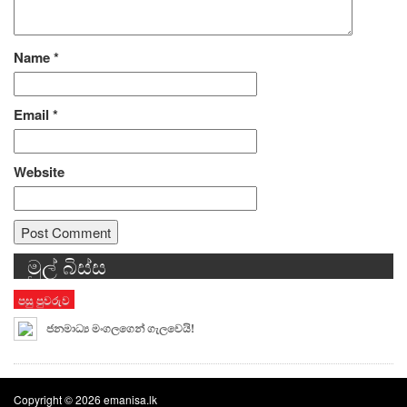
Name
*
Email
*
Website
මුල් බිස්ස
Alternative:
පසු පුවරුව
ජනමාධ්‍ය මංගලගෙන් ගැලවෙයි!
Copyright © 2026 emanisa.lk