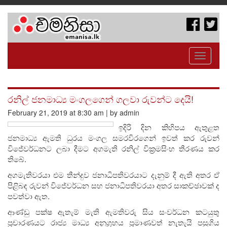
Toggle
navigati
රනිල් ජනමාධ්‍ය මංගලගෙන් ගලවා රුවන්ට දෙයි!
February 21, 2019 at 8:30 am | by admin
ඉදිරි දින කිහිපය ඇතුළත
ජනමාධ්‍ය ඇමති ධුරය මංගල සමරවිරගෙන් ඉවත් කර රුවන්
විජේවර්ධනට ලබා දීමට අගමැති රනිල් වික්‍රමසිංහ තීරණය කර
තිබේ.
අගමැතිවරයා එම තීන්දුව ජනාධිපතිවරයාට දැනුම් දී ඇති අතර ඒ
පිළිබඳ රුවන් විජේවර්ධන සහ ජනාධිපතිවරයා අතර සාකච්ඡාවක් ද
පවත්වා ඇත.
ආණ්ඩු පක්ෂ ඇතැම් මැති ඇමතිවරු සිය සංවර්ධන කටයුතු
ප්‍රචාරණයට රාජ්‍ය මාධ්‍ය අනුග්‍රහය ප්‍රමාණවත් නැතැයි පසුගිය